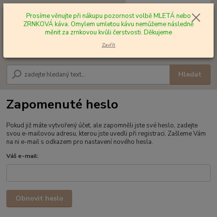
0
ks
+420 602 577 209
za
0,00 Kč
Prosíme věnujte při nákupu pozornost volbě MLETÁ nebo
ZRNKOVÁ káva. Omylem umletou kávu nemůžeme následně
měnit za zrnkovou kvůli čerstvosti. Děkujeme
Menu
Zavřít
Hledat
Zapomenuté heslo
Pokud již máte vytvořený účet, ale zapomněli jste své heslo, zadejte
svou e-mailovou adresu, kterou jste uvedli při registraci. Zašleme Vám
na ni e-mail s odkazem pro nastavení nového hesla.
Váš e-mail:
Obnovit heslo