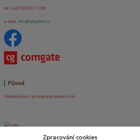
tel: +420 602 577 209
e-mail:
info@kafujeme.cz
Původ
Veškerá káva v prodeji je pražena u nás
Zpracování cookies