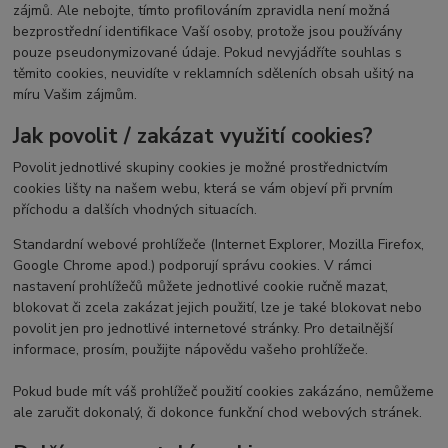
zájmů. Ale nebojte, tímto profilováním zpravidla není možná
bezprostřední identifikace Vaší osoby, protože jsou používány
pouze pseudonymizované údaje. Pokud nevyjádříte souhlas s
těmito cookies, neuvidíte v reklamních sděleních obsah ušitý na
míru Vašim zájmům.
Jak povolit / zakázat využití cookies?
Povolit jednotlivé skupiny cookies je možné prostřednictvím
cookies lišty na našem webu, která se vám objeví při prvním
příchodu a dalších vhodných situacích.
Standardní webové prohlížeče (Internet Explorer, Mozilla Firefox,
Google Chrome apod.) podporují správu cookies. V rámci
nastavení prohlížečů můžete jednotlivé cookie ručně mazat,
blokovat či zcela zakázat jejich použití, lze je také blokovat nebo
povolit jen pro jednotlivé internetové stránky. Pro detailnější
informace, prosím, použijte nápovědu vašeho prohlížeče.
Pokud bude mít váš prohlížeč použití cookies zakázáno, nemůžeme
ale zaručit dokonalý, či dokonce funkční chod webových stránek.