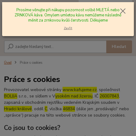
0
ks
+420 602 577 209
za
0,00 Kč
Prosíme věnujte při nákupu pozornost volbě MLETÁ nebo
ZRNKOVÁ káva. Omylem umletou kávu nemůžeme následně
měnit za zrnkovou kvůli čerstvosti. Děkujeme
Menu
Zavřít
Hledat
Úvod
Práce s cookies
Práce s cookies
Provozovatel webové stránky
www.kafujeme.cz
, společnost
BOLIJA
s.r.o., se sídlem v V
ysokém nad Jizerou
, IČ
26007843
,
zapsaná v obchodním rejstříku vedeném Krajským soudem v
Hradci králové
, oddíl
C
, vložka
46834
(dále jen „prodávající“ nebo
„správce“) pracuje na této webové stránce se soubory cookies.
Co jsou to cookies?