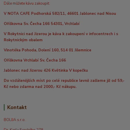
Dále můžete kávu zakoupit:
V NOTA CAFE Podhorská 582/11, 46601 Jablonec nad Nisou
Oříškovna Sv. Čecha 166 54301, Vrchlabí
V Rokytnici nad Jizerou je káva k zakoupení v infocentrech i s
Rokytnickým obalem
Vinotéka Pohoda, Dolení 160, 514 01 Jilemnice
Oříškovna Vrchlabí Sv. Čecha 166
Jablonec nad Jizerou 426 Květinka V kopečku
Do vzdálenějších míst po celé republice levně zašleme již od 59,-
Kč nebo zdarma nad 2000,- Kč nákupu.
Kontakt
BOLIJA s.r.o.
Dr. Karla Farského 278