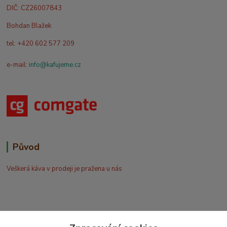
DIČ: CZ26007843
Bohdan Blažek
tel: +420 602 577 209
e-mail:
info@kafujeme.cz
Původ
Veškerá káva v prodeji je pražena u nás