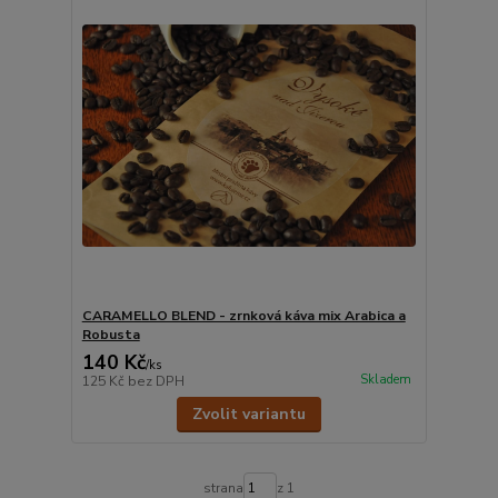
CARAMELLO BLEND - zrnková káva mix Arabica a
Robusta
140 Kč
/
ks
Skladem
125 Kč
bez DPH
Zvolit variantu
strana
z 1