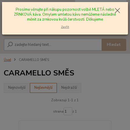
0
ks
+420 602 577 209
za
0,00 Kč
Prosíme věnujte při nákupu pozornost volbě MLETÁ nebo
ZRNKOVÁ káva. Omylem umletou kávu nemůžeme následně
měnit za zrnkovou kvůli čerstvosti. Děkujeme
Menu
Zavřít
Hledat
Úvod
CARAMELLO SMĚS
CARAMELLO SMĚS
Nejnovější
Nejlevnější
Nejdražší
Zobrazuji 1-1 z 1
strana
z 1