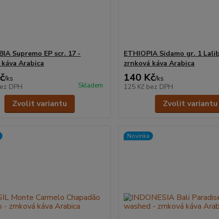
A Supremo EP scr. 17 -
ETHIOPIA Sidamo gr. 1 Lalib
 káva Arabica
zrnková káva Arabica
č
140 Kč
/
ks
/
ks
Skladem
ez DPH
125 Kč
bez DPH
Zvolit variantu
Zvolit variantu
Novinka