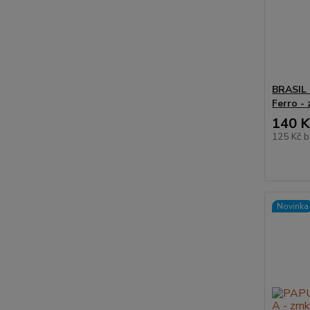
BRASIL
Ferro -
140 K
125 Kč
b
Novinka