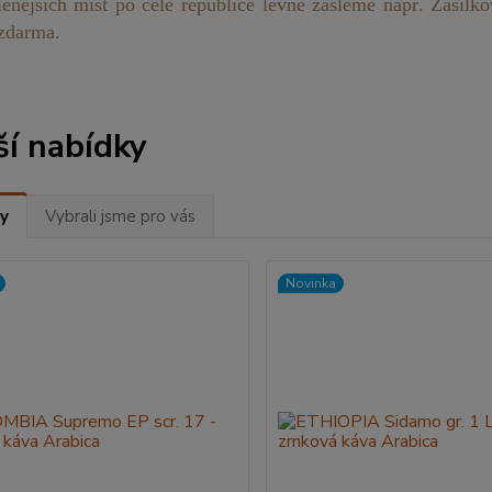
enějších míst po celé republice levně zašleme např. Zásil
zdarma.
ší nabídky
y
Vybrali jsme pro vás
Novinka