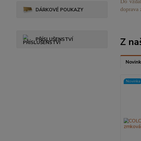
Do vzdál
doprava 
DÁRKOVÉ POUKAZY
Z na
PŘÍSLUŠENSTVÍ
Novink
Novinka