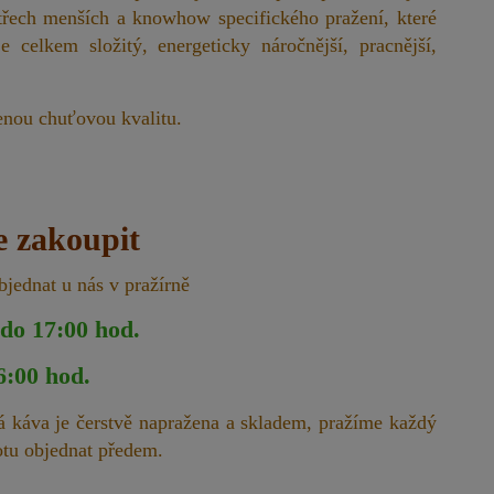
třech menších a knowhow specifického pražení, které
e celkem složitý, energeticky náročnější, pracnější,
enou chuťovou kvalitu.
e zakoupit
bjednat u nás v pražírně
 do 17:00 hod.
6:00 hod.
á káva je čerstvě napražena a skladem, pražíme každý
totu objednat předem.