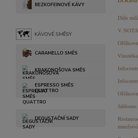
Dr.Karla
BEZKOFEINOVÉ KÁVY
Dále můž
V NOTA 
KÁVOVÉ SMĚSY
Oříškovn
CARAMELLO SMĚS
Vinotéka
Infocent
KRAKONOŠOVA SMĚS
Infocent
ESPRESSO SMĚS
QUATTRO
Oříškovn
Jablonec
DEGUSTAČNÍ SADY
Restaura
množství