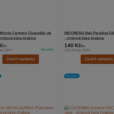
 Monte Carmelo Chapadão de
INDONESIA Bali Paradise Fu
 zrnková káva Arabica
- zrnková káva Arabica
č
140 Kč
/
ks
/
ks
Skladem
ez DPH
125 Kč
bez DPH
Zvolit variantu
Zvolit variantu
Novinka