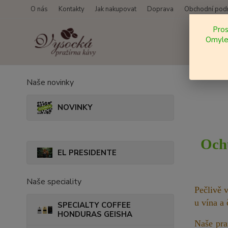
O nás
Kontakty
Jak nakupovat
Doprava
Obchodní pod
Pro
Omylem
Naše novinky
NOVINKY
Ochu
EL PRESIDENTE
Naše speciality
Pečlivě 
u vína a
SPECIALTY COFFEE
HONDURAS GEISHA
Naše pra