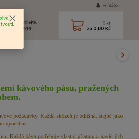
Přihlášení
áva.
 si rady? Zavolejte.
0
ks
tvosti.
za
0,00 Kč
 602 577 209
 zemí kávového pásu,
pražených
obem.
ťové požadavky. Každá sklizeň je odlišná, stejně jako
mi vynechat.
en. Každá káva potřebuje vlastní přístup, a navíc jich