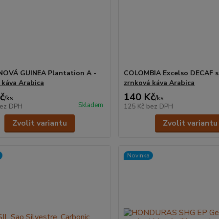
NOVÁ GUINEA Plantation A -
COLOMBIA Excelso DECAF su
 káva Arabica
zrnková káva Arabica
č
140 Kč
/
ks
/
ks
Skladem
ez DPH
125 Kč
bez DPH
Zvolit variantu
Zvolit variantu
Novinka