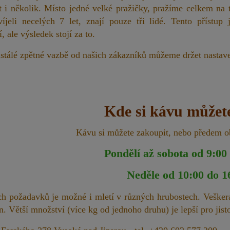
 i několik. Místo jedné velké pražičky, pražíme celkem na 
íjeli necelých 7 let, znají pouze tři lidé. Tento přístup j
, ale výsledek stojí za to.
stálé zpětné vazbě od našich zákazníků můžeme držet nastav
Kde si kávu můžet
Kávu si můžete zakoupit, nebo předem o
Pondělí až sobota od 9:00
Neděle od 10:00 do 1
ch požadavků je možné i mletí v různých hrubostech. Vešker
n. Větší množství (více kg od jednoho druhu) je lepší pro jis