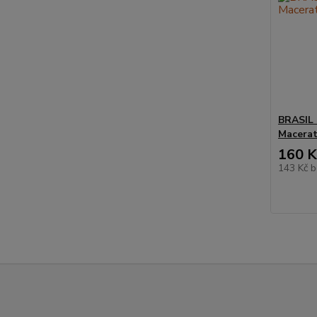
BRASIL 
Macerat
160 K
143 Kč
b