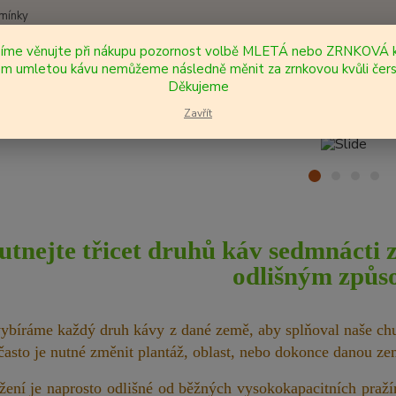
mínky
síme věnujte při nákupu pozornost volbě MLETÁ nebo ZRNKOVÁ k
Nevíte
 umletou kávu nemůžeme následně měnit za zrnkovou kvůli čers
Hledat
+420
Děkujeme
Zavřít
tnejte třicet druhů káv sedmnácti
odlišným způs
vybíráme každý druh kávy z dané země, aby splňoval naše chu
 často je nutné změnit plantáž, oblast, nebo dokonce danou ze
žení je naprosto odlišné od běžných vysokokapacitních pražír