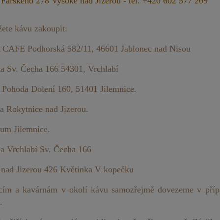
 Farského 278 Vysoké nad Jizerou - tel. +420 602 577 209
ete kávu zakoupit:
CAFE Podhorská 582/11, 46601 Jablonec nad Nisou
a Sv. Čecha 166 54301, Vrchlabí
 Pohoda Dolení 160, 51401 Jilemnice.
ra Rokytnice nad Jizerou.
rum Jilemnice.
a Vrchlabí Sv. Čecha 166
 nad Jizerou 426 Květinka V kopečku
cím a kavárnám v okolí kávu samozřejmě dovezeme v přípa
.