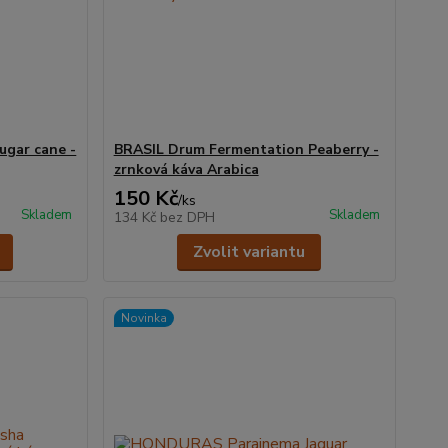
gar cane -
BRASIL Drum Fermentation Peaberry -
zrnková káva Arabica
150 Kč
/
ks
Skladem
Skladem
134 Kč
bez DPH
Zvolit variantu
Novinka