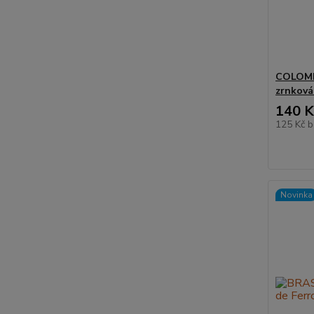
COLOMBI
zrnková
140 K
125 Kč
b
Novinka