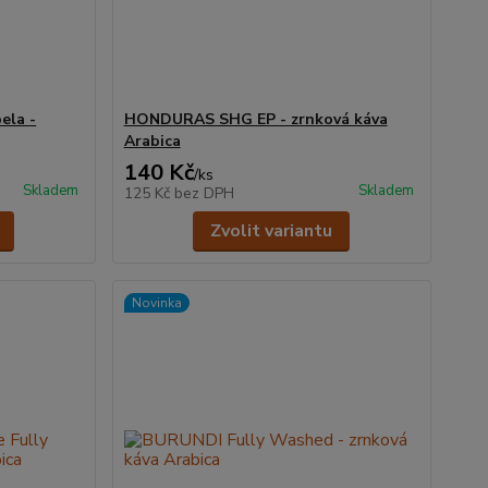
ela -
HONDURAS SHG EP - zrnková káva
Arabica
140 Kč
/
ks
Skladem
Skladem
125 Kč
bez DPH
Zvolit variantu
Novinka