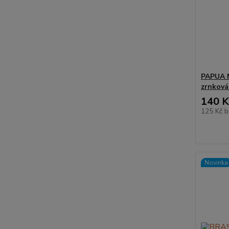
PAPUA 
zrnková
140 K
125 Kč
b
Novinka