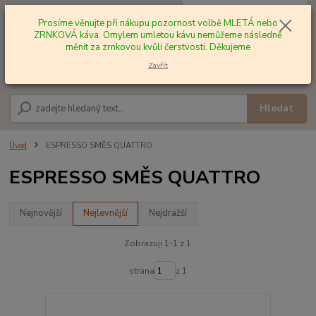
0
ks
+420 602 577 209
za
0,00 Kč
Prosíme věnujte při nákupu pozornost volbě MLETÁ nebo
ZRNKOVÁ káva. Omylem umletou kávu nemůžeme následně
měnit za zrnkovou kvůli čerstvosti. Děkujeme
Menu
Zavřít
Hledat
Úvod
ESPRESSO SMĚS QUATTRO
ESPRESSO SMĚS QUATTRO
Nejnovější
Nejlevnější
Nejdražší
Zobrazuji 1-1 z 1
strana
z 1