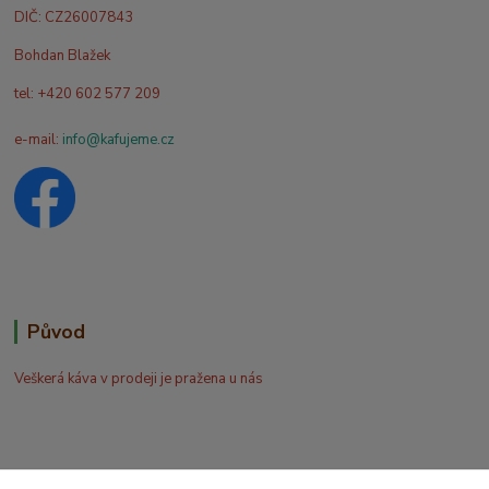
DIČ: CZ26007843
Bohdan Blažek
tel: +420 602 577 209
e-mail:
info@kafujeme.cz
Původ
Veškerá káva v prodeji je pražena u nás