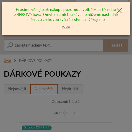
0
ks
+420 602 577 209
za
0,00 Kč
Prosíme věnujte při nákupu pozornost volbě MLETÁ nebo
ZRNKOVÁ káva. Omylem umletou kávu nemůžeme následně
měnit za zrnkovou kvůli čerstvosti. Děkujeme
Menu
Zavřít
Hledat
Úvod
DÁRKOVÉ POUKAZY
DÁRKOVÉ POUKAZY
Nejnovější
Nejlevnější
Nejdražší
Zobrazuji 1-1 z 1
strana
z 1
Doprava ZDARMA