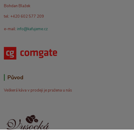
Bohdan Blažek
tel: +420 602 577 209
e-mail:
info@kafujeme.cz
Původ
Veškerá káva v prodeji je pražena u nás