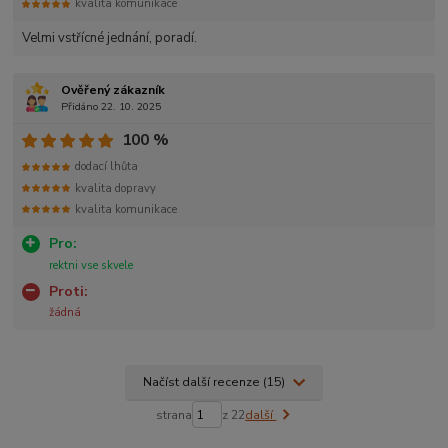
kvalita komunikace
Velmi vstřícné jednání, poradí.
Ověřený zákazník
Přidáno 22. 10. 2025
100 %
dodací lhůta
kvalita dopravy
kvalita komunikace
Pro:
rektni vse skvele
Proti:
žádná
Načíst další recenze (15)
strana
z 22
další