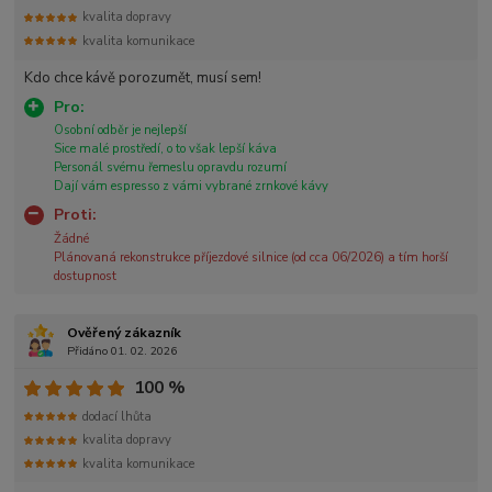
kvalita dopravy
kvalita komunikace
Kdo chce kávě porozumět, musí sem!
Pro:
Osobní odběr je nejlepší
Sice malé prostředí, o to však lepší káva
Personál svému řemeslu opravdu rozumí
Dají vám espresso z vámi vybrané zrnkové kávy
Proti:
Žádné
Plánovaná rekonstrukce příjezdové silnice (od cca 06/2026) a tím horší
dostupnost
Ověřený zákazník
Přidáno 01. 02. 2026
100 %
dodací lhůta
kvalita dopravy
kvalita komunikace