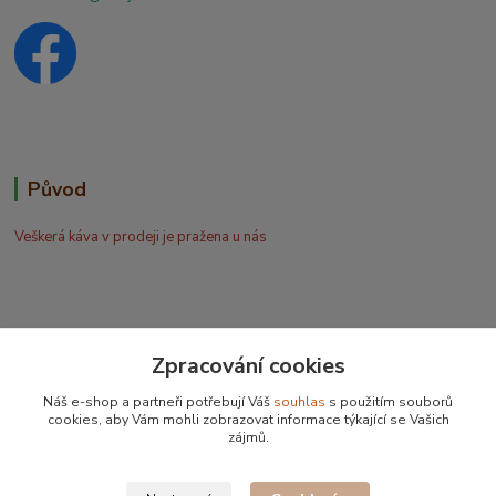
Původ
Veškerá káva v prodeji je pražena u nás
Zpracování cookies
Bohdan Blažek
Náš e-shop a partneři potřebují Váš
souhlas
s použitím souborů
+420 602 577 209
cookies, aby Vám mohli zobrazovat informace týkající se Vašich
zájmů.
info@kafujeme.cz