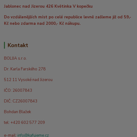
Jablonec nad Jizerou 426 Květinka V kopečku
Do vzdálenějších míst po celé republice levně zašleme již od 59,-
Kč nebo zdarma nad 2000,- Kč nákupu.
Kontakt
BOLIJA s.r.o.
Dr. Karla Farského 278
512 11 Vysoké nad Jizerou
IČO: 26007843
DIČ: CZ26007843
Bohdan Blažek
tel: +420 602 577 209
e-mail:
info@kafujeme.cz