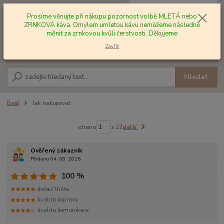
0
ks
+420 602 577 209
za
0,00 Kč
Prosíme věnujte při nákupu pozornost volbě MLETÁ nebo
ZRNKOVÁ káva. Omylem umletou kávu nemůžeme následně
měnit za zrnkovou kvůli čerstvosti. Děkujeme
Menu
Zavřít
Hledat
Úvod
Jak nakupovat
strana
z 22
další
Ověřený zákazník
Přidáno 04. 08. 2026
100 %
dodací lhůta
kvalita dopravy
kvalita komunikace