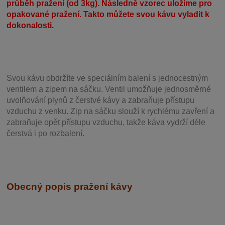
průběh pražení (od 3kg). Následně vzorec uložíme pro
opakované pražení. Takto můžete svou kávu vyladit k
dokonalosti.
Svou
kávu obdržíte ve speciálním balení s jednocestným
ventilem a zipem na sáčku. Ventil
umožňuje j
ednosměrné
uvolňování plynů z čerstvé kávy a zabraňuje přístupu
vzduchu z venku. Zip na sáčku slouží k rychlému zavření a
zabraňuje opět přístupu vzduchu, takže káva vydrží déle
čerstvá i po rozbalení.
Obecný popis pražení kávy