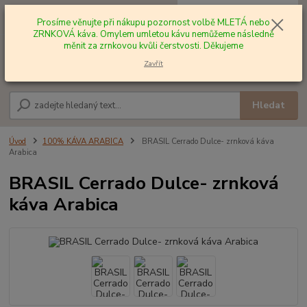
0
ks
+420 602 577 209
za
0,00 Kč
Prosíme věnujte při nákupu pozornost volbě MLETÁ nebo
ZRNKOVÁ káva. Omylem umletou kávu nemůžeme následně
měnit za zrnkovou kvůli čerstvosti. Děkujeme
Menu
Zavřít
Hledat
Úvod
100% KÁVA ARABICA
BRASIL Cerrado Dulce- zrnková káva
Arabica
BRASIL Cerrado Dulce- zrnková
káva Arabica