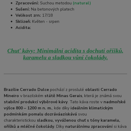
Zpracování:
Suchou metodou
(natural)
Sušení:
Na betonových platech
Velikost zrn:
17/18
Sklizeň:
Květen - srpen
Acidita:
Chuť kávy: Minimální acidita s dochutí oříšků,
karamelu a sladkou vůní čokolády.
Brazílie Cerrado Dulce
pochází z proslulé
oblasti Cerrado
Mineiro
v brazilském
státě Minas Gerais
, která je známá svou
stabilní produkcí výběrové kávy
. Tato káva roste v
nadmořské
výšce 800 – 1200 m n. m.
, kde díky
ideálním klimatickým
podmínkám pomalu dozrává
a
získává
svou
charakteristickou
sladkou, vyváženou chuť s tóny karamelu,
oříšků a mléčné čokolády
. Díky
naturálnímu zpracování
si káva