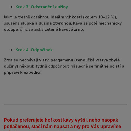
Krok 3: Odstranění dužiny
Jakmile třešně dosáhnou
ideální vlhkosti (kolem 10–12 %)
,
usušená
slupka
a
dužina ztvrdnou
. Káva se poté
mechanicky
oloupe
, čímž se získá
zelené kávové zrno
.
Krok 4: Odpočinek
Zrna se
nechávají v tzv. pergamenu (tenoučká vrstva zbylé
dužiny)
několik týdnů
odpočinout, následně se
finálně očistí
a
připraví k expedici
.
Pokud preferujete hořkost kávy vyšší, nebo naopak
potlačenou, stačí nám napsat a my pro Vás upravíme