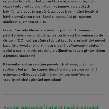
uchovává
bohatou chuť, plné tělo a nízkou aciditu
, což z ní
dělá
skvělou volbu pro milovníky jemných a sladkých
káv
. Tento proces je
náročný
, ale vede k
výjimečně kvalitní
kávě s vyváženou chutí
, která si zachovává
přirozenou
sladkost a jemnou aciditu
.
Oblast
Cerrado Mineiro
je jedním z
prvních chráněných
pěstitelských regionů v Brazílii
s certifikací Denominação de
Origem (DO)
, což
zaručuje stabilní kvalitu a autentický původ
kávy. Díky
vyváženému klimatu s jasně definovaným obdobím
dešťů a sucha
se zde
produkuje výjimečná káva s plným tělem
a jemnou sladkostí
.
Kávovníky rostou ve stínu původních stromů
, což chrání
rostliny
před přímým slunečním zářením
a zároveň pomáhá
uchovávat vlhkost v půdě
. Kávovníky jsou
ošetřovány
tradičními ekologickými metodami
.
Postup zpracování natural (suchá metoda):