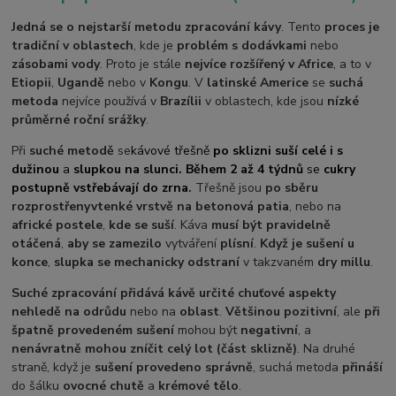
Jedná se o nejstarší metodu zpracování kávy
. Tento
proces je
tradiční v oblastech
, kde je
problém s dodávkami
nebo
zásobami vody
. Proto je stále
nejvíce rozšířený v Africe
, a to v
Etiopii
,
Ugandě
nebo v
Kongu
. V
latinské Americe
se
suchá
metoda
nejvíce používá v
Brazílii
v oblastech, kde jsou
nízké
průměrné roční srážky
.
Při
suché metodě
se
kávové třešně
po sklizni suší celé i s
dužinou
a
slupkou na slunci. Během 2 až 4 týdnů
se
cukry
postupně vstřebávají do zrna
.
Třešně jsou
po sběru
rozprostřeny
v
tenké vrstvě na betonová patia
, nebo na
africké postele
,
kde se suší
. Káva
musí být pravidelně
otáčená
,
aby se zamezilo
vytváření
plísní
.
Když je sušení u
konce
,
slupka se mechanicky odstraní
v takzvaném
dry millu
.
Suché zpracování přidává kávě určité chuťové aspekty
nehledě na odrůdu
nebo na
oblast
.
Většinou pozitivní
, ale
při
špatně provedeném sušení
mohou být
negativní
, a
nenávratně mohou zníčit celý lot (část sklizně)
. Na druhé
straně, když je
sušení provedeno správně
, suchá metoda
přináší
do šálku
ovocné chutě
a
krémové tělo
.