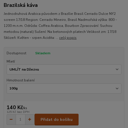
Brazilská káva
Jednodruhová Arabica původem z Brazílie Brasil Cerrado Dulce NY2
screen 17/18 Region: Cerrado Mineiro, Brasil Nadmořská výška: 800 -
1200 m.n.m. Odrůda: Coffea Arabica, Bourbon Zpracování: Suchou
metodou (natural) Sušení: Na betonových platech Velikost zrn: 17/18
Sklizeň: Květen - srpen Acidita: ...
celý popis
Dostupnost
Skladem
Mletí
Hmotnost balení
140 Kč
/
ks
125 Kč
bez DPH
Přidat do košíku