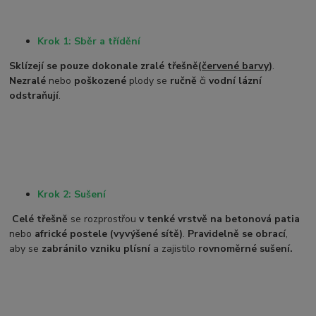
Krok 1: Sběr a třídění
Sklízejí se pouze dokonale zralé třešně
(
červené barvy
)
.
Nezralé
nebo
poškozené
plody se
ručně
či
vodní lázní
odstraňují
.
Krok 2: Sušení
Celé třešně
se rozprostřou
v tenké vrstvě na betonová patia
nebo
africké postele (vyvýšené sítě)
.
Pravidelně se obrací
,
aby se
zabránilo vzniku plísní
a zajistilo
rovnoměrné sušení.