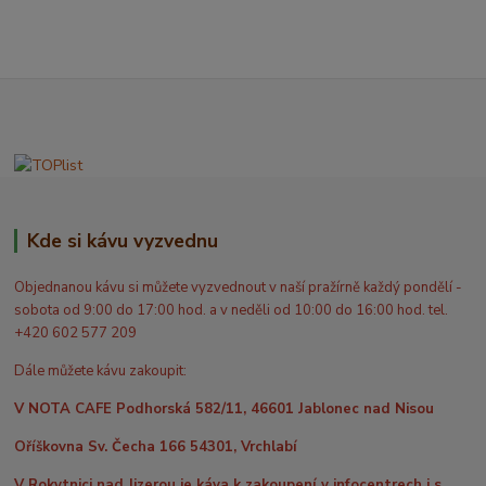
Kde si kávu vyzvednu
Objednanou kávu si můžete vyzvednout v naší pražírně každý pondělí -
sobota od 9:00 do 17:00 hod. a v neděli od 10:00 do 16:00 hod. tel.
+420 602 577 209
Dále můžete kávu zakoupit:
V NOTA CAFE Podhorská 582/11, 46601 Jablonec nad Nisou
Oříškovna Sv. Čecha 166 54301, Vrchlabí
V Rokytnici nad Jizerou je káva k zakoupení v infocentrech i s