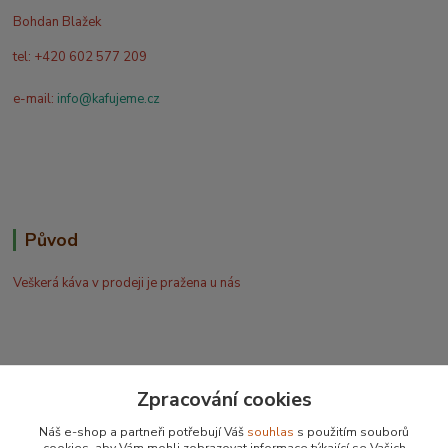
Bohdan Blažek
tel: +420 602 577 209
e-mail:
info@kafujeme.cz
Původ
Veškerá káva v prodeji je pražena u nás
Zpracování cookies
Bohdan Blažek
Náš e-shop a partneři potřebují Váš
souhlas
s použitím souborů
+420 602 577 209