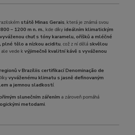
razilském
státě Minas Gerais
, která je známá svou
800 – 1200 m n. m.
, kde díky
ideálním klimatickým
 vyváženou chuť s tóny karamelu, oříšků a mléčné
 plné tělo a nízkou aciditu
, což z ní dělá
skvělou
, ale vede k
výjimečně kvalitní kávě s vyváženou
egionů v Brazílii
s certifikací Denominação de
Díky
vyváženému klimatu s jasně definovaným
ělem a jemnou sladkostí
.
přímým slunečním zářením
a zároveň pomáhá
ologickými metodami
.