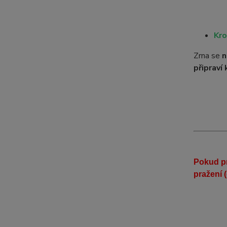
Kro
Zrna se
n
připraví 
Pokud pr
pražení 