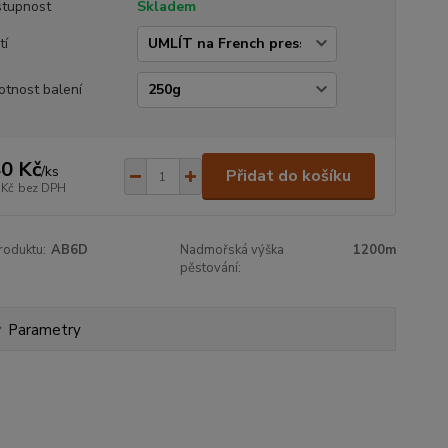
tupnost
Skladem
tí
tnost balení
0 Kč
/
ks
Přidat do košíku
 Kč
bez DPH
roduktu:
AB6D
Nadmořská výška
1200m
pěstování:
Parametry