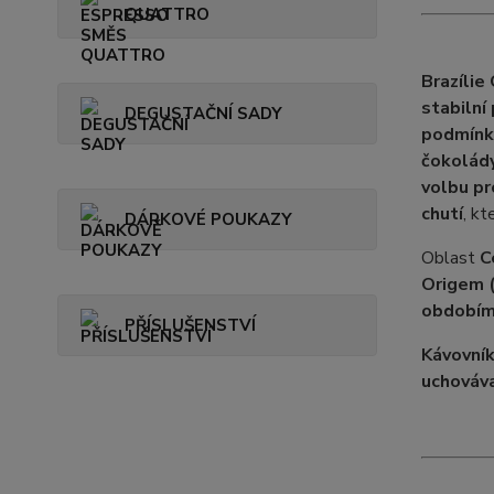
QUATTRO
Brazílie
stabilní
DEGUSTAČNÍ SADY
podmínk
čokolád
volbu pr
chutí
, kt
DÁRKOVÉ POUKAZY
Oblast
C
Origem 
obdobím
PŘÍSLUŠENSTVÍ
Kávovník
uchováva