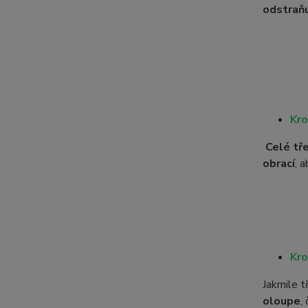
odstraňu
Kro
Celé tř
obrací
, 
Kro
Jakmile 
oloupe
,