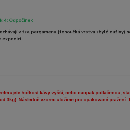
k 4: Odpočinek
echávají v tzv. pergamenu (tenoučká vrstva zbylé dužiny)
n
k expedici
.
eferujete hořkost kávy vyšší, nebo naopak potlačenou, st
(od 3kg). Následně vzorec uložíme pro opakované pražení. T