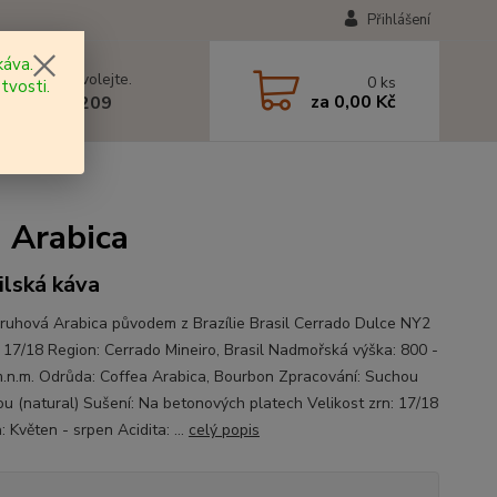
Přihlášení
áva.
 si rady? Zavolejte.
0
ks
tvosti.
za
0,00 Kč
 602 577 209
 Arabica
ilská káva
ruhová Arabica původem z Brazílie Brasil Cerrado Dulce NY2
 17/18 Region: Cerrado Mineiro, Brasil Nadmořská výška: 800 -
.n.m. Odrůda: Coffea Arabica, Bourbon Zpracování: Suchou
u (natural) Sušení: Na betonových platech Velikost zrn: 17/18
: Květen - srpen Acidita: ...
celý popis