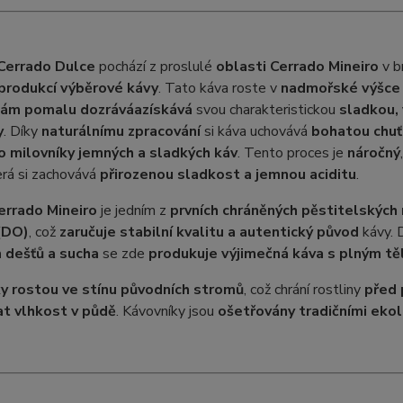
 Cerrado Dulce
pochází z proslulé
oblasti Cerrado Mineiro
v b
 produkcí výběrové kávy
. Tato káva roste v
nadmořské výšce 
ám pomalu dozrává
a
získává
svou charakteristickou
sladkou,
y
. Díky
naturálnímu zpracování
si káva uchovává
bohatou chuť,
o milovníky jemných a sladkých káv
. Tento proces je
náročný
erá si zachovává
přirozenou sladkost a jemnou aciditu
.
errado Mineiro
je jedním z
prvních chráněných pěstitelských r
(DO)
, což
zaručuje stabilní kvalitu a autentický původ
kávy. 
 dešťů a sucha
se zde
produkuje výjimečná káva s plným t
y rostou ve stínu původních stromů
, což chrání rostliny
před 
t vlhkost v půdě
. Kávovníky jsou
ošetřovány tradičními ek