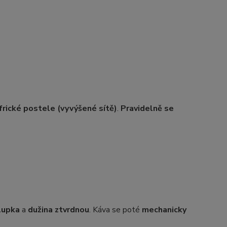
frické postele (vyvýšené sítě)
.
Pravidelně se
lupka
a
dužina ztvrdnou
. Káva se poté
mechanicky