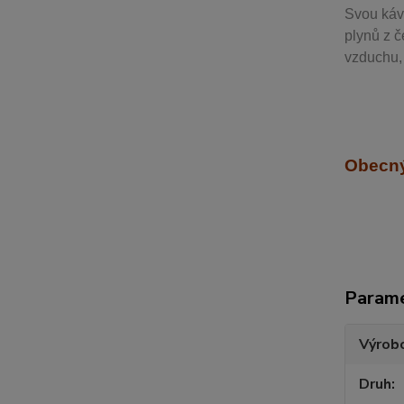
Svou
káv
plynů z č
vzduchu, 
Obecný
Param
Výrob
Druh