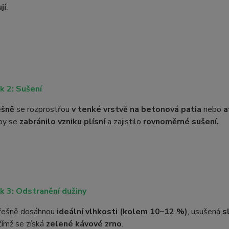
jí
.
k 2: Sušení
ešně
se rozprostřou
v tenké vrstvě na betonová patia
nebo
a
aby se
zabránilo vzniku plísní
a zajistilo
rovnoměrné sušení.
k 3: Odstranění dužiny
třešně dosáhnou
ideální vlhkosti (kolem 10–12 %)
, usušená
s
 čímž se získá
zelené kávové zrno
.