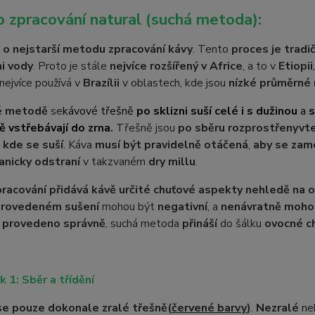
 zpracování natural (suchá metoda):
 o nejstarší metodu zpracování kávy
. Tento
proces je tradi
i vody
. Proto je stále
nejvíce rozšířený v Africe
, a to v
Etiopii
nejvíce používá v
Brazílii
v oblastech, kde jsou
nízké průměrné 
é metodě
se
kávové třešně
po sklizni suší celé i s dužinou
a
s
 vstřebávají do zrna
.
Třešně jsou
po sběru rozprostřeny
v
t
,
kde se suší
. Káva
musí být pravidelně otáčená
,
aby se zam
nicky odstraní
v takzvaném
dry millu
.
racování přidává kávě určité chuťové aspekty nehledě na 
provedeném sušení
mohou být
negativní
, a
nenávratně mohou 
 provedeno správně
, suchá metoda
přináší
do šálku
ovocné c
k 1: Sběr a třídění
 se pouze dokonale zralé třešně
(
červené barvy
)
.
Nezralé
ne