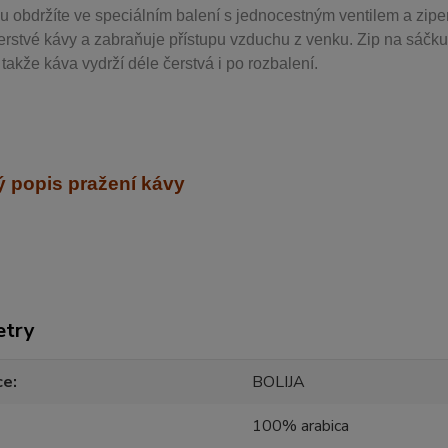
u obdržíte ve speciálním balení s jednocestným ventilem a zipe
erstvé kávy a zabraňuje přístupu vzduchu z venku. Zip na sáčku
takže káva vydrží déle čerstvá i po rozbalení.
 popis pražení kávy
etry
ce
BOLIJA
100% arabica