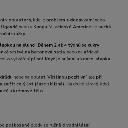
ční v oblastech
, kde je
problém s dodávkami
nebo
,
Ugandě
nebo v
Kongu
. V
latinské Americe
se
suchá
roční srážky
.
lupkou na slunci. Během 2 až 4 týdnů
se
cukry
enké vrstvě na betonová patia
, nebo na
africké
ezilo
vytváření
plísní
.
Když je sušení u konce
,
slupka
odrůdu
nebo na
oblast
.
Většinou pozitivní
, ale
při
zníčit celý lot (část sklizně)
. Na druhé straně, když
hutě
a
krémové tělo
.
bo
poškozené
plody se
ručně
či
vodní lázní