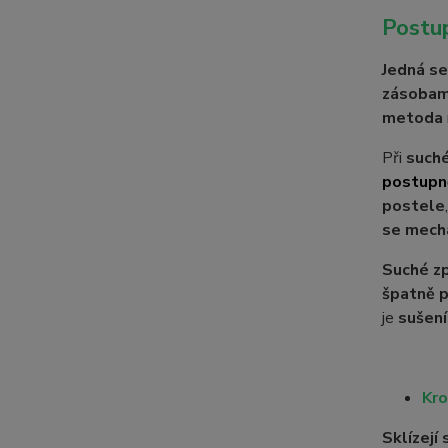
Postup
Jedná se
zásobam
metoda
Při
such
postupně
postele
se mecha
Suché zp
špatně 
je
sušení
Kro
Sklízejí