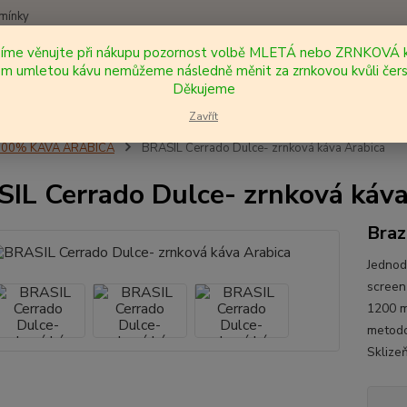
mínky
síme věnujte při nákupu pozornost volbě MLETÁ nebo ZRNKOVÁ k
Nevíte
 umletou kávu nemůžeme následně měnit za zrnkovou kvůli čers
Hledat
+420
Děkujeme
Zavřít
100% KÁVA ARABICA
BRASIL Cerrado Dulce- zrnková káva Arabica
IL Cerrado Dulce- zrnková káva
Braz
Jednod
screen
1200 m
metodo
Sklizeň