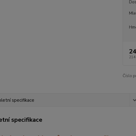
Dos
Mle
Hmo
24
214
Číslo p
etní specifikace
tní specifikace