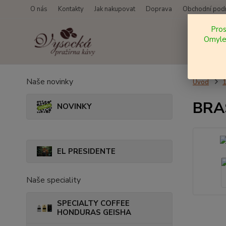
O nás
Kontakty
Jak nakupovat
Doprava
Obchodní pod
Pro
Omylem
Naše novinky
Úvod
BRAS
NOVINKY
EL PRESIDENTE
Naše speciality
SPECIALTY COFFEE
HONDURAS GEISHA