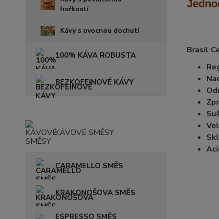
Jedno
hořkostí
Kávy s ovocnou dochutí
Brasil C
100% KÁVA ROBUSTA
Reg
Na
BEZKOFEINOVÉ KÁVY
Od
Zpr
Suš
Vel
KÁVOVÉ SMĚSY
Skl
Aci
CARAMELLO SMĚS
KRAKONOŠOVA SMĚS
ESPRESSO SMĚS