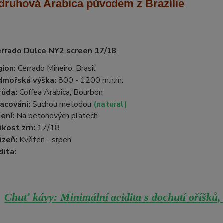
druhová Arabica
původem z Brazílie
errado Dulce NY2 screen 17/18
ion:
Cerrado Mineiro, Brasil
dmořská výška:
800 - 1200 m.n.m.
růda:
Coffea Arabica, Bourbon
acování:
Suchou metodou
(natural)
ení:
Na betonových platech
ikost zrn:
17/18
izeň:
Květen - srpen
dita:
Chuť kávy: Minimální acidita s dochutí oříšků,