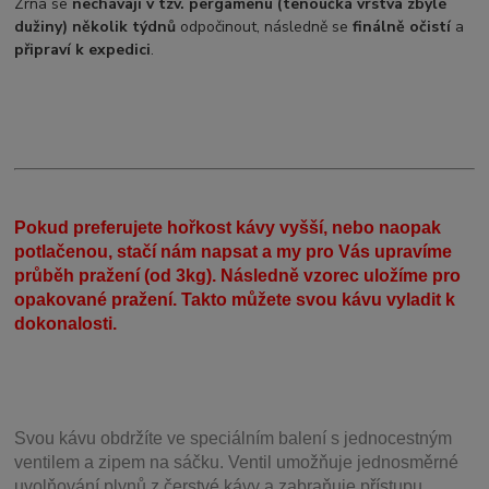
Zrna se
nechávají v tzv. pergamenu (tenoučká vrstva zbylé
dužiny)
několik týdnů
odpočinout, následně se
finálně očistí
a
připraví k expedici
.
Pokud preferujete hořkost kávy vyšší, nebo naopak
potlačenou, stačí nám napsat a my pro Vás upravíme
průběh pražení (od 3kg). Následně vzorec uložíme pro
opakované pražení. Takto můžete svou kávu vyladit k
dokonalosti.
Svou
kávu obdržíte ve speciálním balení s jednocestným
ventilem a zipem na sáčku. Ventil
umožňuje j
ednosměrné
uvolňování plynů z čerstvé kávy a zabraňuje přístupu