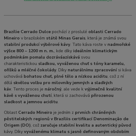
Brazílie Cerrado Dulce
pochází z proslulé
oblasti Cerrado
Mineiro
v brazilském
státě Minas Gerais
, která je známá svou
stabilní produkcí výběrové kávy
. Tato káva roste v
nadmořské
výšce 800 – 1200 m n. m.
, kde díky
ideálním klimatickým
podmínkám pomalu dozrává
a
získává
svou
charakteristickou
sladkou, vyváženou chuť s tóny karamelu,
oříšků a mléčné čokolády
. Díky
naturálnímu zpracování
si káva
uchovává
bohatou chuť, plné tělo a nízkou aciditu
, což z ní
dělá
skvělou volbu pro milovníky jemných a sladkých
káv
. Tento proces je
náročný
, ale vede k
výjimečně kvalitní
kávě s vyváženou chutí
, která si zachovává
přirozenou
sladkost a jemnou aciditu
.
Oblast
Cerrado Mineiro
je jedním z
prvních chráněných
pěstitelských regionů v Brazílii
s certifikací Denominação de
Origem (DO)
, což
zaručuje stabilní kvalitu a autentický původ
kávy. Díky
vyváženému klimatu s jasně definovaným obdobím