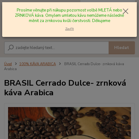
0
ks
+420 602 577 209
za
0,00 Kč
Prosíme věnujte při nákupu pozornost volbě MLETÁ nebo
ZRNKOVÁ káva. Omylem umletou kávu nemůžeme následně
měnit za zrnkovou kvůli čerstvosti. Děkujeme
Menu
Zavřít
Hledat
Úvod
100% KÁVA ARABICA
BRASIL Cerrado Dulce- zrnková káva
Arabica
BRASIL Cerrado Dulce- zrnková
káva Arabica