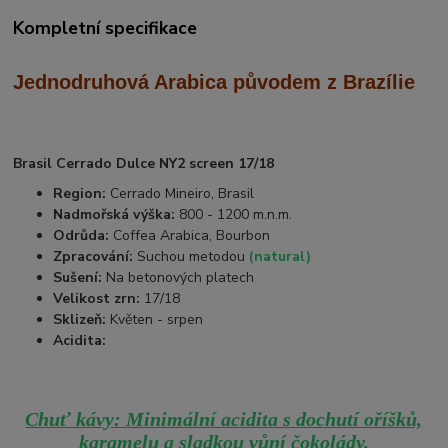
Kompletní specifikace
Jednodruhová Arabica
původem z Brazílie
Brasil Cerrado Dulce NY2 screen 17/18
Region:
Cerrado Mineiro, Brasil
Nadmořská výška:
800 - 1200 m.n.m.
Odrůda:
Coffea Arabica, Bourbon
Zpracování:
Suchou metodou
(natural)
Sušení:
Na betonových platech
Velikost zrn:
17/18
Sklizeň:
Květen - srpen
Acidita:
Chuť kávy: Minimální acidita s dochutí oříšků,
karamelu a sladkou vůní čokolády.