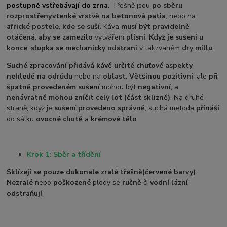
postupně vstřebávají do zrna
.
Třešně jsou
po sběru
rozprostřeny
v
tenké vrstvě na betonová patia
, nebo na
africké postele
,
kde se suší
. Káva
musí být pravidelně
otáčená
,
aby se zamezilo
vytváření
plísní
.
Když je sušení u
konce
,
slupka se mechanicky odstraní
v takzvaném
dry millu
.
Suché zpracování přidává kávě určité chuťové aspekty
nehledě na odrůdu
nebo na
oblast
.
Většinou pozitivní
, ale
při
špatně provedeném sušení
mohou být
negativní
, a
nenávratně mohou zníčit celý lot (část sklizně)
. Na druhé
straně, když je
sušení provedeno správně
, suchá metoda
přináší
do šálku
ovocné chutě
a
krémové tělo
.
Krok 1: Sběr a třídění
Sklízejí se pouze dokonale zralé třešně
(
červené barvy
)
.
Nezralé
nebo
poškozené
plody se
ručně
či
vodní lázní
odstraňují
.