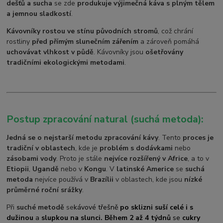
dešťů a sucha
se zde
produkuje výjimečná káva s plným tělem
a jemnou sladkostí
.
Kávovníky rostou ve stínu původních stromů
, což chrání
rostliny
před přímým slunečním zářením
a zároveň pomáhá
uchovávat vlhkost v půdě
. Kávovníky jsou
ošetřovány
tradičními ekologickými metodami
.
Postup zpracování natural (suchá metoda):
Jedná se o nejstarší metodu zpracování kávy
. Tento
proces je
tradiční v oblastech
, kde je
problém s dodávkami
nebo
zásobami vody
. Proto je stále
nejvíce rozšířený v Africe
, a to v
Etiopii
,
Ugandě
nebo v
Kongu
. V
latinské Americe
se
suchá
metoda
nejvíce používá v
Brazílii
v oblastech, kde jsou
nízké
průměrné roční srážky
.
Při
suché metodě
se
kávové třešně
po sklizni suší celé i s
dužinou
a
slupkou na slunci. Během 2 až 4 týdnů
se
cukry