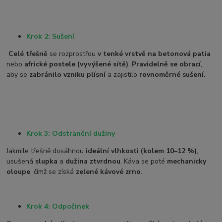
Krok 2: Sušení
Celé třešně
se rozprostřou
v tenké vrstvě na betonová patia
nebo
africké postele (vyvýšené sítě)
.
Pravidelně se obrací
,
aby se
zabránilo vzniku plísní
a zajistilo
rovnoměrné sušení.
Krok 3: Odstranění dužiny
Jakmile třešně dosáhnou
ideální vlhkosti (kolem 10–12 %)
,
usušená
slupka
a
dužina ztvrdnou
. Káva se poté
mechanicky
oloupe
, čímž se získá
zelené kávové zrno
.
Krok 4: Odpočinek