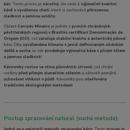
káv
. Tento proces je
náročný
, ale vede k
výjimečně kvalitní
kávě s vyváženou chutí
, která si zachovává
přirozenou
sladkost a jemnou aciditu
.
Oblast
Cerrado Mineiro
je jedním z
prvních chráněných
pěstitelských regionů v Brazílii
s certifikací Denominação de
Origem (DO)
, což
zaručuje stabilní kvalitu a autentický původ
kávy. Díky
vyváženému klimatu s jasně definovaným obdobím
dešťů a sucha
se zde
produkuje výjimečná káva s plným tělem
a jemnou sladkostí
.
Kávovníky rostou ve stínu původních stromů
, což chrání
rostliny
před přímým slunečním zářením
a zároveň pomáhá
uchovávat vlhkost v půdě
. Kávovníky jsou
ošetřovány
tradičními ekologickými metodami
.
Postup zpracování natural (suchá metoda):
Jedná se o nejstarší metodu zpracování kávy
. Tento
proces je