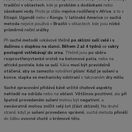
tradiční v oblastech
, kde je
problém s dodávkami
nebo
zásobami vody
. Proto je stále
nejvíce rozšířený v Africe
, a to v
Etiopii
,
Ugandě
nebo v
Kongu
. V
latinské Americe
se
suchá
metoda
nejvíce používá v
Brazílii
v oblastech, kde jsou
nízké
průměrné roční srážky
.
Při
suché metodě
se
kávové třešně
po sklizni suší celé i s
dužinou
a
slupkou na slunci. Během 2 až 4 týdnů
se
cukry
postupně vstřebávají do zrna
.
Třešně jsou
po sběru
rozprostřeny
v
tenké vrstvě na betonová patia
, nebo na
africké postele
,
kde se suší
. Káva
musí být pravidelně
otáčená
,
aby se zamezilo
vytváření
plísní
.
Když je sušení u
konce
,
slupka se mechanicky odstraní
v takzvaném
dry millu
.
Suché zpracování přidává kávě určité chuťové aspekty
nehledě na odrůdu
nebo na
oblast
.
Většinou pozitivní
, ale
při
špatně provedeném sušení
mohou být
negativní
, a
nenávratně mohou zníčit celý lot (část sklizně)
. Na druhé
straně, když je
sušení provedeno správně
, suchá metoda
přináší
do šálku
ovocné chutě
a
krémové tělo
.