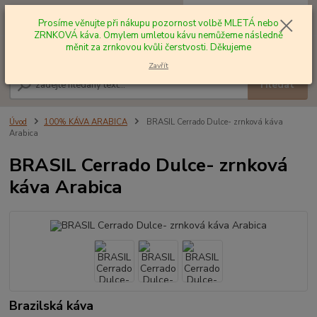
0
ks
+420 602 577 209
za
0,00 Kč
Prosíme věnujte při nákupu pozornost volbě MLETÁ nebo
ZRNKOVÁ káva. Omylem umletou kávu nemůžeme následně
měnit za zrnkovou kvůli čerstvosti. Děkujeme
Menu
Zavřít
Hledat
Úvod
100% KÁVA ARABICA
BRASIL Cerrado Dulce- zrnková káva
Arabica
BRASIL Cerrado Dulce- zrnková
káva Arabica
Brazilská káva