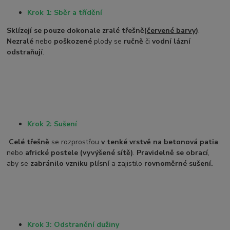
Krok 1: Sběr a třídění
Sklízejí se pouze dokonale zralé třešně
(
červené barvy
)
.
Nezralé
nebo
poškozené
plody se
ručně
či
vodní lázní
odstraňují
.
Krok 2: Sušení
Celé třešně
se rozprostřou
v tenké vrstvě na betonová patia
nebo
africké postele (vyvýšené sítě)
.
Pravidelně se obrací
,
aby se
zabránilo vzniku plísní
a zajistilo
rovnoměrné sušení.
Krok 3: Odstranění dužiny