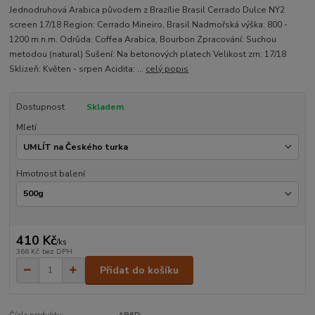
Jednodruhová Arabica původem z Brazílie Brasil Cerrado Dulce NY2
screen 17/18 Region: Cerrado Mineiro, Brasil Nadmořská výška: 800 -
1200 m.n.m. Odrůda: Coffea Arabica, Bourbon Zpracování: Suchou
metodou (natural) Sušení: Na betonových platech Velikost zrn: 17/18
Sklizeň: Květen - srpen Acidita: ...
celý popis
Dostupnost
Skladem
Mletí
Hmotnost balení
410 Kč
/
ks
366 Kč
bez DPH
Přidat do košíku