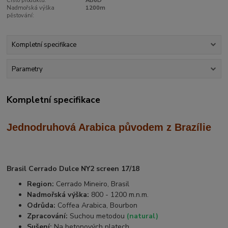
Číslo produktu:
AB6D
Nadmořská výška
1200m
pěstování:
Kompletní specifikace
Parametry
Kompletní specifikace
Jednodruhová Arabica
původem z Brazílie
Brasil Cerrado Dulce NY2 screen 17/18
Region:
Cerrado Mineiro, Brasil
Nadmořská výška:
800 - 1200 m.n.m.
Odrůda:
Coffea Arabica, Bourbon
Zpracování:
Suchou metodou
(natural)
Sušení:
Na betonových platech