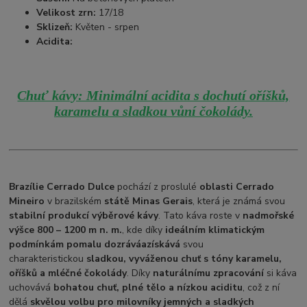
Velikost zrn:
17/18
Sklizeň:
Květen - srpen
Acidita:
Chuť kávy: Minimální acidita s dochutí oříšků,
karamelu a sladkou vůní čokolády.
Brazílie Cerrado Dulce
pochází z proslulé
oblasti Cerrado
Mineiro
v brazilském
státě Minas Gerais
, která je známá svou
stabilní produkcí výběrové kávy
. Tato káva roste v
nadmořské
výšce 800 – 1200 m n. m.
, kde díky
ideálním klimatickým
podmínkám pomalu dozrává
a
získává
svou
charakteristickou
sladkou, vyváženou chuť s tóny karamelu,
oříšků a mléčné čokolády
. Díky
naturálnímu zpracování
si káva
uchovává
bohatou chuť, plné tělo a nízkou aciditu
, což z ní
dělá
skvělou volbu pro milovníky jemných a sladkých