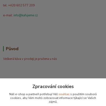
tel: +420 602 577 209
e-mail:
info@kafujeme.cz
Původ
Veškerá káva v prodeji je pražena u nás
Zpracování cookies
Bohdan Blažek
Náš e-shop a partneři potřebují Váš
souhlas
s použitím souborů
+420 602 577 209
cookies, aby Vám mohli zobrazovat informace týkající se Vašich
zájmů.