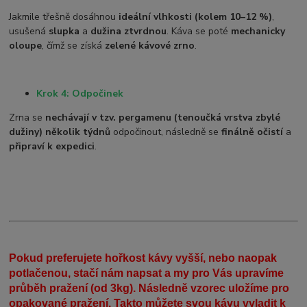
Jakmile třešně dosáhnou
ideální vlhkosti (kolem 10–12 %)
,
usušená
slupka
a
dužina ztvrdnou
. Káva se poté
mechanicky
oloupe
, čímž se získá
zelené kávové zrno
.
Krok 4: Odpočinek
Zrna se
nechávají v tzv. pergamenu (tenoučká vrstva zbylé
dužiny)
několik týdnů
odpočinout, následně se
finálně očistí
a
připraví k expedici
.
Pokud preferujete hořkost kávy vyšší, nebo naopak
potlačenou, stačí nám napsat a my pro Vás upravíme
průběh pražení (od 3kg). Následně vzorec uložíme pro
opakované pražení. Takto můžete svou kávu vyladit k