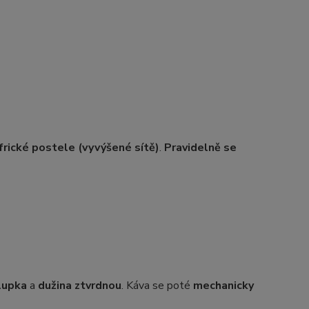
frické postele (vyvýšené sítě)
.
Pravidelně se
lupka
a
dužina ztvrdnou
. Káva se poté
mechanicky