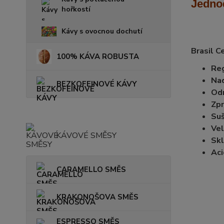
Jedno
hořkostí
Kávy s ovocnou dochutí
Brasil C
100% KÁVA ROBUSTA
Reg
Na
BEZKOFEINOVÉ KÁVY
Od
Zpr
Suš
Vel
KÁVOVÉ SMĚSY
Skl
Aci
CARAMELLO SMĚS
KRAKONOŠOVA SMĚS
ESPRESSO SMĚS