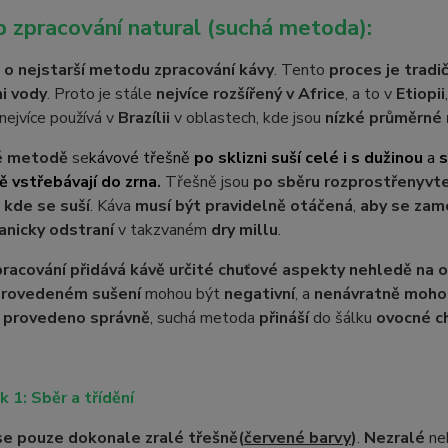
 zpracování natural (suchá metoda):
 o nejstarší metodu zpracování kávy
. Tento
proces je tradi
i vody
. Proto je stále
nejvíce rozšířený v Africe
, a to v
Etiopii
nejvíce používá v
Brazílii
v oblastech, kde jsou
nízké průměrné 
é metodě
se
kávové třešně
po sklizni suší celé i s dužinou
a
s
 vstřebávají do zrna
.
Třešně jsou
po sběru rozprostřeny
v
t
,
kde se suší
. Káva
musí být pravidelně otáčená
,
aby se zam
nicky odstraní
v takzvaném
dry millu
.
racování přidává kávě určité chuťové aspekty nehledě na 
provedeném sušení
mohou být
negativní
, a
nenávratně mohou 
 provedeno správně
, suchá metoda
přináší
do šálku
ovocné c
k 1: Sběr a třídění
 se pouze dokonale zralé třešně
(
červené barvy
)
.
Nezralé
ne