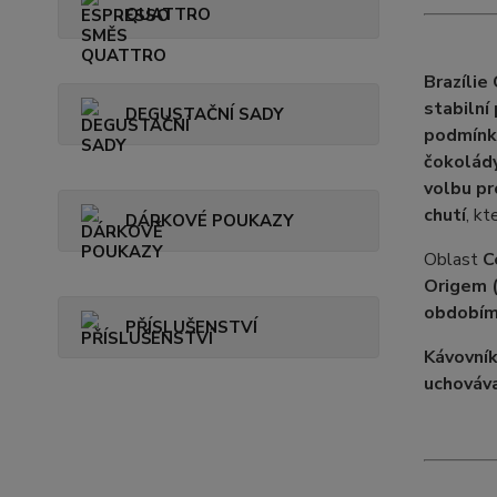
QUATTRO
Brazílie
stabilní
DEGUSTAČNÍ SADY
podmínk
čokolád
volbu pr
chutí
, kt
DÁRKOVÉ POUKAZY
Oblast
C
Origem 
obdobím
PŘÍSLUŠENSTVÍ
Kávovník
uchováva