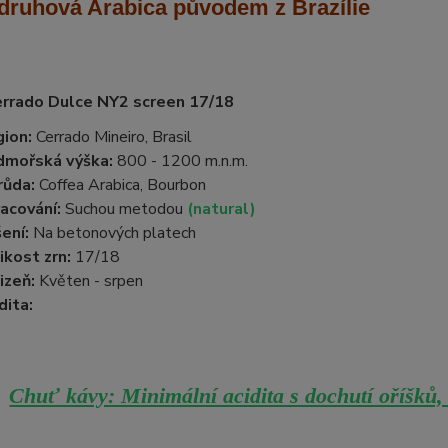
druhová Arabica
původem z Brazílie
errado Dulce NY2 screen 17/18
ion:
Cerrado Mineiro, Brasil
dmořská výška:
800 - 1200 m.n.m.
růda:
Coffea Arabica, Bourbon
acování:
Suchou metodou
(natural)
ení:
Na betonových platech
ikost zrn:
17/18
izeň:
Květen - srpen
dita:
Chuť kávy: Minimální acidita s dochutí oříšků,