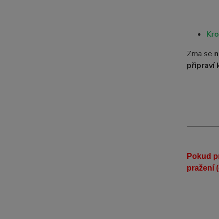
Kro
Zrna se
n
připraví 
Pokud pr
pražení 