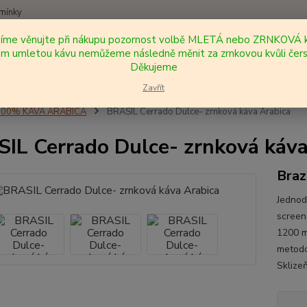
mínky
síme věnujte při nákupu pozornost volbě MLETÁ nebo ZRNKOVÁ k
Nevíte
 umletou kávu nemůžeme následně měnit za zrnkovou kvůli čers
Hledat
+420
Děkujeme
Zavřít
100% KÁVA ARABICA
BRASIL Cerrado Dulce- zrnková káva Arabica
IL Cerrado Dulce- zrnková káva
Braz
Jednod
screen
1200 m
metodo
Sklizeň