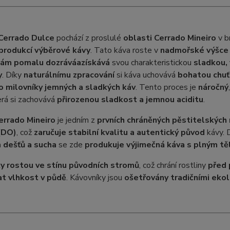
 Cerrado Dulce
pochází z proslulé
oblasti Cerrado Mineiro
v b
 produkcí výběrové kávy
. Tato káva roste v
nadmořské výšce 
ám pomalu dozrává
a
získává
svou charakteristickou
sladkou,
y
. Díky
naturálnímu zpracování
si káva uchovává
bohatou chuť,
o milovníky jemných a sladkých káv
. Tento proces je
náročný
erá si zachovává
přirozenou sladkost a jemnou aciditu
.
errado Mineiro
je jedním z
prvních chráněných pěstitelských r
(DO)
, což
zaručuje stabilní kvalitu a autentický původ
kávy. 
 dešťů a sucha
se zde
produkuje výjimečná káva s plným t
y rostou ve stínu původních stromů
, což chrání rostliny
před 
t vlhkost v půdě
. Kávovníky jsou
ošetřovány tradičními ek