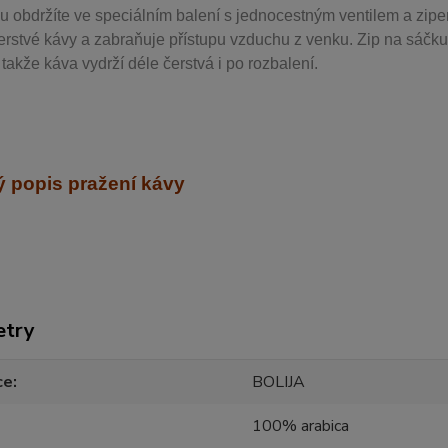
u obdržíte ve speciálním balení s jednocestným ventilem a zipe
erstvé kávy a zabraňuje přístupu vzduchu z venku. Zip na sáčku
takže káva vydrží déle čerstvá i po rozbalení.
 popis pražení kávy
etry
ce
BOLIJA
100% arabica