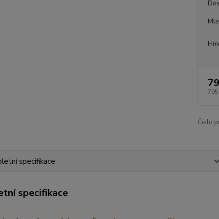
Dos
Mle
Hmo
79
705
Číslo p
etní specifikace
tní specifikace