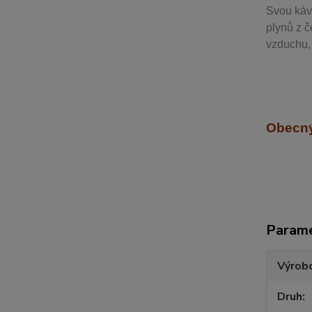
Svou
káv
plynů z č
vzduchu, 
Obecný
Param
Výrob
Druh