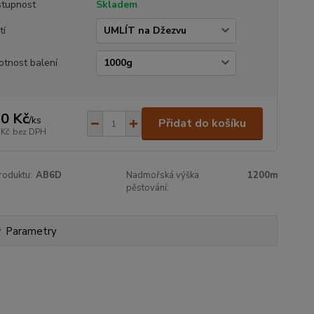
tupnost
Skladem
tí
tnost balení
0 Kč
/
ks
Přidat do košíku
 Kč
bez DPH
roduktu:
AB6D
Nadmořská výška
1200m
pěstování:
Parametry