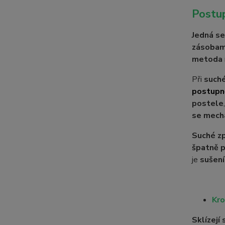
Postup
Jedná se
zásobam
metoda
Při
such
postupně
postele
se mecha
Suché zp
špatně 
je
sušení
Kro
Sklízejí