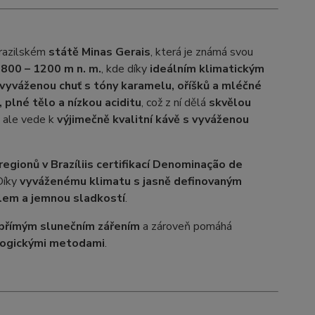
razilském
státě Minas Gerais
, která je známá svou
800 – 1200 m n. m.
, kde díky
ideálním klimatickým
 vyváženou chuť s tóny karamelu, oříšků a mléčné
 plné tělo a nízkou aciditu
, což z ní dělá
skvělou
, ale vede k
výjimečně kvalitní kávě s vyváženou
egionů v Brazílii
s certifikací Denominação de
Díky
vyváženému klimatu s jasně definovaným
ělem a jemnou sladkostí
.
přímým slunečním zářením
a zároveň pomáhá
ologickými metodami
.