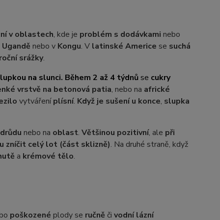
ční v oblastech
, kde je
problém s dodávkami
nebo
,
Ugandě
nebo v
Kongu
. V
latinské Americe
se
suchá
roční srážky
.
lupkou na slunci. Během 2 až 4 týdnů
se
cukry
enké vrstvě na betonová patia
, nebo na
africké
ezilo
vytváření
plísní
.
Když je sušení u konce
,
slupka
odrůdu
nebo na
oblast
.
Většinou pozitivní
, ale
při
zníčit celý lot (část sklizně)
. Na druhé straně, když
hutě
a
krémové tělo
.
bo
poškozené
plody se
ručně
či
vodní lázní