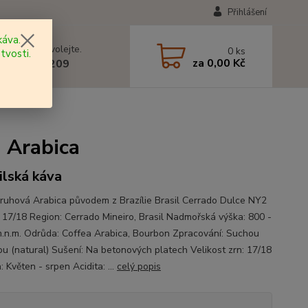
Přihlášení
áva.
 si rady? Zavolejte.
0
ks
tvosti.
za
0,00 Kč
 602 577 209
 Arabica
ilská káva
ruhová Arabica původem z Brazílie Brasil Cerrado Dulce NY2
 17/18 Region: Cerrado Mineiro, Brasil Nadmořská výška: 800 -
.n.m. Odrůda: Coffea Arabica, Bourbon Zpracování: Suchou
u (natural) Sušení: Na betonových platech Velikost zrn: 17/18
: Květen - srpen Acidita: ...
celý popis