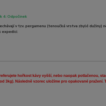
k 4: Odpočinek
echávají v tzv. pergamenu (tenoučká vrstva zbylé dužiny)
n
k expedici
.
eferujete hořkost kávy vyšší, nebo naopak potlačenou, st
(od 3kg). Následně vzorec uložíme pro opakované pražení. T