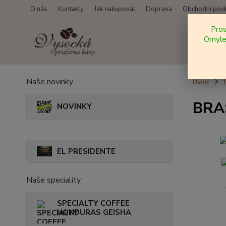
O nás
Kontakty
Jak nakupovat
Doprava
Obchodní pod
Pro
Omylem
Naše novinky
Úvod
BRAS
NOVINKY
EL PRESIDENTE
Naše speciality
SPECIALTY COFFEE
HONDURAS GEISHA