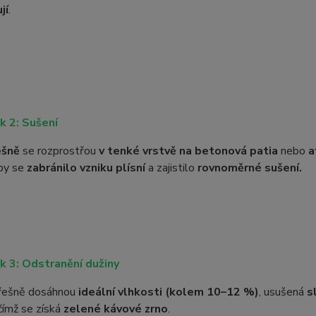
jí
.
k 2: Sušení
ešně
se rozprostřou
v tenké vrstvě na betonová patia
nebo
a
aby se
zabránilo vzniku plísní
a zajistilo
rovnoměrné sušení.
k 3: Odstranění dužiny
třešně dosáhnou
ideální vlhkosti (kolem 10–12 %)
, usušená
s
 čímž se získá
zelené kávové zrno
.