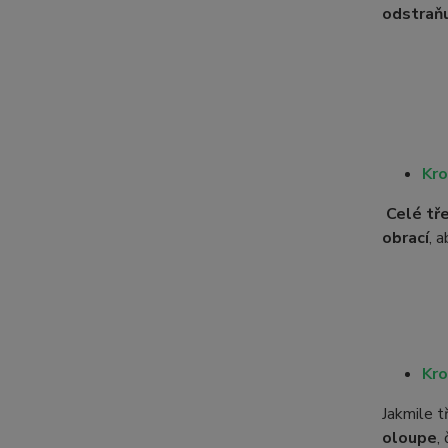
odstraňu
Kro
Celé tř
obrací
, 
Kro
Jakmile 
oloupe
,