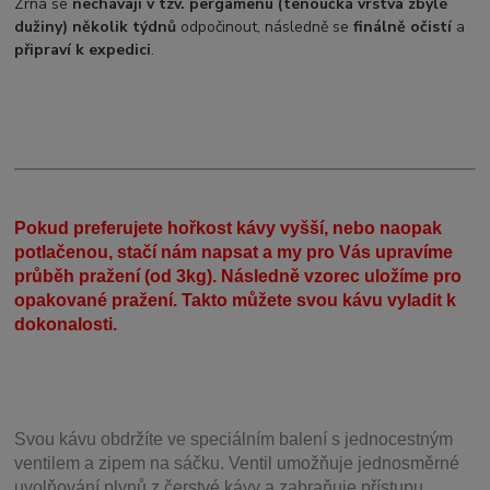
Zrna se
nechávají v tzv. pergamenu (tenoučká vrstva zbylé
dužiny)
několik týdnů
odpočinout, následně se
finálně očistí
a
připraví k expedici
.
Pokud preferujete hořkost kávy vyšší, nebo naopak
potlačenou, stačí nám napsat a my pro Vás upravíme
průběh pražení (od 3kg). Následně vzorec uložíme pro
opakované pražení. Takto můžete svou kávu vyladit k
dokonalosti.
Svou
kávu obdržíte ve speciálním balení s jednocestným
ventilem a zipem na sáčku. Ventil
umožňuje j
ednosměrné
uvolňování plynů z čerstvé kávy a zabraňuje přístupu