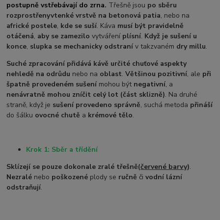
postupně vstřebávají do zrna
.
Třešně jsou
po sběru
rozprostřeny
v
tenké vrstvě na betonová patia
, nebo na
africké postele
,
kde se suší
. Káva
musí být pravidelně
otáčená
,
aby se zamezilo
vytváření
plísní
.
Když je sušení u
konce
,
slupka se mechanicky odstraní
v takzvaném
dry millu
.
Suché zpracování přidává kávě určité chuťové aspekty
nehledě na odrůdu
nebo na
oblast
.
Většinou pozitivní
, ale
při
špatně provedeném sušení
mohou být
negativní
, a
nenávratně mohou zníčit celý lot (část sklizně)
. Na druhé
straně, když je
sušení provedeno správně
, suchá metoda
přináší
do šálku
ovocné chutě
a
krémové tělo
.
Krok 1: Sběr a třídění
Sklízejí se pouze dokonale zralé třešně
(
červené barvy
)
.
Nezralé
nebo
poškozené
plody se
ručně
či
vodní lázní
odstraňují
.