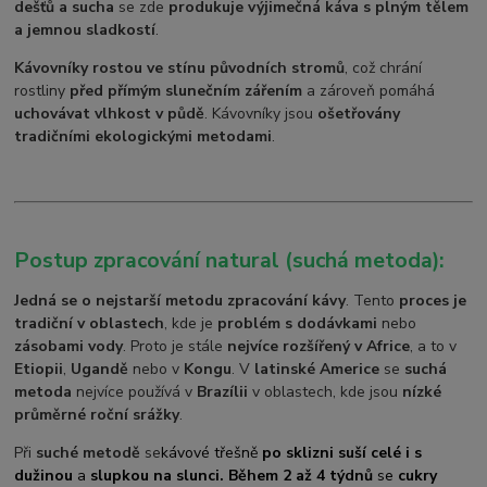
dešťů a sucha
se zde
produkuje výjimečná káva s plným tělem
a jemnou sladkostí
.
Kávovníky rostou ve stínu původních stromů
, což chrání
rostliny
před přímým slunečním zářením
a zároveň pomáhá
uchovávat vlhkost v půdě
. Kávovníky jsou
ošetřovány
tradičními ekologickými metodami
.
Postup zpracování natural (suchá metoda):
Jedná se o nejstarší metodu zpracování kávy
. Tento
proces je
tradiční v oblastech
, kde je
problém s dodávkami
nebo
zásobami vody
. Proto je stále
nejvíce rozšířený v Africe
, a to v
Etiopii
,
Ugandě
nebo v
Kongu
. V
latinské Americe
se
suchá
metoda
nejvíce používá v
Brazílii
v oblastech, kde jsou
nízké
průměrné roční srážky
.
Při
suché metodě
se
kávové třešně
po sklizni suší celé i s
dužinou
a
slupkou na slunci. Během 2 až 4 týdnů
se
cukry