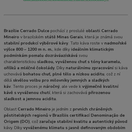
Brazílie Cerrado Dulce
pochází z proslulé
oblasti Cerrado
Mineiro
v brazilském
státě Minas Gerais
, která je známá svou
stabilní produkcí výběrové kávy
. Tato káva roste v
nadmořské
výšce 800 – 1200 m n. m.
, kde díky
ideálním klimatickým
podmínkám pomalu dozrává
a
získává
svou
charakteristickou
sladkou, vyváženou chuť s tóny karamelu,
oříšků a mléčné čokolády
. Díky
naturálnímu zpracování
si káva
uchovává
bohatou chuť, plné tělo a nízkou aciditu
, což z ní
dělá
skvělou volbu pro milovníky jemných a sladkých
káv
. Tento proces je
náročný
, ale vede k
výjimečně kvalitní
kávě s vyváženou chutí
, která si zachovává
přirozenou
sladkost a jemnou aciditu
.
Oblast
Cerrado Mineiro
je jedním z
prvních chráněných
pěstitelských regionů v Brazílii
s certifikací Denominação de
Origem (DO)
, což
zaručuje stabilní kvalitu a autentický původ
kávy. Díky
vyváženému klimatu s jasně definovaným obdobím