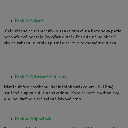
Krok 2: Sušení
Celé třešně
se rozprostřou
v tenké vrstvě na betonová patia
nebo
africké postele (vyvýšené sítě)
.
Pravidelně se obrací
,
aby se
zabránilo vzniku plísní
a zajistilo
rovnoměrné sušení.
Krok 3: Odstranění dužiny
Jakmile třešně dosáhnou
ideální vlhkosti (kolem 10–12 %)
,
usušená
slupka
a
dužina ztvrdnou
. Káva se poté
mechanicky
oloupe
, čímž se získá
zelené kávové zrno
.
Krok 4: Odpočinek