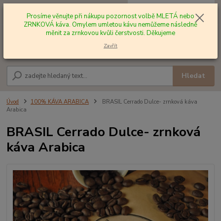
0
ks
+420 602 577 209
za
0,00 Kč
Prosíme věnujte při nákupu pozornost volbě MLETÁ nebo
ZRNKOVÁ káva. Omylem umletou kávu nemůžeme následně
měnit za zrnkovou kvůli čerstvosti. Děkujeme
Menu
Zavřít
Hledat
Úvod
100% KÁVA ARABICA
BRASIL Cerrado Dulce- zrnková káva
Arabica
BRASIL Cerrado Dulce- zrnková
káva Arabica