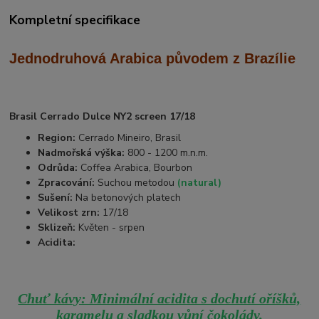
Kompletní specifikace
Jednodruhová Arabica
původem z Brazílie
Brasil Cerrado Dulce NY2 screen 17/18
Region:
Cerrado Mineiro, Brasil
Nadmořská výška:
800 - 1200 m.n.m.
Odrůda:
Coffea Arabica, Bourbon
Zpracování:
Suchou metodou
(natural)
Sušení:
Na betonových platech
Velikost zrn:
17/18
Sklizeň:
Květen - srpen
Acidita:
Chuť kávy: Minimální acidita s dochutí oříšků,
karamelu a sladkou vůní čokolády.