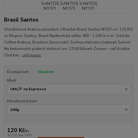
Brasil Santos
Vícedruhová Arabica původem z Brazílie Brasil Santos NY2/3 scr. 17/18 fc
ss Region: Santos, Brasil Nadmořská výška: 800 - 1.200 m.n.m. Odrůda:
Coffea Arabica, Bourbon Zpracování: Suchou metodou (natural) Sušení:
Na betonových platech Velikost zrn: 17/18 Sklizeň: Červen - zaří Acidita:
Chuť káv...
celý popis
Dostupnost
Skladem
Mletí
Hmotnost balení
120 Kč
/
ks
107 Kč
bez DPH