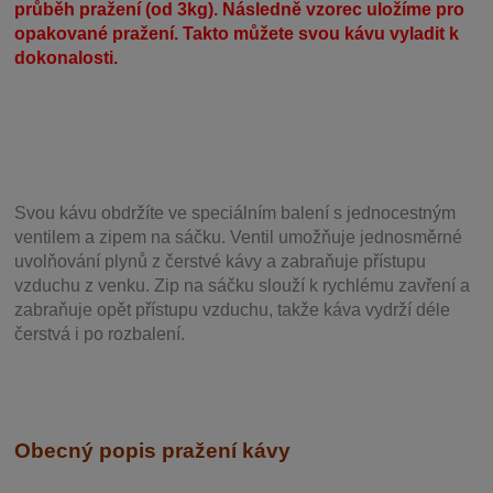
průběh pražení (od 3kg). Následně vzorec uložíme pro
opakované pražení. Takto můžete svou kávu vyladit k
dokonalosti.
Svou
kávu obdržíte ve speciálním balení s jednocestným
ventilem a zipem na sáčku. Ventil
umožňuje j
ednosměrné
uvolňování plynů z čerstvé kávy a zabraňuje přístupu
vzduchu z venku. Zip na sáčku slouží k rychlému zavření a
zabraňuje opět přístupu vzduchu, takže káva vydrží déle
čerstvá i po rozbalení.
Obecný popis pražení kávy