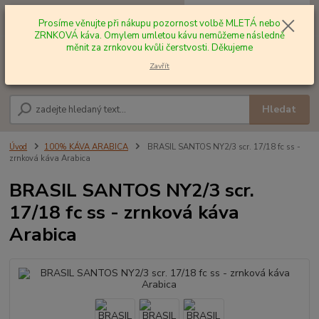
0
ks
+420 602 577 209
za
0,00 Kč
Prosíme věnujte při nákupu pozornost volbě MLETÁ nebo
ZRNKOVÁ káva. Omylem umletou kávu nemůžeme následně
měnit za zrnkovou kvůli čerstvosti. Děkujeme
Menu
Zavřít
Hledat
Úvod
100% KÁVA ARABICA
BRASIL SANTOS NY2/3 scr. 17/18 fc ss -
zrnková káva Arabica
BRASIL SANTOS NY2/3 scr.
17/18 fc ss - zrnková káva
Arabica