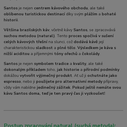
Santos
je nejen
centrem kávového obchodu
, ale také
oblíbenou turistickou destinací
díky svým
plážím
a
bohaté
historii
.
Většina brazilských káv
, včetně kávy
Santos
, se zpracovává
suchou metodou (natural)
. Tento
proces spočívá v sušení
celých kávových třešní
na slunci, což
dodává kávě
její
charakteristickou
sladkost
a
plné tělo
.
Výsledkem je káva s
nižší aciditou
a příjemnými
tóny ořechů
a
čokolády
.
Santos
je nejen
symbolem tradice
a
kvality
, ale také
dokonalým příkladem
toho,
jak historie
a
přírodní podmínky
dokážou
vytvořit výjimečný produkt
. Ať už ji
ochutnáte jako
espresso
, nebo ji
použijete pro alternativní metody
přípravy,
vždy vám nabídne
jedinečný zážitek
.
Pokud ještě nemáte svou
kávu Santos doma, teď je ten pravý čas ji vyzkoušet!
Postup zpracování natural (suchá metoda):