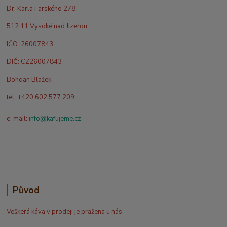
Dr. Karla Farského 278
512 11 Vysoké nad Jizerou
IČO: 26007843
DIČ: CZ26007843
Bohdan Blažek
tel: +420 602 577 209
e-mail:
info@kafujeme.cz
Původ
Veškerá káva v prodeji je pražena u nás