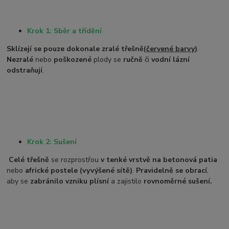
Krok 1: Sběr a třídění
Sklízejí se pouze dokonale zralé třešně
(
červené barvy
)
.
Nezralé
nebo
poškozené
plody se
ručně
či
vodní lázní
odstraňují
.
Krok 2: Sušení
Celé třešně
se rozprostřou
v tenké vrstvě na betonová patia
nebo
africké postele (vyvýšené sítě)
.
Pravidelně se obrací
,
aby se
zabránilo vzniku plísní
a zajistilo
rovnoměrné sušení.