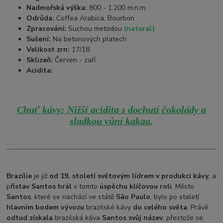
Nadmořská výška:
800 - 1.200 m.n.m.
Odrůda:
Coffea Arabica, Bourbon
Zpracování:
Suchou metodou
(natural)
Sušení:
Na betonových platech
Velikost zrn:
17/18
Sklizeň:
Červen - zaří
Acidita:
Chuť kávy: Nižší acidita s dochutí čokolády a
sladkou vůní kakaa.
Brazílie
je již
od 19. století světovým lídrem v produkci kávy
, a
p
řístav Santos hrál
v tomto
úspěchu klíčovou roli
. Město
Santos
, které se nachází ve státě
São Paulo
, bylo po staletí
hlavním bodem vývozu
brazilské kávy
do celého světa
. Právě
odtud získala
brazilská káva
Santos svůj název
, přestože se