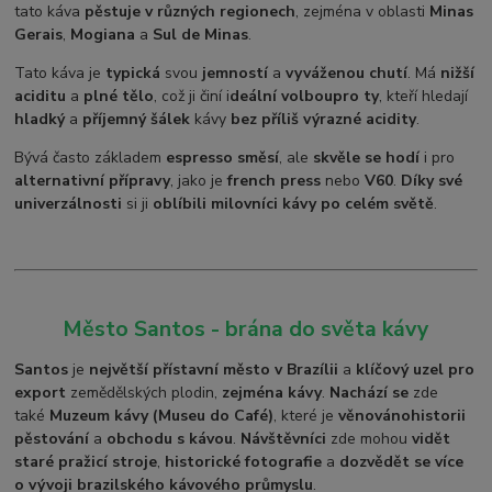
tato káva
pěstuje v různých regionech
, zejména v oblasti
Minas
Gerais
,
Mogiana
a
Sul de Minas
.
Tato káva je
typická
svou
jemností
a
vyváženou chutí
. Má
nižší
aciditu
a
plné tělo
, což ji činí i
deální volbou
pro ty
, kteří hledají
hladký
a
příjemný šálek
kávy
bez příliš výrazné acidity
.
Bývá často základem
espresso směsí
, ale
skvěle se hodí
i pro
alternativní přípravy
, jako je
french press
nebo
V60
.
Díky své
univerzálnosti
si ji
oblíbili milovníci kávy po celém světě
.
Město Santos - brána do světa kávy
Santos
je
největší přístavní město v Brazílii
a
klíčový uzel pro
export
zemědělských plodin,
zejména kávy
.
Nachází se
zde
také
Muzeum kávy (Museu do Café)
, které je
věnováno
historii
pěstování
a
obchodu s kávou
.
Návštěvníci
zde mohou
vidět
staré pražicí stroje
,
historické fotografie
a
dozvědět se více
o vývoji brazilského kávového průmyslu
.