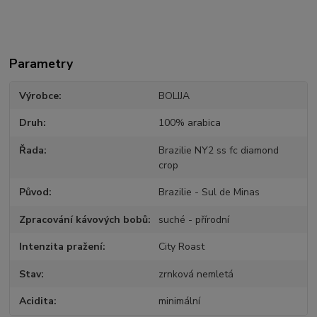
Parametry
Výrobce
BOLIJA
Druh
100% arabica
Řada
Brazilie NY2 ss fc diamond
crop
Původ
Brazilie - Sul de Minas
Zpracování kávových bobů
suché - přírodní
Intenzita pražení
City Roast
Stav
zrnková nemletá
Acidita
minimální