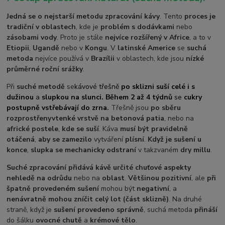
Jedná se o nejstarší metodu zpracování kávy
. Tento
proces je
tradiční v oblastech
, kde je
problém s dodávkami
nebo
zásobami vody
. Proto je stále
nejvíce rozšířený v Africe
, a to v
Etiopii
,
Ugandě
nebo v
Kongu
. V
latinské Americe
se
suchá
metoda
nejvíce používá v
Brazílii
v oblastech, kde jsou
nízké
průměrné roční srážky
.
Při
suché metodě
se
kávové třešně
po sklizni suší celé i s
dužinou
a
slupkou na slunci. Během 2 až 4 týdnů
se
cukry
postupně vstřebávají do zrna
.
Třešně jsou
po sběru
rozprostřeny
v
tenké vrstvě na betonová patia
, nebo na
africké postele
,
kde se suší
. Káva
musí být pravidelně
otáčená
,
aby se zamezilo
vytváření
plísní
.
Když je sušení u
konce
,
slupka se mechanicky odstraní
v takzvaném
dry millu
.
Suché zpracování přidává kávě určité chuťové aspekty
nehledě na odrůdu
nebo na
oblast
.
Většinou pozitivní
, ale
při
špatně provedeném sušení
mohou být
negativní
, a
nenávratně mohou zníčit celý lot (část sklizně)
. Na druhé
straně, když je
sušení provedeno správně
, suchá metoda
přináší
do šálku
ovocné chutě
a
krémové tělo
.