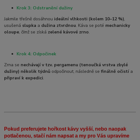
Krok 3: Odstranění dužiny
Jakmile třešně dosáhnou
ideální vlhkosti (kolem 10–12 %)
,
usušená
slupka
a
dužina ztvrdnou
. Káva se poté
mechanicky
oloupe
, čímž se získá
zelené kávové zrno
.
Krok 4: Odpočinek
Zrna se
nechávají v tzv. pergamenu (tenoučká vrstva zbylé
dužiny)
několik týdnů
odpočinout, následně se
finálně očistí
a
připraví k expedici
.
Pokud preferujete hořkost kávy vyšší, nebo naopak
potlačenou, stačí nám napsat a my pro Vás upravíme