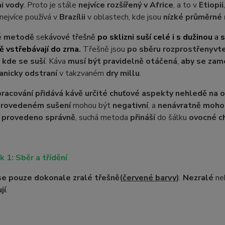
i vody
. Proto je stále
nejvíce rozšířený v Africe
, a to v
Etiopii
nejvíce používá v
Brazílii
v oblastech, kde jsou
nízké průměrné 
é metodě
se
kávové třešně
po sklizni suší celé i s dužinou
a
s
 vstřebávají do zrna
.
Třešně jsou
po sběru rozprostřeny
v
t
,
kde se suší
. Káva
musí být pravidelně otáčená
,
aby se zam
nicky odstraní
v takzvaném
dry millu
.
racování přidává kávě určité chuťové aspekty nehledě na 
provedeném sušení
mohou být
negativní
, a
nenávratně mohou 
 provedeno správně
, suchá metoda
přináší
do šálku
ovocné c
k 1: Sběr a třídění
 se pouze dokonale zralé třešně
(
červené barvy
)
.
Nezralé
ne
jí
.