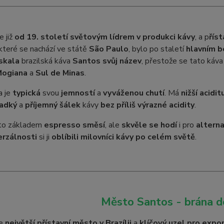
e již
od 19. století světovým lídrem v produkci kávy
, a p
řís
 které se nachází ve státě
São Paulo
, bylo po staletí
hlavním 
skala
brazilská káva
Santos svůj název
, přestože se tato káv
Mogiana
a
Sul de Minas
.
 je
typická
svou
jemností
a
vyváženou chutí
. Má
nižší acidit
adký
a
příjemný šálek
kávy
bez příliš výrazné acidity
.
to základem
espresso směsí
, ale
skvěle se hodí
i pro
alterna
erzálnosti
si ji
oblíbili milovníci kávy po celém světě
.
Město Santos - brána d
e
největší přístavní město v Brazílii
a
klíčový uzel pro expo