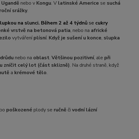
,
Ugandě
nebo v
Kongu
. V
latinské Americe
se
suchá
roční srážky
.
lupkou na slunci. Během 2 až 4 týdnů
se
cukry
enké vrstvě na betonová patia
, nebo na
africké
ezilo
vytváření
plísní
.
Když je sušení u konce
,
slupka
odrůdu
nebo na
oblast
.
Většinou pozitivní
, ale
při
zníčit celý lot (část sklizně)
. Na druhé straně, když
hutě
a
krémové tělo
.
bo
poškozené
plody se
ručně
či
vodní lázní