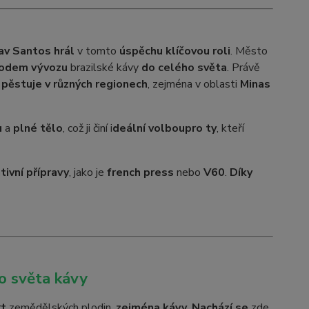
tav Santos hrál
v tomto
úspěchu klíčovou roli
. Město
bodem vývozu
brazilské kávy
do celého světa
. Právě
a
pěstuje v různých regionech
, zejména v oblasti
Minas
u
a
plné tělo
, což ji činí i
deální volbou
pro ty
, kteří
tivní přípravy
, jako je
french press
nebo
V60
.
Díky
o světa kávy
rt
zemědělských plodin,
zejména kávy
.
Nachází se
zde