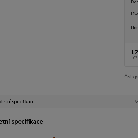
Dos
Mle
Hmo
12
107
Číslo p
etní specifikace
tní specifikace