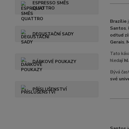
ESPRESSO SMĚS
QUATTRO
Brazílie
j
Santos
,
DEGUSTAČNÍ SADY
odtud zí
Gerais
,
Tato káva
hledají
hl
DÁRKOVÉ POUKAZY
Bývá čas
své univ
PŘÍSLUŠENSTVÍ
Santos
j