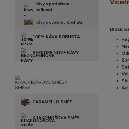
Víced
Kávy s potlačenou
hořkostí
Kávy s ovocnou dochutí
Brasil S
100% KÁVA ROBUSTA
Reg
Na
BEZKOFEINOVÉ KÁVY
Od
Zpr
Suš
Vel
Skl
KÁVOVÉ SMĚSY
Aci
CARAMELLO SMĚS
KRAKONOŠOVA SMĚS