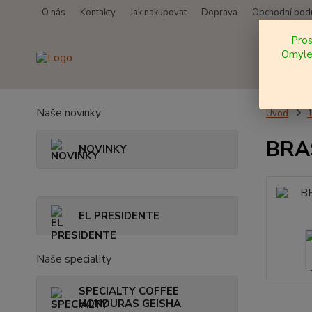
O nás
Kontakty
Jak nakupovat
Doprava
Obchodní pod
Pro
Omylem
Naše novinky
Úvod
BRAS
NOVINKY
EL PRESIDENTE
Naše speciality
SPECIALTY COFFEE
HONDURAS GEISHA