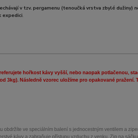
echávají v tzv. pergamenu (tenoučká vrstva zbylé dužiny)
n
k expedici
.
eferujete hořkost kávy vyšší, nebo naopak potlačenou, st
(od 3kg). Následně vzorec uložíme pro opakované pražení. T
u obdržíte ve speciálním balení s jednocestným ventilem a zipe
erstvé kávy a zabraňuje přístupu vzduchu z venku. Zip na sáčku