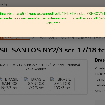
mínky
síme věnujte při nákupu pozornost volbě MLETÁ nebo ZRNKOVÁ k
Nevíte
 umletou kávu nemůžeme následně měnit za zrnkovou kvůli čers
Hledat
+420
Děkujeme
Zavřít
100% KÁVA ARABICA
BRASIL SANTOS NY2/3 scr. 17/18 fc ss - zrnková
IL SANTOS NY2/3 scr. 17/18 fc 
Bras
Vícedr
17/18 
m.n.m.
metodo
Sklizeň