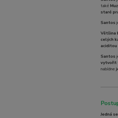
také
Muz
staré pra
Santos
j
Většina 
celých k
aciditou
Santos
j
vytvořit
nabídne
j
Postup
Jedná se