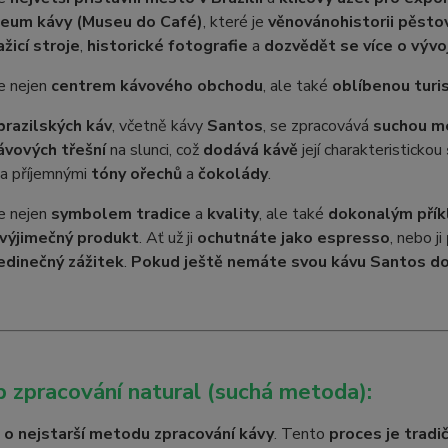
eum kávy (Museu do Café)
, které je
věnováno
historii pěsto
žicí stroje
,
historické fotografie
a
dozvědět se více o vývo
e nejen
centrem kávového obchodu
, ale také
oblíbenou turi
brazilských káv
, včetně kávy
Santos
, se zpracovává
suchou m
ávových třešní
na slunci, což
dodává kávě
její charakteristickou
a příjemnými
tóny ořechů
a
čokolády
.
e nejen
symbolem tradice
a
kvality
, ale také
dokonalým pří
 výjimečný produkt
. Ať už ji
ochutnáte jako espresso
, nebo ji
edinečný zážitek
.
Pokud ještě nemáte svou kávu Santos doma
 zpracování natural (suchá metoda):
 o nejstarší metodu zpracování kávy
. Tento
proces je tradi