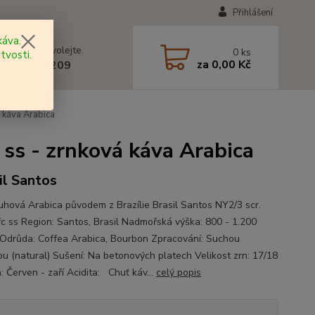
Přihlášení
áva.
 si rady? Zavolejte.
0
ks
tvosti.
za
0,00 Kč
 602 577 209
 káva Arabica
ss - zrnková káva Arabica
il Santos
uhová Arabica původem z Brazílie Brasil Santos NY2/3 scr.
fc ss Region: Santos, Brasil Nadmořská výška: 800 - 1.200
 Odrůda: Coffea Arabica, Bourbon Zpracování: Suchou
u (natural) Sušení: Na betonových platech Velikost zrn: 17/18
: Červen - zaří Acidita: Chuť káv...
celý popis