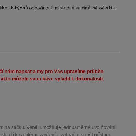
ěkolik týdnů
odpočinout, následně se
finálně očistí
a
ačí nám napsat a my pro Vás upravíme průběh
akto můžete svou kávu vyladit k dokonalosti.
m na sáčku. Ventil
umožňuje j
ednosměrné uvolňování
 slouží k rychlému zavření a zabraňuje opět přístupu