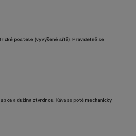
frické postele (vyvýšené sítě)
.
Pravidelně se
lupka
a
dužina ztvrdnou
. Káva se poté
mechanicky