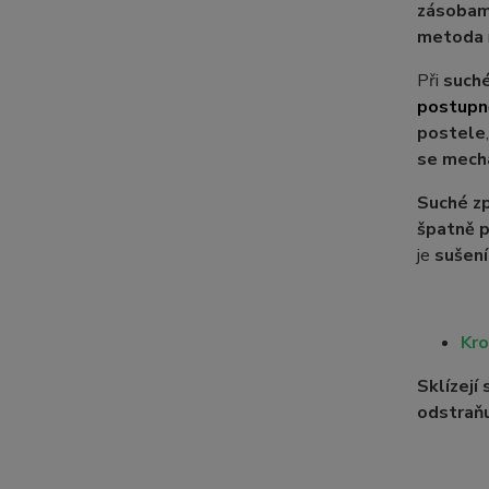
zásobam
metoda
Při
such
postupně
postele
se mecha
Suché zp
špatně 
je
sušení
Kro
Sklízejí
odstraňu