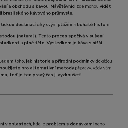
vání
a
obchodu s kávou
.
Návštěvníci
zde mohou
vidět
ji brazilského kávového průmyslu
.
stickou destinací
díky svým
plážím
a
bohaté historii
.
etodou (natural)
. Tento
proces spočívá v sušení
sladkost
a
plné tělo
.
Výsledkem je káva s nižší
kladem
toho,
jak historie
a
přírodní podmínky
dokážou
použijete pro alternativní metody
přípravy, vždy vám
, teď je ten pravý čas ji vyzkoušet!
ční v oblastech
, kde je
problém s dodávkami
nebo