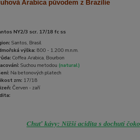
ruhová Arabica
původem z Brazílie
antos NY2/3 scr. 17/18 fc ss
ion:
Santos, Brasil
dmořská výška:
800 - 1.200 m.n.m.
růda:
Coffea Arabica, Bourbon
acování:
Suchou metodou
(natural)
ení:
Na betonových platech
ikost zrn:
17/18
izeň:
Červen - zaří
dita:
Chuť kávy: Nižší acidita s dochutí čok