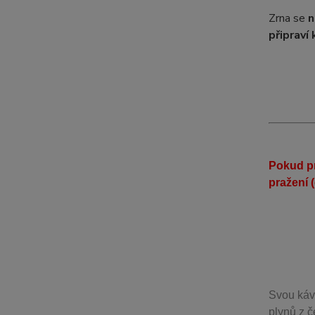
Zrna se
n
připraví 
Pokud pr
pražení 
Svou
káv
plynů z č