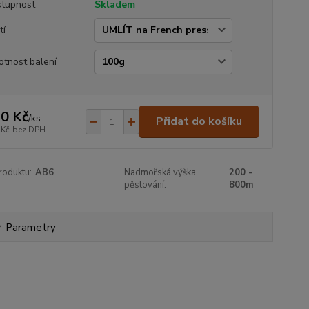
tupnost
Skladem
tí
tnost balení
0 Kč
/
ks
Přidat do košíku
 Kč
bez DPH
roduktu:
AB6
Nadmořská výška
200 -
pěstování:
800m
Parametry