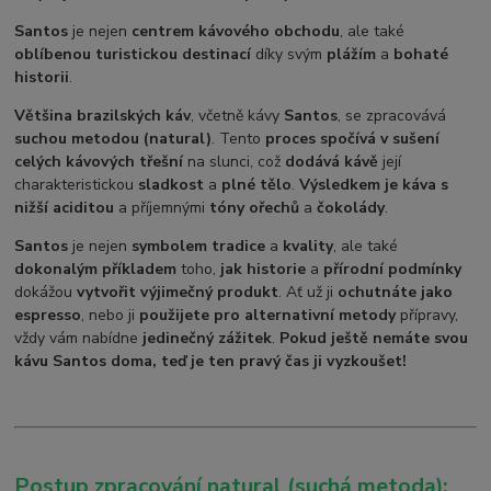
Santos
je nejen
centrem kávového obchodu
, ale také
oblíbenou turistickou destinací
díky svým
plážím
a
bohaté
historii
.
Většina brazilských káv
, včetně kávy
Santos
, se zpracovává
suchou metodou (natural)
. Tento
proces spočívá v sušení
celých kávových třešní
na slunci, což
dodává kávě
její
charakteristickou
sladkost
a
plné tělo
.
Výsledkem je káva s
nižší aciditou
a příjemnými
tóny ořechů
a
čokolády
.
Santos
je nejen
symbolem tradice
a
kvality
, ale také
dokonalým příkladem
toho,
jak historie
a
přírodní podmínky
dokážou
vytvořit výjimečný produkt
. Ať už ji
ochutnáte jako
espresso
, nebo ji
použijete pro alternativní metody
přípravy,
vždy vám nabídne
jedinečný zážitek
.
Pokud ještě nemáte svou
kávu Santos doma, teď je ten pravý čas ji vyzkoušet!
Postup zpracování natural (suchá metoda):