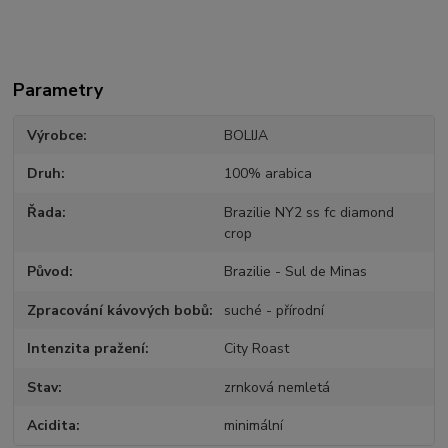
Parametry
Výrobce
BOLIJA
Druh
100% arabica
Řada
Brazilie NY2 ss fc diamond
crop
Původ
Brazilie - Sul de Minas
Zpracování kávových bobů
suché - přírodní
Intenzita pražení
City Roast
Stav
zrnková nemletá
Acidita
minimální