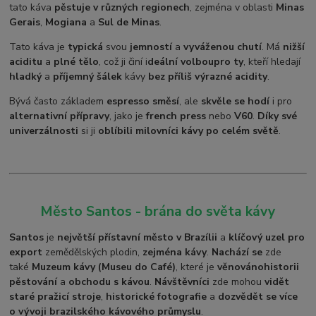
tato káva
pěstuje v různých regionech
, zejména v oblasti
Minas
Gerais
,
Mogiana
a
Sul de Minas
.
Tato káva je
typická
svou
jemností
a
vyváženou chutí
. Má
nižší
aciditu
a
plné tělo
, což ji činí i
deální volbou
pro ty
, kteří hledají
hladký
a
příjemný šálek
kávy
bez příliš výrazné acidity
.
Bývá často základem
espresso směsí
, ale
skvěle se hodí
i pro
alternativní přípravy
, jako je
french press
nebo
V60
.
Díky své
univerzálnosti
si ji
oblíbili milovníci kávy po celém světě
.
Město Santos - brána do světa kávy
Santos
je
největší přístavní město v Brazílii
a
klíčový uzel pro
export
zemědělských plodin,
zejména kávy
.
Nachází se
zde
také
Muzeum kávy (Museu do Café)
, které je
věnováno
historii
pěstování
a
obchodu s kávou
.
Návštěvníci
zde mohou
vidět
staré pražicí stroje
,
historické fotografie
a
dozvědět se více
o vývoji brazilského kávového průmyslu
.