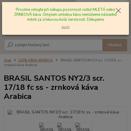
0
ks
+420 602 577 209
za
0,00 Kč
Prosíme věnujte při nákupu pozornost volbě MLETÁ nebo
ZRNKOVÁ káva. Omylem umletou kávu nemůžeme následně
měnit za zrnkovou kvůli čerstvosti. Děkujeme
Menu
Zavřít
Hledat
Úvod
100% KÁVA ARABICA
BRASIL SANTOS NY2/3 scr. 17/18 fc ss -
zrnková káva Arabica
BRASIL SANTOS NY2/3 scr.
17/18 fc ss - zrnková káva
Arabica