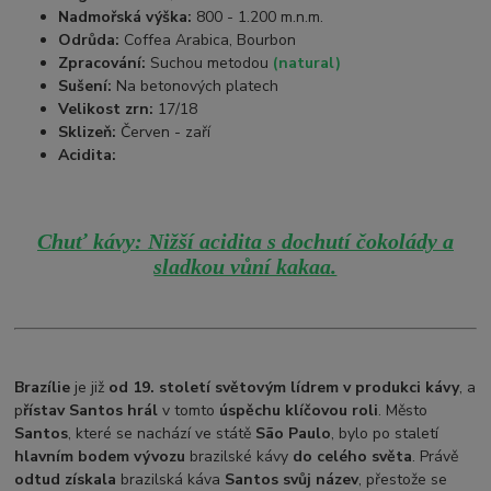
Nadmořská výška:
800 - 1.200 m.n.m.
Odrůda:
Coffea Arabica, Bourbon
Zpracování:
Suchou metodou
(natural)
Sušení:
Na betonových platech
Velikost zrn:
17/18
Sklizeň:
Červen - zaří
Acidita:
Chuť kávy: Nižší acidita s dochutí čokolády a
sladkou vůní kakaa.
Brazílie
je již
od 19. století světovým lídrem v produkci kávy
, a
p
řístav Santos hrál
v tomto
úspěchu klíčovou roli
. Město
Santos
, které se nachází ve státě
São Paulo
, bylo po staletí
hlavním bodem vývozu
brazilské kávy
do celého světa
. Právě
odtud získala
brazilská káva
Santos svůj název
, přestože se