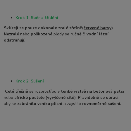
Krok 1: Sběr a třídění
Sklízejí se pouze dokonale zralé třešně
(
červené barvy
)
.
Nezralé
nebo
poškozené
plody se
ručně
či
vodní lázní
odstraňují
.
Krok 2: Sušení
Celé třešně
se rozprostřou
v tenké vrstvě na betonová patia
nebo
africké postele (vyvýšené sítě)
.
Pravidelně se obrací
,
aby se
zabránilo vzniku plísní
a zajistilo
rovnoměrné sušení.