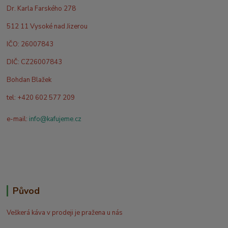
Dr. Karla Farského 278
512 11 Vysoké nad Jizerou
IČO: 26007843
DIČ: CZ26007843
Bohdan Blažek
tel: +420 602 577 209
e-mail:
info@kafujeme.cz
Původ
Veškerá káva v prodeji je pražena u nás