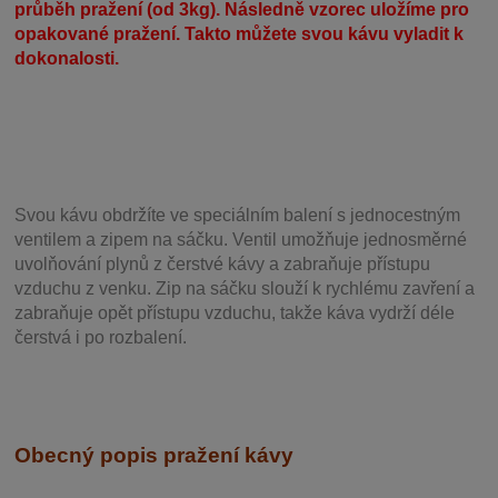
průběh pražení (od 3kg). Následně vzorec uložíme pro
opakované pražení. Takto můžete svou kávu vyladit k
dokonalosti.
Svou
kávu obdržíte ve speciálním balení s jednocestným
ventilem a zipem na sáčku. Ventil
umožňuje j
ednosměrné
uvolňování plynů z čerstvé kávy a zabraňuje přístupu
vzduchu z venku. Zip na sáčku slouží k rychlému zavření a
zabraňuje opět přístupu vzduchu, takže káva vydrží déle
čerstvá i po rozbalení.
Obecný popis pražení kávy