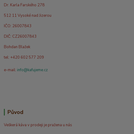
Dr. Karla Farského 278
512 11 Vysoké nad Jizerou
IČO: 26007843
DIČ: CZ26007843
Bohdan Blažek
tel: +420 602 577 209
e-mail:
info@kafujeme.cz
Původ
Veškerá káva v prodeji je pražena u nás