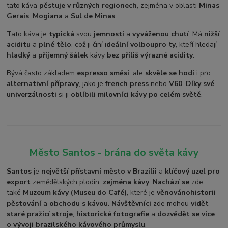
tato káva
pěstuje v různých regionech
, zejména v oblasti
Minas
Gerais
,
Mogiana
a
Sul de Minas
.
Tato káva je
typická
svou
jemností
a
vyváženou chutí
. Má
nižší
aciditu
a
plné tělo
, což ji činí i
deální volbou
pro ty
, kteří hledají
hladký
a
příjemný šálek
kávy
bez příliš výrazné acidity
.
Bývá často základem
espresso směsí
, ale
skvěle se hodí
i pro
alternativní přípravy
, jako je
french press
nebo
V60
.
Díky své
univerzálnosti
si ji
oblíbili milovníci kávy po celém světě
.
Město Santos - brána do světa kávy
Santos
je
největší přístavní město v Brazílii
a
klíčový uzel pro
export
zemědělských plodin,
zejména kávy
.
Nachází se
zde
také
Muzeum kávy (Museu do Café)
, které je
věnováno
historii
pěstování
a
obchodu s kávou
.
Návštěvníci
zde mohou
vidět
staré pražicí stroje
,
historické fotografie
a
dozvědět se více
o vývoji brazilského kávového průmyslu
.