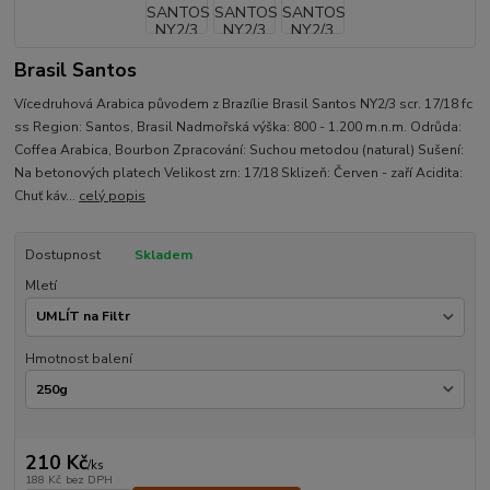
Brasil Santos
Vícedruhová Arabica původem z Brazílie Brasil Santos NY2/3 scr. 17/18 fc
ss Region: Santos, Brasil Nadmořská výška: 800 - 1.200 m.n.m. Odrůda:
Coffea Arabica, Bourbon Zpracování: Suchou metodou (natural) Sušení:
Na betonových platech Velikost zrn: 17/18 Sklizeň: Červen - zaří Acidita:
Chuť káv...
celý popis
Dostupnost
Skladem
Mletí
Hmotnost balení
210 Kč
/
ks
188 Kč
bez DPH