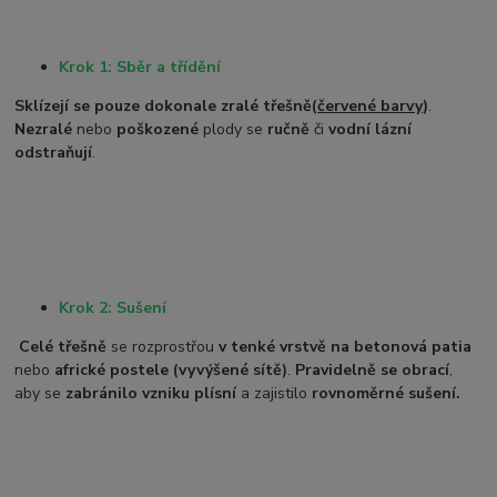
Krok 1: Sběr a třídění
Sklízejí se pouze dokonale zralé třešně
(
červené barvy
)
.
Nezralé
nebo
poškozené
plody se
ručně
či
vodní lázní
odstraňují
.
Krok 2: Sušení
Celé třešně
se rozprostřou
v tenké vrstvě na betonová patia
nebo
africké postele (vyvýšené sítě)
.
Pravidelně se obrací
,
aby se
zabránilo vzniku plísní
a zajistilo
rovnoměrné sušení.