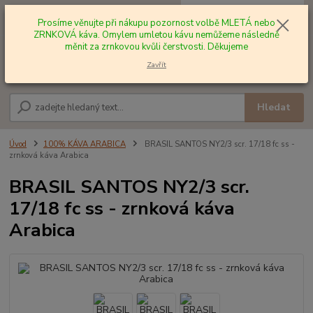
0
ks
+420 602 577 209
za
0,00 Kč
Prosíme věnujte při nákupu pozornost volbě MLETÁ nebo
ZRNKOVÁ káva. Omylem umletou kávu nemůžeme následně
měnit za zrnkovou kvůli čerstvosti. Děkujeme
Menu
Zavřít
Hledat
Úvod
100% KÁVA ARABICA
BRASIL SANTOS NY2/3 scr. 17/18 fc ss -
zrnková káva Arabica
BRASIL SANTOS NY2/3 scr.
17/18 fc ss - zrnková káva
Arabica