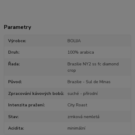
Parametry
Výrobce
BOLIJA
Druh
100% arabica
Řada
Brazilie NY2 ss fc diamond
crop
Původ
Brazilie - Sul de Minas
Zpracování kávových bobů
suché - přírodní
Intenzita pražení
City Roast
Stav
zrnková nemletá
Acidita
minimální