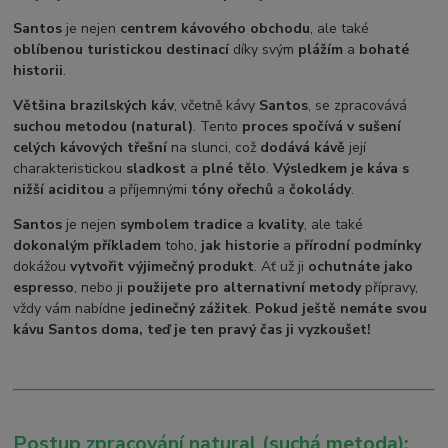
Santos
je nejen
centrem kávového obchodu
, ale také
oblíbenou turistickou destinací
díky svým
plážím
a
bohaté
historii
.
Většina brazilských káv
, včetně kávy
Santos
, se zpracovává
suchou metodou (natural)
. Tento
proces spočívá v sušení
celých kávových třešní
na slunci, což
dodává kávě
její
charakteristickou
sladkost
a
plné tělo
.
Výsledkem je káva s
nižší aciditou
a příjemnými
tóny ořechů
a
čokolády
.
Santos
je nejen
symbolem tradice
a
kvality
, ale také
dokonalým příkladem
toho,
jak historie
a
přírodní podmínky
dokážou
vytvořit výjimečný produkt
. Ať už ji
ochutnáte jako
espresso
, nebo ji
použijete pro alternativní metody
přípravy,
vždy vám nabídne
jedinečný zážitek
.
Pokud ještě nemáte svou
kávu Santos doma, teď je ten pravý čas ji vyzkoušet!
Postup zpracování natural (suchá metoda):