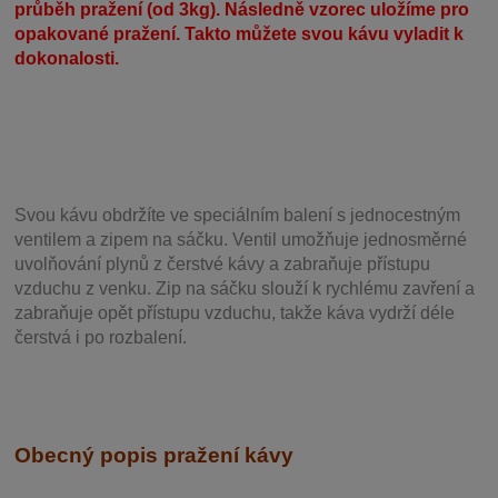
průběh pražení (od 3kg). Následně vzorec uložíme pro
opakované pražení. Takto můžete svou kávu vyladit k
dokonalosti.
Svou
kávu obdržíte ve speciálním balení s jednocestným
ventilem a zipem na sáčku. Ventil
umožňuje j
ednosměrné
uvolňování plynů z čerstvé kávy a zabraňuje přístupu
vzduchu z venku. Zip na sáčku slouží k rychlému zavření a
zabraňuje opět přístupu vzduchu, takže káva vydrží déle
čerstvá i po rozbalení.
Obecný popis pražení kávy