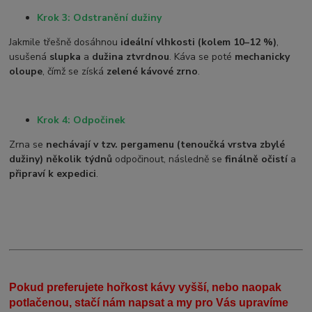
Krok 3: Odstranění dužiny
Jakmile třešně dosáhnou
ideální vlhkosti (kolem 10–12 %)
,
usušená
slupka
a
dužina ztvrdnou
. Káva se poté
mechanicky
oloupe
, čímž se získá
zelené kávové zrno
.
Krok 4: Odpočinek
Zrna se
nechávají v tzv. pergamenu (tenoučká vrstva zbylé
dužiny)
několik týdnů
odpočinout, následně se
finálně očistí
a
připraví k expedici
.
Pokud preferujete hořkost kávy vyšší, nebo naopak
potlačenou, stačí nám napsat a my pro Vás upravíme