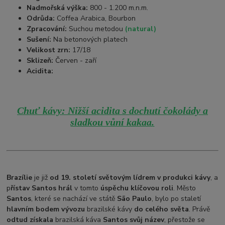
Nadmořská výška:
800 - 1.200 m.n.m.
Odrůda:
Coffea Arabica, Bourbon
Zpracování:
Suchou metodou
(natural)
Sušení:
Na betonových platech
Velikost zrn:
17/18
Sklizeň:
Červen - zaří
Acidita:
Chuť kávy: Nižší acidita s dochutí čokolády a
sladkou vůní kakaa.
Brazílie
je již
od 19. století světovým lídrem v produkci kávy
, a
p
řístav Santos hrál
v tomto
úspěchu klíčovou roli
. Město
Santos
, které se nachází ve státě
São Paulo
, bylo po staletí
hlavním bodem vývozu
brazilské kávy
do celého světa
. Právě
odtud získala
brazilská káva
Santos svůj název
, přestože se