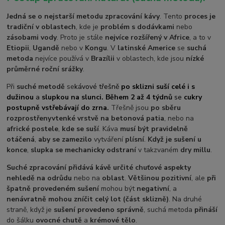
Jedná se o nejstarší metodu zpracování kávy
. Tento
proces je
tradiční v oblastech
, kde je
problém s dodávkami
nebo
zásobami vody
. Proto je stále
nejvíce rozšířený v Africe
, a to v
Etiopii
,
Ugandě
nebo v
Kongu
. V
latinské Americe
se
suchá
metoda
nejvíce používá v
Brazílii
v oblastech, kde jsou
nízké
průměrné roční srážky
.
Při
suché metodě
se
kávové třešně
po sklizni suší celé i s
dužinou
a
slupkou na slunci. Během 2 až 4 týdnů
se
cukry
postupně vstřebávají do zrna
.
Třešně jsou
po sběru
rozprostřeny
v
tenké vrstvě na betonová patia
, nebo na
africké postele
,
kde se suší
. Káva
musí být pravidelně
otáčená
,
aby se zamezilo
vytváření
plísní
.
Když je sušení u
konce
,
slupka se mechanicky odstraní
v takzvaném
dry millu
.
Suché zpracování přidává kávě určité chuťové aspekty
nehledě na odrůdu
nebo na
oblast
.
Většinou pozitivní
, ale
při
špatně provedeném sušení
mohou být
negativní
, a
nenávratně mohou zníčit celý lot (část sklizně)
. Na druhé
straně, když je
sušení provedeno správně
, suchá metoda
přináší
do šálku
ovocné chutě
a
krémové tělo
.