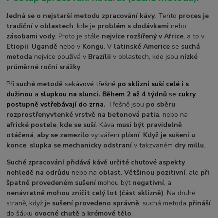
Jedná se o nejstarší metodu zpracování kávy
. Tento
proces je
tradiční v oblastech
, kde je
problém s dodávkami
nebo
zásobami vody
. Proto je stále
nejvíce rozšířený v Africe
, a to v
Etiopii
,
Ugandě
nebo v
Kongu
. V
latinské Americe
se
suchá
metoda
nejvíce používá v
Brazílii
v oblastech, kde jsou
nízké
průměrné roční srážky
.
Při
suché metodě
se
kávové třešně
po sklizni suší celé i s
dužinou
a
slupkou na slunci. Během 2 až 4 týdnů
se
cukry
postupně vstřebávají do zrna
.
Třešně jsou
po sběru
rozprostřeny
v
tenké vrstvě na betonová patia
, nebo na
africké postele
,
kde se suší
. Káva
musí být pravidelně
otáčená
,
aby se zamezilo
vytváření
plísní
.
Když je sušení u
konce
,
slupka se mechanicky odstraní
v takzvaném
dry millu
.
Suché zpracování přidává kávě určité chuťové aspekty
nehledě na odrůdu
nebo na
oblast
.
Většinou pozitivní
, ale
při
špatně provedeném sušení
mohou být
negativní
, a
nenávratně mohou zníčit celý lot (část sklizně)
. Na druhé
straně, když je
sušení provedeno správně
, suchá metoda
přináší
do šálku
ovocné chutě
a
krémové tělo
.