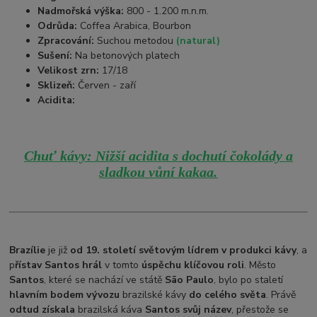
Nadmořská výška:
800 - 1.200 m.n.m.
Odrůda:
Coffea Arabica, Bourbon
Zpracování:
Suchou metodou
(natural)
Sušení:
Na betonových platech
Velikost zrn:
17/18
Sklizeň:
Červen - zaří
Acidita:
Chuť kávy: Nižší acidita s dochutí čokolády a
sladkou vůní kakaa.
Brazílie
je již
od 19. století světovým lídrem v produkci kávy
, a
p
řístav Santos hrál
v tomto
úspěchu klíčovou roli
. Město
Santos
, které se nachází ve státě
São Paulo
, bylo po staletí
hlavním bodem vývozu
brazilské kávy
do celého světa
. Právě
odtud získala
brazilská káva
Santos svůj název
, přestože se