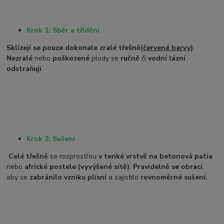
Krok 1: Sběr a třídění
Sklízejí se pouze dokonale zralé třešně
(
červené barvy
)
.
Nezralé
nebo
poškozené
plody se
ručně
či
vodní lázní
odstraňují
.
Krok 2: Sušení
Celé třešně
se rozprostřou
v tenké vrstvě na betonová patia
nebo
africké postele (vyvýšené sítě)
.
Pravidelně se obrací
,
aby se
zabránilo vzniku plísní
a zajistilo
rovnoměrné sušení.