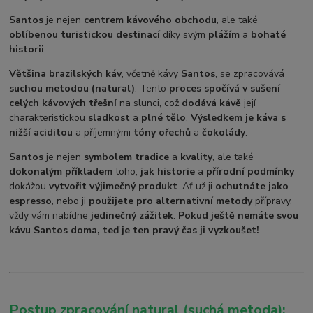
Santos
je nejen
centrem kávového obchodu
, ale také
oblíbenou turistickou destinací
díky svým
plážím
a
bohaté
historii
.
Většina brazilských káv
, včetně kávy
Santos
, se zpracovává
suchou metodou (natural)
. Tento
proces spočívá v sušení
celých kávových třešní
na slunci, což
dodává kávě
její
charakteristickou
sladkost
a
plné tělo
.
Výsledkem je káva s
nižší aciditou
a příjemnými
tóny ořechů
a
čokolády
.
Santos
je nejen
symbolem tradice
a
kvality
, ale také
dokonalým příkladem
toho,
jak historie
a
přírodní podmínky
dokážou
vytvořit výjimečný produkt
. Ať už ji
ochutnáte jako
espresso
, nebo ji
použijete pro alternativní metody
přípravy,
vždy vám nabídne
jedinečný zážitek
.
Pokud ještě nemáte svou
kávu Santos doma, teď je ten pravý čas ji vyzkoušet!
Postup zpracování natural (suchá metoda):