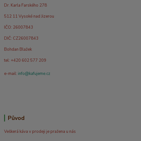
Dr. Karla Farského 278
512 11 Vysoké nad Jizerou
IČO: 26007843
DIČ: CZ26007843
Bohdan Blažek
tel: +420 602 577 209
e-mail:
info@kafujeme.cz
Původ
Veškerá káva v prodeji je pražena u nás