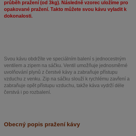
průběh pražení (od 3kg). Následně vzorec uložíme pro
opakované pražení. Takto můžete svou kávu vyladit k
dokonalosti.
Svou
kávu obdržíte ve speciálním balení s jednocestným
ventilem a zipem na sáčku. Ventil
umožňuje j
ednosměrné
uvolňování plynů z čerstvé kávy a zabraňuje přístupu
vzduchu z venku. Zip na sáčku slouží k rychlému zavření a
zabraňuje opět přístupu vzduchu, takže káva vydrží déle
čerstvá i po rozbalení.
Obecný popis pražení kávy