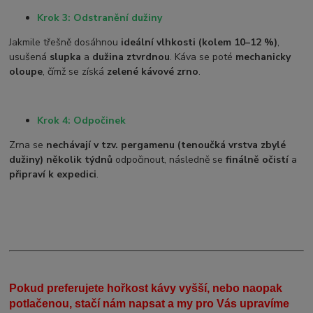
Krok 3: Odstranění dužiny
Jakmile třešně dosáhnou
ideální vlhkosti (kolem 10–12 %)
,
usušená
slupka
a
dužina ztvrdnou
. Káva se poté
mechanicky
oloupe
, čímž se získá
zelené kávové zrno
.
Krok 4: Odpočinek
Zrna se
nechávají v tzv. pergamenu (tenoučká vrstva zbylé
dužiny)
několik týdnů
odpočinout, následně se
finálně očistí
a
připraví k expedici
.
Pokud preferujete hořkost kávy vyšší, nebo naopak
potlačenou, stačí nám napsat a my pro Vás upravíme