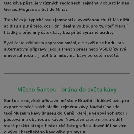
tato káva
pěstuje v různých regionech
, zejména v oblasti
Minas
Gerais
,
Mogiana
a
Sul de Minas
.
Tato káva je
typická
svou
jemností
a
vyváženou chutí
. Má
nižší
aciditu
a
plné tělo
, což ji činí i
deální volbou
pro ty
, kteří hledají
hladký
a
příjemný šálek
kávy
bez příliš výrazné acidity
.
Bývá často základem
espresso směsí
, ale
skvěle se hodí
i pro
alternativní přípravy
, jako je
french press
nebo
V60
.
Díky své
univerzálnosti
si ji
oblíbili milovníci kávy po celém světě
.
Město Santos - brána do světa kávy
Santos
je
největší přístavní město v Brazílii
a
klíčový uzel pro
export
zemědělských plodin,
zejména kávy
.
Nachází se
zde
také
Muzeum kávy (Museu do Café)
, které je
věnováno
historii
pěstování
a
obchodu s kávou
.
Návštěvníci
zde mohou
vidět
staré pražicí stroje
,
historické fotografie
a
dozvědět se více
o vývoji brazilského kávového průmyslu
.