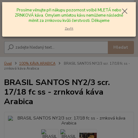
0
ks
+420 602 577 209
za
0,00 Kč
Prosíme věnujte při nákupu pozornost volbě MLETÁ nebo
ZRNKOVÁ káva. Omylem umletou kávu nemůžeme následně
měnit za zrnkovou kvůli čerstvosti. Děkujeme
Menu
Zavřít
Hledat
Úvod
100% KÁVA ARABICA
BRASIL SANTOS NY2/3 scr. 17/18 fc ss -
zrnková káva Arabica
BRASIL SANTOS NY2/3 scr.
17/18 fc ss - zrnková káva
Arabica