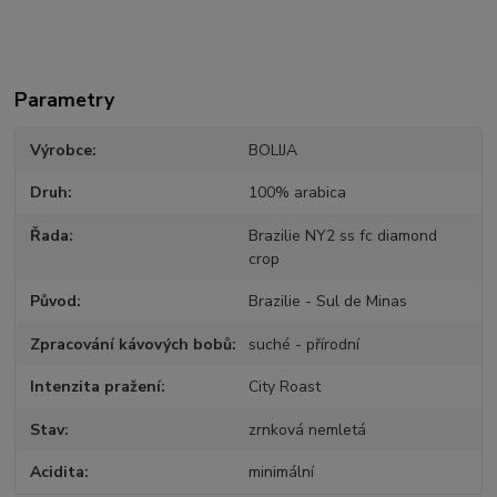
Parametry
Výrobce
BOLIJA
Druh
100% arabica
Řada
Brazilie NY2 ss fc diamond
crop
Původ
Brazilie - Sul de Minas
Zpracování kávových bobů
suché - přírodní
Intenzita pražení
City Roast
Stav
zrnková nemletá
Acidita
minimální