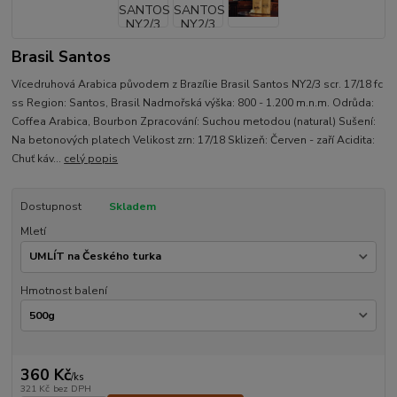
Brasil Santos
Vícedruhová Arabica původem z Brazílie Brasil Santos NY2/3 scr. 17/18 fc
ss Region: Santos, Brasil Nadmořská výška: 800 - 1.200 m.n.m. Odrůda:
Coffea Arabica, Bourbon Zpracování: Suchou metodou (natural) Sušení:
Na betonových platech Velikost zrn: 17/18 Sklizeň: Červen - zaří Acidita:
Chuť káv...
celý popis
Dostupnost
Skladem
Mletí
Hmotnost balení
360 Kč
/
ks
321 Kč
bez DPH