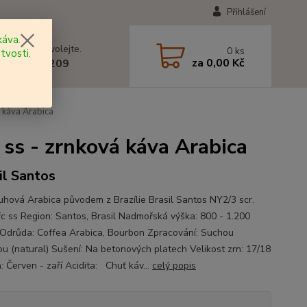
Přihlášení
áva.
 si rady? Zavolejte.
0
ks
tvosti.
za
0,00 Kč
 602 577 209
 káva Arabica
ss - zrnková káva Arabica
il Santos
uhová Arabica původem z Brazílie Brasil Santos NY2/3 scr.
fc ss Region: Santos, Brasil Nadmořská výška: 800 - 1.200
 Odrůda: Coffea Arabica, Bourbon Zpracování: Suchou
u (natural) Sušení: Na betonových platech Velikost zrn: 17/18
: Červen - zaří Acidita: Chuť káv...
celý popis