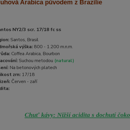
ruhová Arabica
původem z Brazílie
antos NY2/3 scr. 17/18 fc ss
ion:
Santos, Brasil
dmořská výška:
800 - 1.200 m.n.m.
růda:
Coffea Arabica, Bourbon
acování:
Suchou metodou
(natural)
ení:
Na betonových platech
ikost zrn:
17/18
izeň:
Červen - zaří
dita:
Chuť kávy: Nižší acidita s dochutí čok