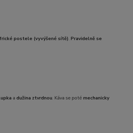
frické postele (vyvýšené sítě)
.
Pravidelně se
lupka
a
dužina ztvrdnou
. Káva se poté
mechanicky