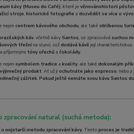
eum kávy (Museu do Café)
, které je
věnováno
historii pěsto
žicí stroje
,
historické fotografie
a
dozvědět se více o vývo
e nejen
centrem kávového obchodu
, ale také
oblíbenou turi
brazilských káv
, včetně kávy
Santos
, se zpracovává
suchou m
ávových třešní
na slunci, což
dodává kávě
její charakteristickou
a příjemnými
tóny ořechů
a
čokolády
.
e nejen
symbolem tradice
a
kvality
, ale také
dokonalým pří
 výjimečný produkt
. Ať už ji
ochutnáte jako espresso
, nebo ji
edinečný zážitek
.
Pokud ještě nemáte svou kávu Santos doma
 zpracování natural (suchá metoda):
 o nejstarší metodu zpracování kávy
. Tento
proces je tradi