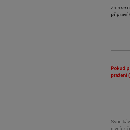
Zrna se
n
připraví 
Pokud pr
pražení 
Svou
káv
plynů z č