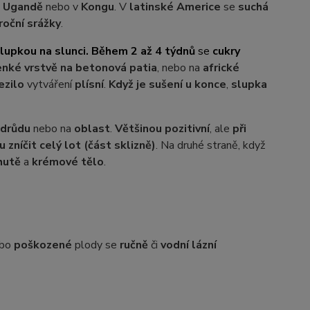
,
Ugandě
nebo v
Kongu
. V
latinské Americe
se
suchá
roční srážky
.
lupkou na slunci. Během 2 až 4 týdnů
se
cukry
enké vrstvě na betonová patia
, nebo na
africké
ezilo
vytváření
plísní
.
Když je sušení u konce
,
slupka
odrůdu
nebo na
oblast
.
Většinou pozitivní
, ale
při
zníčit celý lot (část sklizně)
. Na druhé straně, když
hutě
a
krémové tělo
.
bo
poškozené
plody se
ručně
či
vodní lázní