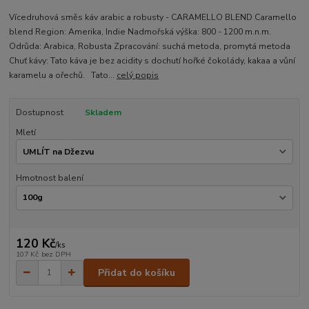
Vícedruhová směs káv arabic a robusty - CARAMELLO BLEND Caramello
blend Region: Amerika, Indie Nadmořská výška: 800 - 1200 m.n.m.
Odrůda: Arabica, Robusta Zpracování: suchá metoda, promytá metoda
Chuť kávy: Tato káva je bez acidity s dochutí hořké čokolády, kakaa a vůní
karamelu a ořechů. Tato...
celý popis
Dostupnost
Skladem
Mletí
Hmotnost balení
120 Kč
/
ks
107 Kč
bez DPH
Přidat do košíku