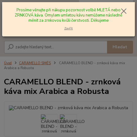
0
ks
+420 602 577 209
za
0,00 Kč
Prosíme věnujte při nákupu pozornost volbě MLETÁ nebo
ZRNKOVÁ káva. Omylem umletou kávu nemůžeme následně
měnit za zrnkovou kvůli čerstvosti. Děkujeme
Menu
Zavřít
Hledat
Úvod
CARAMELLO SMĚS
CARAMELLO BLEND - zrnková káva mix
Arabica a Robusta
CARAMELLO BLEND - zrnková
káva mix Arabica a Robusta