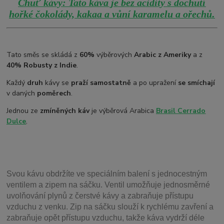
Chuť kávy: Tato káva je bez acidity s dochutí
.
hořké čokolády, kakaa a vůní karamelu a ořechů
Tato směs se skládá z
60%
výběrových
Arabic z Ameriky
a z
40% Robusty z Indie
.
Každý
druh
kávy se
praží samostatně
a po upražení
se smíchají
v daných
poměrech
.
Jednou ze
zmíněných káv
je výběrová Arabica
Brasil
Cerrado
Dulce
.
Svou
kávu obdržíte ve speciálním balení s jednocestným
ventilem a zipem na sáčku. Ventil
umožňuje j
ednosměrné
uvolňování plynů z čerstvé kávy a zabraňuje přístupu
vzduchu z venku. Zip na sáčku slouží k rychlému zavření a
zabraňuje opět přístupu vzduchu, takže káva vydrží déle