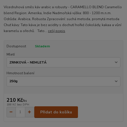
Vícedruhová směs káv arabic a robusty - CARAMELLO BLEND Caramello
blend Region: Amerika, Indie Nadmořská výška: 800 - 1200 m.n.m.
Odrůda: Arabica, Robusta Zpracování: suchá metoda, promytá metoda
Chuť kávy: Tato káva je bez acidity s dochutí hořké čokolády, kakaa a vůní
karamelu a ořechů. Tato...
celý popis
Dostupnost
Skladem
Mletí
Hmotnost balení
210 Kč
/
ks
188 Kč
bez DPH
Přidat do košíku