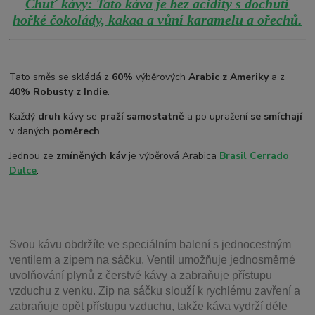
Chuť kávy: Tato káva je bez acidity s dochutí
.
hořké čokolády, kakaa a vůní karamelu a ořechů
Tato směs se skládá z
60%
výběrových
Arabic z Ameriky
a z
40% Robusty z Indie
.
Každý
druh
kávy se
praží samostatně
a po upražení
se smíchají
v daných
poměrech
.
Jednou ze
zmíněných káv
je výběrová Arabica
Brasil
Cerrado
Dulce
.
Svou
kávu obdržíte ve speciálním balení s jednocestným
ventilem a zipem na sáčku. Ventil
umožňuje j
ednosměrné
uvolňování plynů z čerstvé kávy a zabraňuje přístupu
vzduchu z venku. Zip na sáčku slouží k rychlému zavření a
zabraňuje opět přístupu vzduchu, takže káva vydrží déle