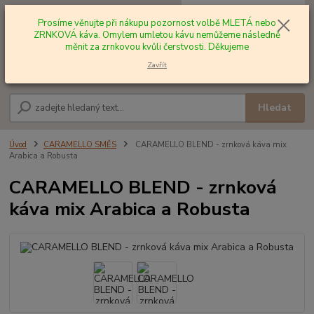
0
ks
+420 602 577 209
za
0,00 Kč
Prosíme věnujte při nákupu pozornost volbě MLETÁ nebo
ZRNKOVÁ káva. Omylem umletou kávu nemůžeme následně
měnit za zrnkovou kvůli čerstvosti. Děkujeme
Menu
Zavřít
Hledat
Úvod
CARAMELLO SMĚS
CARAMELLO BLEND - zrnková káva mix
Arabica a Robusta
CARAMELLO BLEND - zrnková
káva mix Arabica a Robusta