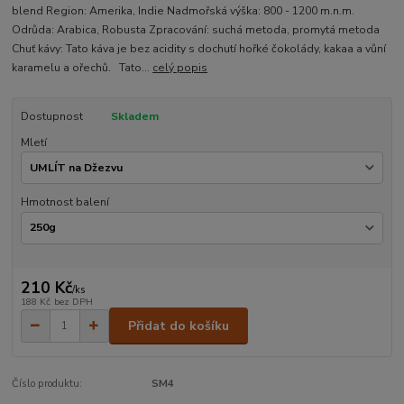
blend Region: Amerika, Indie Nadmořská výška: 800 - 1200 m.n.m.
Odrůda: Arabica, Robusta Zpracování: suchá metoda, promytá metoda
Chuť kávy: Tato káva je bez acidity s dochutí hořké čokolády, kakaa a vůní
karamelu a ořechů. Tato...
celý popis
Dostupnost
Skladem
Mletí
Hmotnost balení
210 Kč
/
ks
188 Kč
bez DPH
Přidat do košíku
Číslo produktu:
SM4