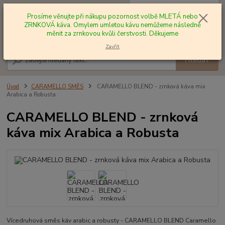
0
ks
+420 602 577 209
za
0,00 Kč
Prosíme věnujte při nákupu pozornost volbě MLETÁ nebo
ZRNKOVÁ káva. Omylem umletou kávu nemůžeme následně
měnit za zrnkovou kvůli čerstvosti. Děkujeme
Menu
Zavřít
Hledat
Úvod
CARAMELLO SMĚS
CARAMELLO BLEND - zrnková káva mix
Arabica a Robusta
CARAMELLO BLEND - zrnková
káva mix Arabica a Robusta
Vícedruhová směs káv arabic a robusty - CARAMELLO BLEND Caramello