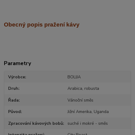
Obecný popis pražení kávy
Parametry
Výrobce
BOLIJA
Druh
Arabica, robusta
Řada
Vánoční směs
Původ
Jižní Amerika, Uganda
Zpracování kávových bobů
suché i mokré - směs
Intenzita pražení
City Roast