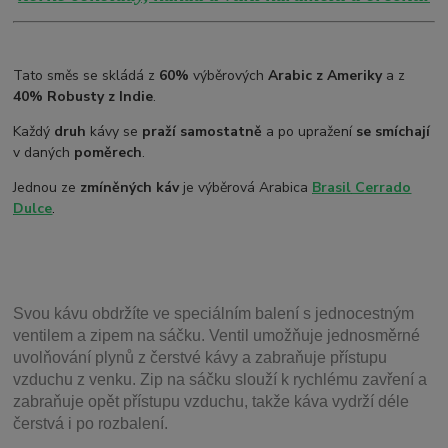
Tato směs se skládá z
60%
výběrových
Arabic z Ameriky
a z
40% Robusty z Indie
.
Každý
druh
kávy se
praží samostatně
a po upražení
se smíchají
v daných
poměrech
.
Jednou ze
zmíněných káv
je výběrová Arabica
Brasil
Cerrado
Dulce
.
Svou
kávu obdržíte ve speciálním balení s jednocestným
ventilem a zipem na sáčku. Ventil
umožňuje j
ednosměrné
uvolňování plynů z čerstvé kávy a zabraňuje přístupu
vzduchu z venku. Zip na sáčku slouží k rychlému zavření a
zabraňuje opět přístupu vzduchu, takže káva vydrží déle
čerstvá i po rozbalení.