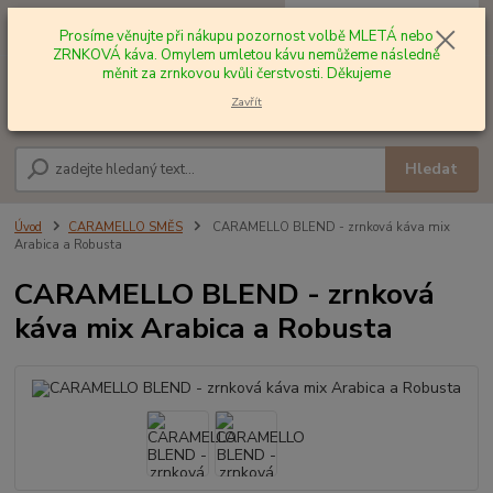
0
ks
+420 602 577 209
za
0,00 Kč
Prosíme věnujte při nákupu pozornost volbě MLETÁ nebo
ZRNKOVÁ káva. Omylem umletou kávu nemůžeme následně
měnit za zrnkovou kvůli čerstvosti. Děkujeme
Menu
Zavřít
Hledat
Úvod
CARAMELLO SMĚS
CARAMELLO BLEND - zrnková káva mix
Arabica a Robusta
CARAMELLO BLEND - zrnková
káva mix Arabica a Robusta