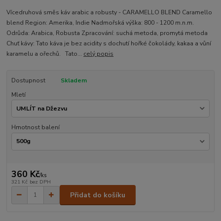
Vícedruhová směs káv arabic a robusty - CARAMELLO BLEND Caramello
blend Region: Amerika, Indie Nadmořská výška: 800 - 1200 m.n.m.
Odrůda: Arabica, Robusta Zpracování: suchá metoda, promytá metoda
Chuť kávy: Tato káva je bez acidity s dochutí hořké čokolády, kakaa a vůní
karamelu a ořechů. Tato...
celý popis
Dostupnost
Skladem
Mletí
Hmotnost balení
360 Kč
/
ks
321 Kč
bez DPH
Přidat do košíku