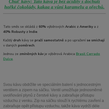
Chuť kávy: Tato káva je bez acidity s dochutí
.
hořké čokolády, kakaa a vůní karamelu a ořechů
Tato směs se skládá z
60%
výběrových
Arabic z Ameriky
a z
40% Robusty z Indie
.
Každý
druh
kávy se
praží samostatně
a po upražení
se smíchají
v daných
poměrech
.
Jednou ze
zmíněných káv
je výběrová Arabica
Brasil
Cerrado
Dulce
.
Svou
kávu obdržíte ve speciálním balení s jednocestným
ventilem a zipem na sáčku. Ventil
umožňuje j
ednosměrné
uvolňování plynů z čerstvé kávy a zabraňuje přístupu
vzduchu z venku. Zip na sáčku slouží k rychlému zavření a
zabraňuje opět přístupu vzduchu, takže káva vydrží déle