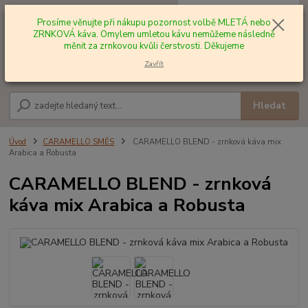
0
ks
+420 602 577 209
za
0,00 Kč
Prosíme věnujte při nákupu pozornost volbě MLETÁ nebo
ZRNKOVÁ káva. Omylem umletou kávu nemůžeme následně
měnit za zrnkovou kvůli čerstvosti. Děkujeme
Menu
Zavřít
Hledat
Úvod
CARAMELLO SMĚS
CARAMELLO BLEND - zrnková káva mix
Arabica a Robusta
CARAMELLO BLEND - zrnková
káva mix Arabica a Robusta