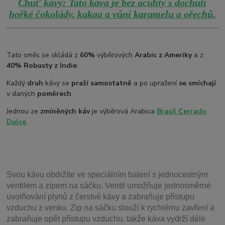
Chuť kávy: Tato káva je bez acidity s dochutí
.
hořké čokolády, kakaa a vůní karamelu a ořechů
Tato směs se skládá z
60%
výběrových
Arabic z Ameriky
a z
40% Robusty z Indie
.
Každý
druh
kávy se
praží samostatně
a po upražení
se smíchají
v daných
poměrech
.
Jednou ze
zmíněných káv
je výběrová Arabica
Brasil
Cerrado
Dulce
.
Svou
kávu obdržíte ve speciálním balení s jednocestným
ventilem a zipem na sáčku. Ventil
umožňuje j
ednosměrné
uvolňování plynů z čerstvé kávy a zabraňuje přístupu
vzduchu z venku. Zip na sáčku slouží k rychlému zavření a
zabraňuje opět přístupu vzduchu, takže káva vydrží déle