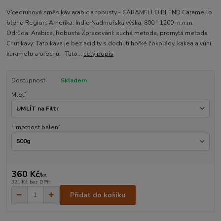
Vícedruhová směs káv arabic a robusty - CARAMELLO BLEND Caramello
blend Region: Amerika, Indie Nadmořská výška: 800 - 1200 m.n.m.
Odrůda: Arabica, Robusta Zpracování: suchá metoda, promytá metoda
Chuť kávy: Tato káva je bez acidity s dochutí hořké čokolády, kakaa a vůní
karamelu a ořechů. Tato...
celý popis
Dostupnost
Skladem
Mletí
Hmotnost balení
360 Kč
/
ks
321 Kč
bez DPH
Přidat do košíku