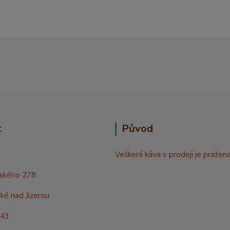
t
Původ
Veškerá káva v prodeji je pražen
rského 278
ké nad Jizerou
843