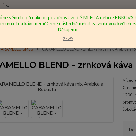
mínky
síme věnujte při nákupu pozornost volbě MLETÁ nebo ZRNKOVÁ k
Nevíte
 umletou kávu nemůžeme následně měnit za zrnkovou kvůli čers
Hledat
+420
Děkujeme
Zavřít
CARAMELLO SMĚS
CARAMELLO BLEND - zrnková káva mix Arabica a R
MELLO BLEND - zrnková káva m
Vícedr
Carame
1200 m
promyt
čokolá
Dos