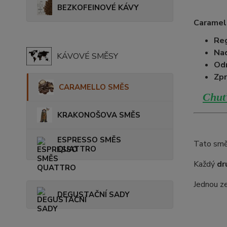
BEZKOFEINOVÉ KÁVY
Caramel
Reg
Na
KÁVOVÉ SMĚSY
Od
Zpr
CARAMELLO SMĚS
Chuť 
KRAKONOŠOVA SMĚS
ESPRESSO SMĚS
Tato smě
QUATTRO
Každý
dr
Jednou z
DEGUSTAČNÍ SADY