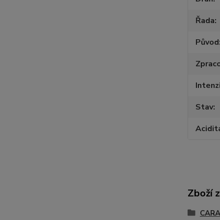
Řada
Původ
Zpraco
Intenz
Stav
Acidit
Zboží 
CARA