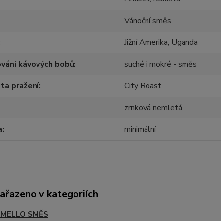
Vánoční směs
Jižní Amerika, Uganda
vání kávových bobů
suché i mokré - směs
ita pražení
City Roast
zrnková nemletá
a
minimální
zařazeno v kategoriích
MELLO SMĚS