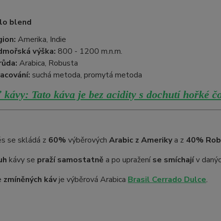
lo blend
ion:
Amerika, Indie
dmořská výška:
800 - 1200 m.n.m.
růda:
Arabica, Robusta
acování:
suchá metoda, promytá metoda
kávy: Tato káva je bez acidity s dochutí hořké 
s se skládá z
60%
výběrových
Arabic z Ameriky
a z
40% Robu
uh
kávy se
praží samostatně
a po upražení
se smíchají
v daný
e
zmíněných káv
je výběrová Arabica
Brasil
Cerrado Dulce
.