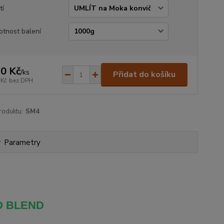
tí
tnost balení
0 Kč
/
ks
Přidat do košíku
 Kč
bez DPH
roduktu:
SM4
Parametry
 BLEND