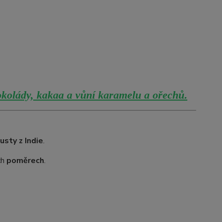
čokolády, kakaa a vůní karamelu a ořechů
.
sty z Indie
.
ch
poměrech
.