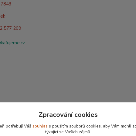
07843
žek
02 577 209
@kafujeme.cz
Zpracování cookies
eři potřebují Váš
souhlas
s použitím souborů cookies, aby Vám mohli z
týkající se Vašich zájmů.