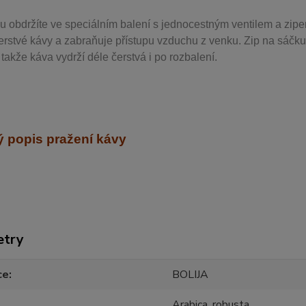
u obdržíte ve speciálním balení s jednocestným ventilem a zipe
erstvé kávy a zabraňuje přístupu vzduchu z venku. Zip na sáčku
takže káva vydrží déle čerstvá i po rozbalení.
 popis pražení kávy
etry
ce
BOLIJA
Arabica, robusta