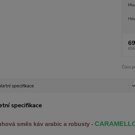
Mle
Hmo
69
616
Číslo p
etní specifikace
tní specifikace
CARAMELLO
uhová směs káv arabic
a robusty -