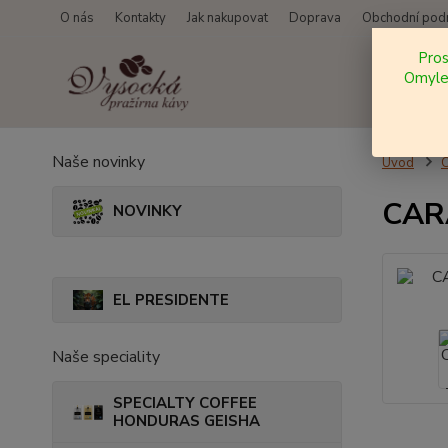
O nás
Kontakty
Jak nakupovat
Doprava
Obchodní pod
Pro
Omylem
Naše novinky
Úvod
CARA
NOVINKY
EL PRESIDENTE
Naše speciality
SPECIALTY COFFEE
HONDURAS GEISHA