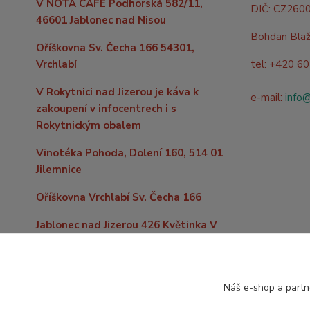
V NOTA CAFE Podhorská 582/11,
DIČ: CZ260
46601 Jablonec nad Nisou
Bohdan Bla
Oříškovna Sv. Čecha 166 54301,
Vrchlabí
tel: +420 6
V Rokytnici nad Jizerou je káva k
e-mail:
info
zakoupení v infocentrech i s
Rokytnickým obalem
Vinotéka Pohoda, Dolení 160, 514 01
Jilemnice
Oříškovna Vrchlabí Sv. Čecha 166
Jablonec nad Jizerou 426 Květinka V
kopečku
Do vzdálenějších míst po celé
republice levně zašleme již od 59,- Kč
Náš e-shop a partn
nebo zdarma nad 2000,- Kč nákupu.