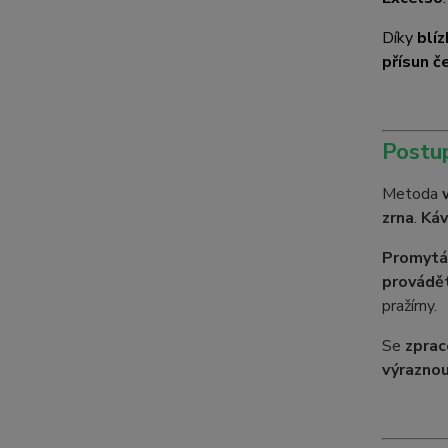
Díky
blíz
přísun č
Postu
Metoda
zrna
.
Káv
Promytá 
provádět
pražírny.
Se
zpra
výraznou