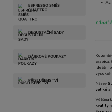
Aci
ESPRESSO SMĚS
QUATTRO
Chuť k
DEGUSTAČNÍ SADY
Kolumbi
DÁRKOVÉ POUKAZY
arabica
,
Ideální 
vysokoh
PŘÍSLUŠENSTVÍ
Název
Su
veliké a
Většina 
kvality n
Excelso