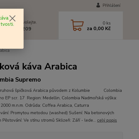
Přihlášení
áva.
 si rady? Zavolejte.
0
ks
tvosti.
za
0,00 Kč
 602 577 209
abica
ková káva Arabica
mbia Supremo
druhová špičková Arabica původem z Kolumbie Colombia
o EP scr. 17 Region: Medellin, Colombia Nadmořská výška:
 2000 m.n.m. Odrůda: Coffea Arabica, Caturra
vání: Promytou metodou (washed) Sušení: Na betonových
 Pěstování: Ve stínu stromů Sklizeň: Září - lede...
celý popis