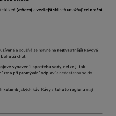
í
sklizeň
(
mitaca
)
a
vedlejší
sklizeň umožňují
celoroční
oužívaná
a používá se hlavně na
nejkvalitnější kávová
i bohatší chuť
.
rojové vybavení
i
spotřebu vody
,
nelze ji tak
í zrna při promývání odplaví
a nedostanou se do
ch
kolumbijských káv
.
Kávy z tohoto regionu
mají