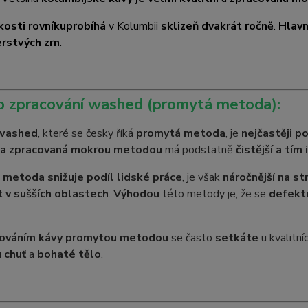
kosti rovníku
probíhá
v Kolumbii
sklizeň dvakrát ročně
.
Hlavn
erstvých zrn
.
p zpracování washed (promytá metoda):
washed
, které se česky říká
promytá metoda
, je
nejčastěji p
a zpracovaná mokrou metodou
má podstatně
čistější a tím 
metoda snižuje podíl lidské práce
, je však
náročnější na st
 v sušších oblastech
.
Výhodou
této metody je, že se
defektn
cováním kávy promytou metodou
se často
setkáte
u kvalitní
 chuť
a
bohaté tělo
.