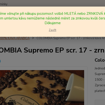
mínky
síme věnujte při nákupu pozornost volbě MLETÁ nebo ZRNKOVÁ k
Nevíte
 umletou kávu nemůžeme následně měnit za zrnkovou kvůli čers
Hledat
+420
Děkujeme
Zavřít
100% KÁVA ARABICA
COLOMBIA Supremo EP scr. 17 - zrnková káva Ar
MBIA Supremo EP scr. 17 - zrn
Colo
Jedno
Suprem
1500 -
Zpraco
platech