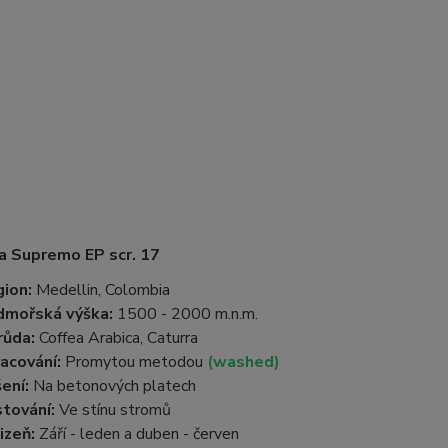
a Supremo EP scr. 17
ion:
Medellin, Colombia
dmořská výška:
1500 - 2000 m.n.m.
růda:
Coffea Arabica, Caturra
acování:
Promytou metodou
(washed)
ení:
Na betonových platech
tování:
Ve stínu stromů
izeň:
Září - leden a duben - červen