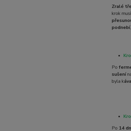
Zralé tř
krok mus
přesuno
podnebí
Kro
Po
ferm
sušení
n
byla k
áv
Kro
Po
14 d