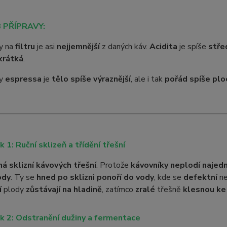
 PŘÍPRAVY:
vy na
filtru
je asi
nejjemnější
z daných káv.
Acidita
je spíše
stře
krátká
.
vy
espressa
je
tělo spíše výraznější
, ale i tak
pořád spíše plo
k 1: Ruční sklizeň a třídění třešní
ná sklizní kávových třešní
. Protože
kávovníky neplodí najed
ody
. Ty se
hned po sklizni ponoří do vody
, kde se
defektní
n
í
plody
zůstávají na hladině
, zatímco
zralé
třešně
klesnou ke
k 2: Odstranění dužiny a fermentace