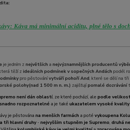
dita:
ávy: Káva má minimální aciditu, plné tělo s doch
e
je jedním z
největších
a
nejvýznamnějších producentů výbě
 která těží z
ideálních podmínek v sopečných Andách
podél ro
podmínky
pro pěstování
vytváří pohoří And
, které se dělí na t
orské polohy
(nad 1 500 m n. m.)
zajišťují
pomalé dozrávání
t
premo není dán oblastí
, ze které pochází, ale
podle velikost
 snadno rozpoznatelné
a je také
ukazatelem vysoké kvality
kávy je pěstována
na menších farmách
a poté
vykoupena Kolu
a tři hlavní druhy
-
nejvyšším stupněm je Supremo
,
druhá ne
. Většina
kolumbijské kávy je velmi kvalitní
a
zpracována m