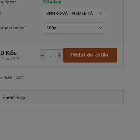
tupnost
Skladem
tí
tnost balení
0 Kč
/
ks
Přidat do košíku
 Kč
bez DPH
roduktu:
AC1
Parametry