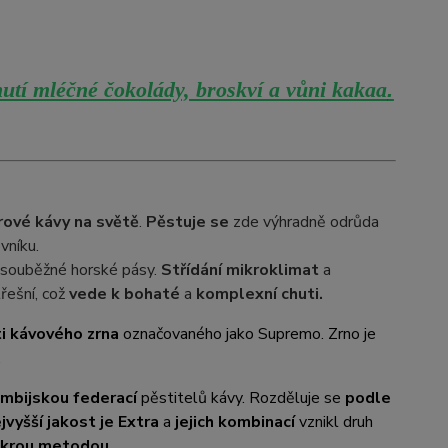
utí mléčné čokolády, broskví a vůni kakaa
.
rové kávy na světě
.
Pěstuje se
zde výhradně odrůda
vníku.
ři souběžné horské pásy.
Střídání mikroklimat
a
řešní, což
vede k bohaté
a
komplexní chuti.
i kávového zrna
označovaného jako Supremo. Zrno je
.
mbijskou federací
pěstitelů kávy. Rozděluje se
podle
jvyšší jakost je Extra
a
jejich kombinací
vznikl druh
okrou metodou
.