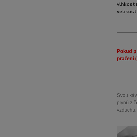
vlhkost
velikost
Pokud pr
pražení 
Svou
káv
plynů z č
vzduchu, 