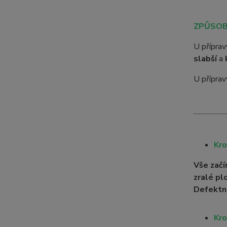
ZPŮSOB
U přípra
slabší
a
U přípra
Kro
Vše začí
zralé pl
Defektn
Kro