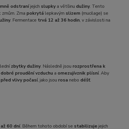
emně odstraní
jejich
slupky
a většinu
dužiny
. Tento
 zrnům. Zrna
pokrytá
lepkavým
slizem
(mucilage) se
užiny
. Fermentace
trvá 12 až 36 hodin
, v závislosti na
slední
zbytky dužiny
. Následně jsou
rozprostřena k
í
dobré proudění vzduchu
a
omezují
vznik plísní
. Aby
 před vlivy počasí
, jako jsou
rosa
nebo
déšť
.
 až 60 dní
. Během tohoto období se
stabilizuje
jejich