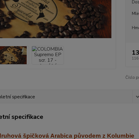
Dos
Mle
Hmo
13
116
Číslo p
etní specifikace
tní specifikace
ruhová špičková Arabica
původem z Kolumbie