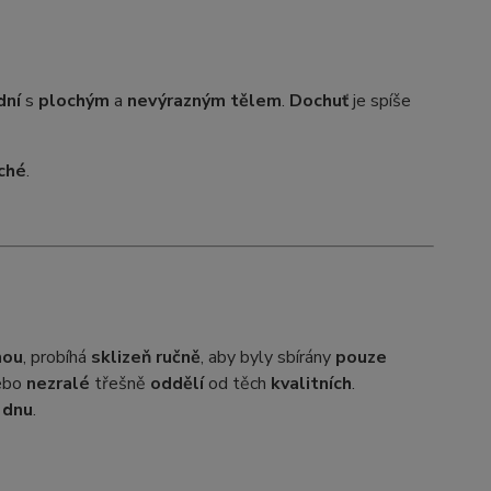
dní
s
plochým
a
nevýrazným tělem
.
Dochuť
je spíše
ché
.
nou
, probíhá
sklizeň ručně
, aby byly sbírány
pouze
ebo
nezralé
třešně
oddělí
od těch
kvalitních
.
 dnu
.