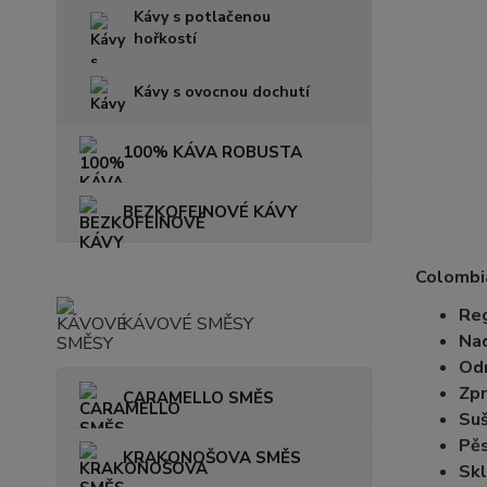
Kávy s potlačenou
hořkostí
Kávy s ovocnou dochutí
100% KÁVA ROBUSTA
BEZKOFEINOVÉ KÁVY
Colombi
Reg
KÁVOVÉ SMĚSY
Na
Od
Zpr
CARAMELLO SMĚS
Suš
Pěs
KRAKONOŠOVA SMĚS
Skl