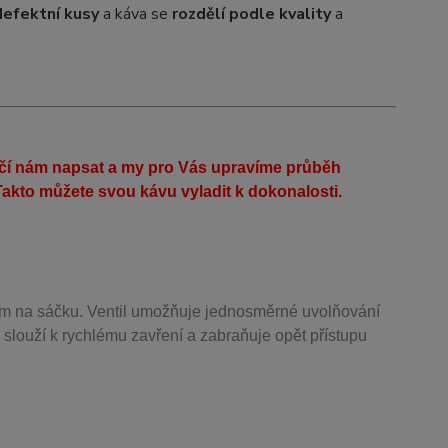
defektní kusy
a káva se
rozdělí podle kvality
a
ačí nám napsat a my pro Vás upravíme průběh
akto můžete svou kávu vyladit k dokonalosti.
m na sáčku. Ventil
umožňuje j
ednosměrné uvolňování
 slouží k rychlému zavření a zabraňuje opět přístupu