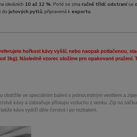
na ideálních
10 až 12 %
. Poté se zrna
ručně třídí
,
odstraní
se
i
do
jutových pytlů
, připravená k
exportu
.
eferujete hořkost kávy vyšší, nebo naopak potlačenou, st
(od 3kg). Následně vzorec uložíme pro opakované pražení. T
u obdržíte ve speciálním balení s jednocestným ventilem a zipe
erstvé kávy a zabraňuje přístupu vzduchu z venku. Zip na sáčku
takže káva vydrží déle čerstvá i po rozbalení.