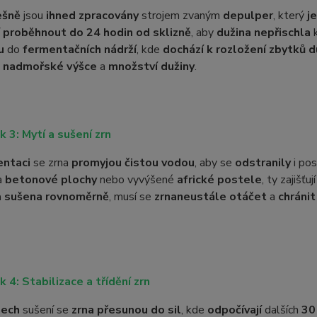
ešně
jsou
ihned zpracovány
strojem zvaným
depulper
, který
j
í
proběhnout do 24 hodin od sklizně
, aby
dužina nepřischla
k
u
do
fermentačních nádrží
, kde
dochází k rozložení zbytků d
,
nadmořské výšce
a
množství dužiny
.
k 3: Mytí a sušení zrn
entaci
se zrna
promyjou čistou vodou
, aby se
odstranily
i po
a
betonové plochy
nebo vyvýšené
africké postele
, ty zajišťuj
a sušena rovnoměrně
, musí se
zrna
neustále otáčet
a
chránit
k 4: Stabilizace a třídění zrn
nech
sušení se
zrna přesunou do sil
, kde
odpočívají
dalších
30