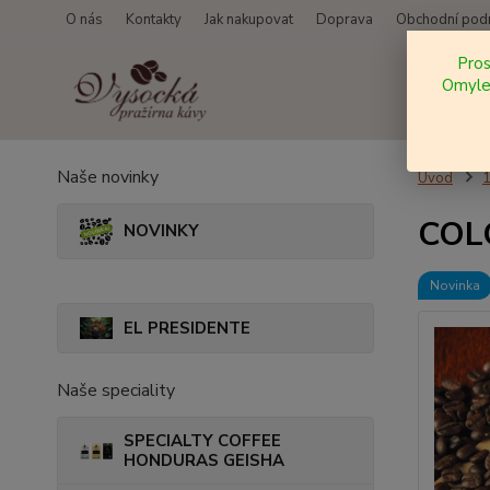
O nás
Kontakty
Jak nakupovat
Doprava
Obchodní pod
Pro
Omylem
Naše novinky
Úvod
COLO
NOVINKY
Novinka
EL PRESIDENTE
Naše speciality
SPECIALTY COFFEE
HONDURAS GEISHA