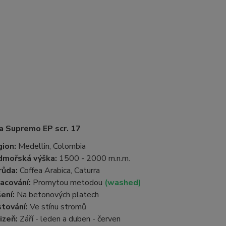
a Supremo EP scr. 17
ion:
Medellin, Colombia
dmořská výška:
1500 - 2000 m.n.m.
růda:
Coffea Arabica, Caturra
acování:
Promytou metodou
(washed)
ení:
Na betonových platech
tování:
Ve stínu stromů
izeň:
Září - leden a duben - červen