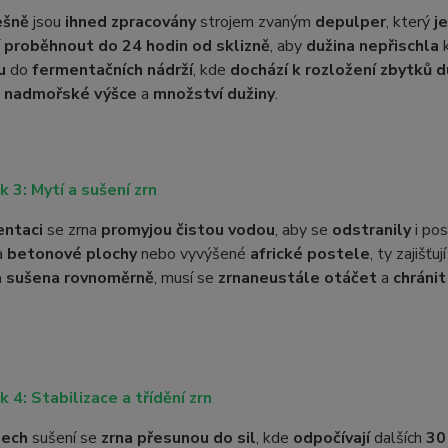
ešně
jsou
ihned zpracovány
strojem zvaným
depulper
, který
j
í
proběhnout do 24 hodin od sklizně
, aby
dužina nepřischla
k
u
do
fermentačních nádrží
, kde
dochází k rozložení zbytků d
,
nadmořské výšce
a
množství dužiny
.
k 3: Mytí a sušení zrn
entaci
se zrna
promyjou čistou vodou
, aby se
odstranily
i po
a
betonové plochy
nebo vyvýšené
africké postele
, ty zajišťuj
a sušena rovnoměrně
, musí se
zrna
neustále otáčet
a
chránit
k 4: Stabilizace a třídění zrn
nech
sušení se
zrna přesunou do sil
, kde
odpočívají
dalších
30