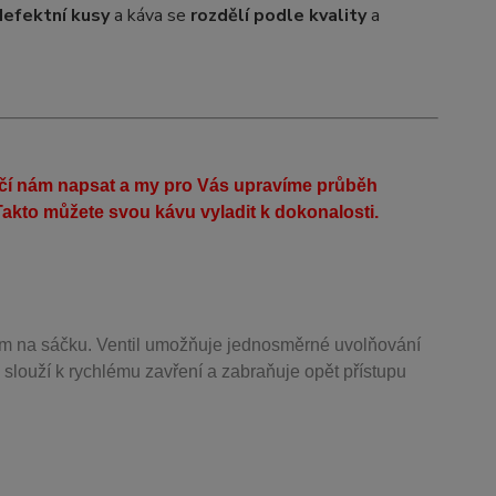
defektní kusy
a káva se
rozdělí podle kvality
a
ačí nám napsat a my pro Vás upravíme průběh
akto můžete svou kávu vyladit k dokonalosti.
m na sáčku. Ventil
umožňuje j
ednosměrné uvolňování
 slouží k rychlému zavření a zabraňuje opět přístupu