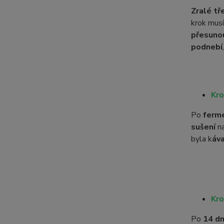
Zralé tř
krok mus
přesuno
podnebí
Kro
Po
ferm
sušení
n
byla k
áv
Kro
Po
14 d