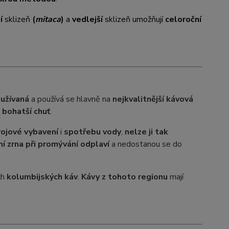
í
sklizeň
(
mitaca
)
a
vedlejší
sklizeň umožňují
celoroční
oužívaná
a používá se hlavně na
nejkvalitnější kávová
i bohatší chuť
.
rojové vybavení
i
spotřebu vody
,
nelze ji tak
í zrna při promývání odplaví
a nedostanou se do
ch
kolumbijských káv
.
Kávy z tohoto regionu
mají