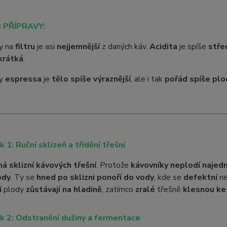
 PŘÍPRAVY:
vy na
filtru
je asi
nejjemnější
z daných káv.
Acidita
je spíše
stře
krátká
.
vy
espressa
je
tělo spíše výraznější
, ale i tak
pořád spíše plo
k 1: Ruční sklizeň a třídění třešní
ná sklizní kávových třešní
. Protože
kávovníky neplodí najed
ody
. Ty se
hned po sklizni ponoří do vody
, kde se
defektní
n
í
plody
zůstávají na hladině
, zatímco
zralé
třešně
klesnou ke
k 2: Odstranění dužiny a fermentace