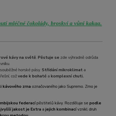
utí mléčné čokolády, broskví a vůni kakaa
.
rové kávy na světě
.
Pěstuje se
zde výhradně odrůda
vníku.
ři souběžné horské pásy.
Střídání mikroklimat
a
řešní, což
vede k bohaté
a
komplexní chuti.
i kávového zrna
označovaného jako Supremo. Zrno je
.
mbijskou federací
pěstitelů kávy. Rozděluje se
podle
jvyšší jakost je Extra
a
jejich kombinací
vznikl druh
okrou metodou
.