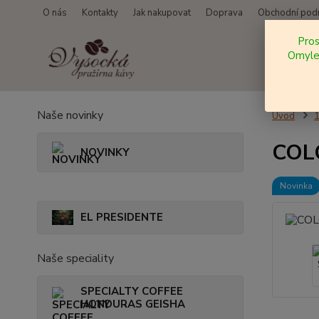
O nás
Kontakty
Jak nakupovat
Doprava
Obchodní pod
Pro
Omylem
Naše novinky
Úvod
COLO
NOVINKY
Novinka
EL PRESIDENTE
Naše speciality
SPECIALTY COFFEE
HONDURAS GEISHA