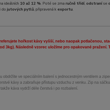
na ideálních
10 až 12 %
. Poté se zrna
ručně třídí
,
odstraní
se
i
do
jutových pytlů
, připravená k
exportu
.
eferujete hořkost kávy vyšší, nebo naopak potlačenou, st
(od 3kg). Následně vzorec uložíme pro opakované pražení. T
u obdržíte ve speciálním balení s jednocestným ventilem a zipe
erstvé kávy a zabraňuje přístupu vzduchu z venku. Zip na sáčku
takže káva vydrží déle čerstvá i po rozbalení.