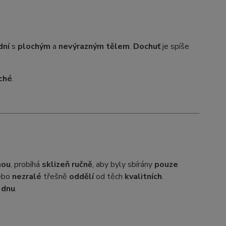
dní
s
plochým
a
nevýrazným tělem
.
Dochuť
je spíše
ché
.
nou
, probíhá
sklizeň ručně
, aby byly sbírány
pouze
ebo
nezralé
třešně
oddělí
od těch
kvalitních
.
 dnu
.