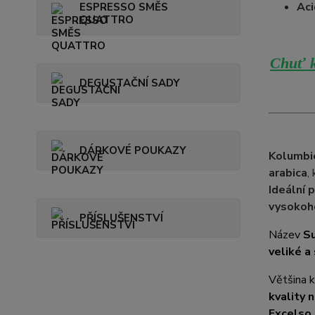
Aci
ESPRESSO SMĚS
QUATTRO
Chuť k
DEGUSTAČNÍ SADY
DÁRKOVÉ POUKAZY
Kolumbi
arabica
,
Ideální 
vysokoh
PŘÍSLUŠENSTVÍ
Název
Su
veliké a
Většina 
kvality n
Excelso