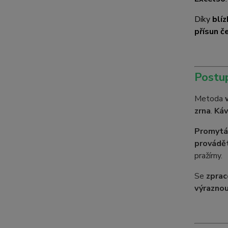
Díky
blíz
přísun č
Postu
Metoda
zrna
.
Káv
Promytá 
provádět
pražírny.
Se
zpra
výraznou