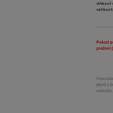
vlhkost
velikost
Pokud pr
pražení 
Svou
káv
plynů z č
vzduchu, 