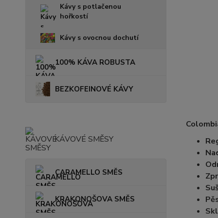
Kávy s potlačenou
hořkostí
Kávy s ovocnou dochutí
100% KÁVA ROBUSTA
BEZKOFEINOVÉ KÁVY
Colombi
KÁVOVÉ SMĚSY
Reg
Na
Od
CARAMELLO SMĚS
Zpr
Suš
Pěs
KRAKONOŠOVA SMĚS
Skl