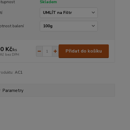
tupnost
Skladem
tí
tnost balení
0 Kč
/
ks
Přidat do košíku
 Kč
bez DPH
roduktu:
AC1
Parametry