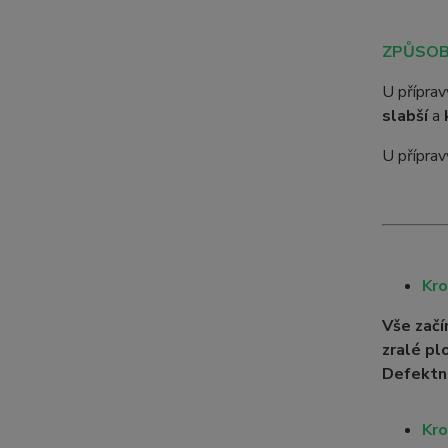
ZPŮSOB
U přípra
slabší
a
U přípra
Kro
Vše začí
zralé pl
Defektn
Kro