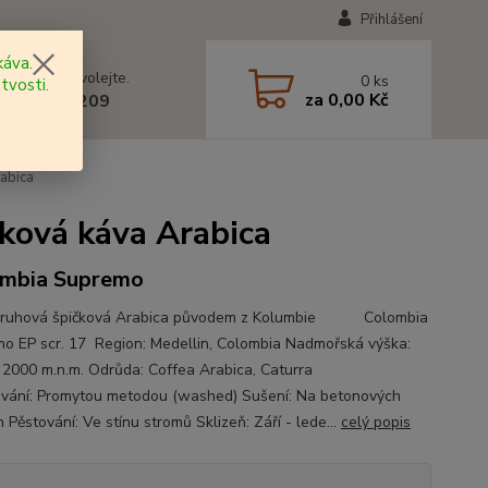
Přihlášení
áva.
 si rady? Zavolejte.
0
ks
tvosti.
za
0,00 Kč
 602 577 209
abica
ková káva Arabica
mbia Supremo
druhová špičková Arabica původem z Kolumbie Colombia
o EP scr. 17 Region: Medellin, Colombia Nadmořská výška:
 2000 m.n.m. Odrůda: Coffea Arabica, Caturra
vání: Promytou metodou (washed) Sušení: Na betonových
 Pěstování: Ve stínu stromů Sklizeň: Září - lede...
celý popis