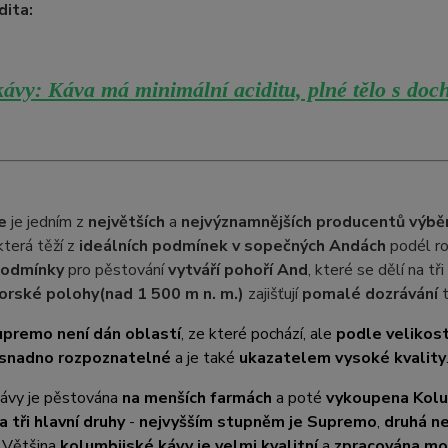
dita:
ávy: Káva má minimální aciditu, plné tělo s doch
e
je jedním z
největších
a
nejvýznamnějších producentů výbě
 která těží z
ideálních podmínek v sopečných Andách
podél ro
podmínky
pro pěstování
vytváří pohoří And
, které se dělí na t
orské polohy
(nad 1 500 m n. m.)
zajišťují
pomalé dozrávání
t
premo není dán oblastí
, ze které pochází, ale
podle velikost
 snadno rozpoznatelné
a je také
ukazatelem vysoké kvality
kávy je pěstována
na menších farmách
a poté
vykoupena Kolu
a tři hlavní druhy
-
nejvyšším stupněm je Supremo
,
druhá ne
. Většina
kolumbijské kávy je velmi kvalitní
a
zpracována m