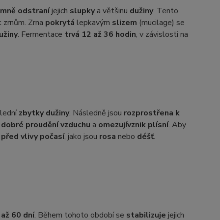
emně odstraní
jejich
slupky
a většinu
dužiny
. Tento
 zrnům. Zrna
pokrytá
lepkavým
slizem
(mucilage) se
užiny
. Fermentace
trvá 12 až 36 hodin
, v závislosti na
slední
zbytky dužiny
. Následně jsou
rozprostřena k
í
dobré proudění vzduchu
a
omezují
vznik plísní
. Aby
 před vlivy počasí
, jako jsou
rosa
nebo
déšť
.
 až 60 dní
. Během tohoto období se
stabilizuje
jejich