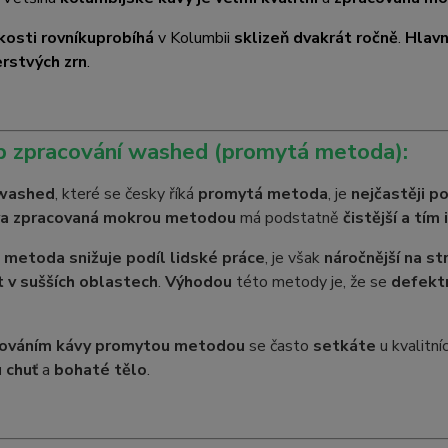
kosti rovníku
probíhá
v Kolumbii
sklizeň dvakrát ročně
.
Hlavn
erstvých zrn
.
p zpracování washed (promytá metoda):
washed
, které se česky říká
promytá metoda
, je
nejčastěji p
a zpracovaná mokrou metodou
má podstatně
čistější a tím 
metoda snižuje podíl lidské práce
, je však
náročnější na st
 v sušších oblastech
.
Výhodou
této metody je, že se
defektn
cováním kávy promytou metodou
se často
setkáte
u kvalitní
 chuť
a
bohaté tělo
.