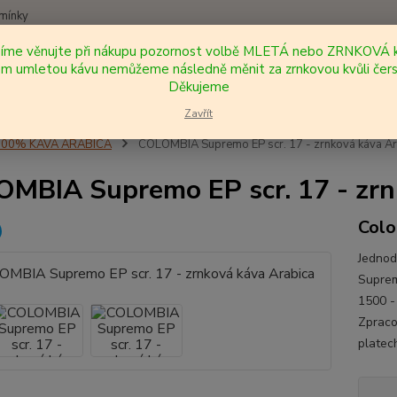
mínky
síme věnujte při nákupu pozornost volbě MLETÁ nebo ZRNKOVÁ k
Nevíte
 umletou kávu nemůžeme následně měnit za zrnkovou kvůli čers
Hledat
+420
Děkujeme
Zavřít
100% KÁVA ARABICA
COLOMBIA Supremo EP scr. 17 - zrnková káva Ar
MBIA Supremo EP scr. 17 - zrn
Colo
Jedno
Suprem
1500 -
Zpraco
platech