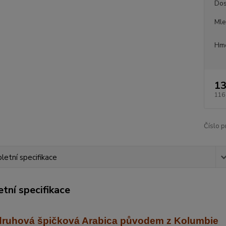
Dos
Mle
Hmo
13
116
Číslo p
etní specifikace
tní specifikace
ruhová špičková Arabica
původem z Kolumbie