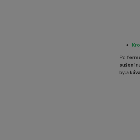
Kro
Po
ferm
sušení
n
byla k
áv