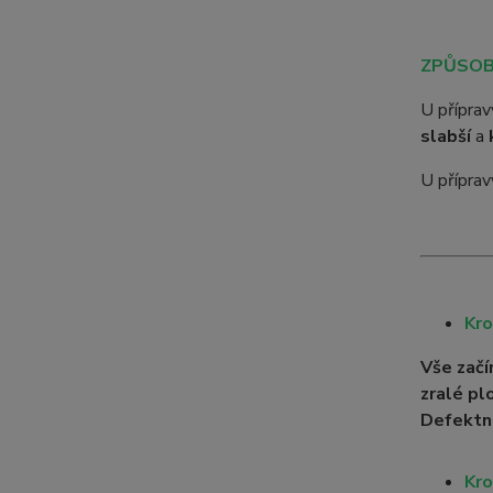
ZPŮSOB
U přípra
slabší
a
U přípra
Kro
Vše začí
zralé pl
Defektn
Kro