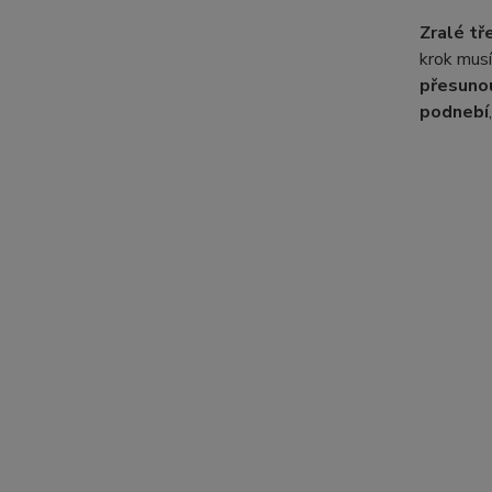
Zralé tř
krok mus
přesuno
podnebí