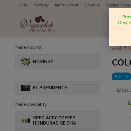
O nás
Kontakty
Jak nakupovat
Doprava
Obchodní pod
Pro
Omylem
Naše novinky
Úvod
COLO
NOVINKY
Novinka
EL PRESIDENTE
Naše speciality
SPECIALTY COFFEE
HONDURAS GEISHA