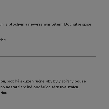
dní
s
plochým
a
nevýrazným tělem
.
Dochuť
je spíše
ché
.
nou
, probíhá
sklizeň ručně
, aby byly sbírány
pouze
ebo
nezralé
třešně
oddělí
od těch
kvalitních
.
 dnu
.