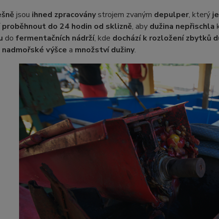
ešně
jsou
ihned zpracovány
strojem zvaným
depulper
, který
j
í
proběhnout do 24 hodin od sklizně
, aby
dužina nepřischla
k
u
do
fermentačních nádrží
, kde
dochází k rozložení zbytků d
,
nadmořské výšce
a
množství dužiny
.