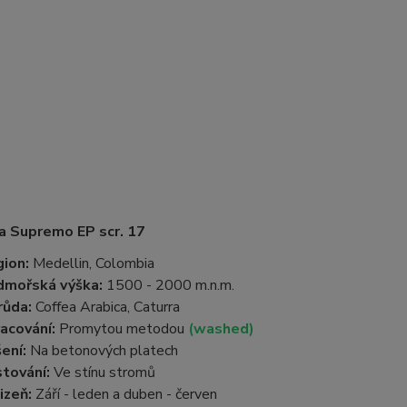
a Supremo EP scr. 17
ion:
Medellin, Colombia
dmořská výška:
1500 - 2000 m.n.m.
růda:
Coffea Arabica, Caturra
acování:
Promytou metodou
(washed)
ení:
Na betonových platech
tování:
Ve stínu stromů
izeň:
Září - leden a duben - červen