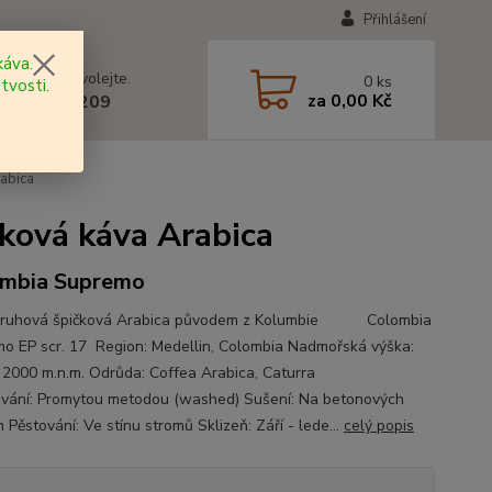
Přihlášení
áva.
 si rady? Zavolejte.
0
ks
tvosti.
za
0,00 Kč
 602 577 209
abica
ková káva Arabica
mbia Supremo
druhová špičková Arabica původem z Kolumbie Colombia
o EP scr. 17 Region: Medellin, Colombia Nadmořská výška:
 2000 m.n.m. Odrůda: Coffea Arabica, Caturra
vání: Promytou metodou (washed) Sušení: Na betonových
 Pěstování: Ve stínu stromů Sklizeň: Září - lede...
celý popis