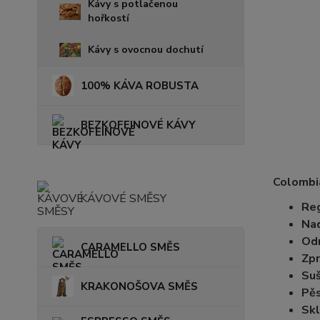
Kávy s potlačenou
hořkostí
Kávy s ovocnou dochutí
100% KÁVA ROBUSTA
BEZKOFEINOVÉ KÁVY
Colombi
KÁVOVÉ SMĚSY
Reg
Na
Od
CARAMELLO SMĚS
Zpr
Suš
KRAKONOŠOVA SMĚS
Pěs
Skl