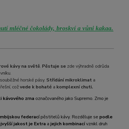
utí mléčné čokolády, broskví a vůni kakaa
.
rové kávy na světě
.
Pěstuje se
zde výhradně odrůda
vníku.
ři souběžné horské pásy.
Střídání mikroklimat
a
řešní, což
vede k bohaté
a
komplexní chuti.
i kávového zrna
označovaného jako Supremo. Zrno je
.
mbijskou federací
pěstitelů kávy. Rozděluje se
podle
jvyšší jakost je Extra
a
jejich kombinací
vznikl druh