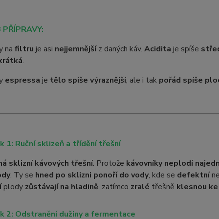
 PŘÍPRAVY:
vy na
filtru
je asi
nejjemnější
z daných káv.
Acidita
je spíše
stře
krátká
.
vy
espressa
je
tělo spíše výraznější
, ale i tak
pořád spíše plo
k 1: Ruční sklizeň a třídění třešní
ná sklizní kávových třešní
. Protože
kávovníky neplodí najed
ody
. Ty se
hned po sklizni ponoří do vody
, kde se
defektní
n
í
plody
zůstávají na hladině
, zatímco
zralé
třešně
klesnou ke
k 2: Odstranění dužiny a fermentace