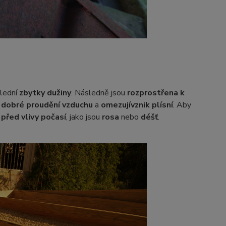
slední
zbytky dužiny
. Následně jsou
rozprostřena k
í
dobré proudění vzduchu
a
omezují
vznik plísní
. Aby
 před vlivy počasí
, jako jsou
rosa
nebo
déšť
.