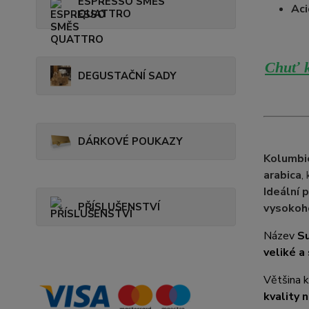
ESPRESSO SMĚS
Aci
QUATTRO
Chuť k
DEGUSTAČNÍ SADY
DÁRKOVÉ POUKAZY
Kolumbi
arabica
,
Ideální 
PŘÍSLUŠENSTVÍ
vysokoh
Název
Su
veliké a
Většina 
kvality n