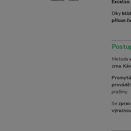
Excelso
Díky
blíz
přísun č
Postu
Metoda
zrna
.
Káv
Promytá 
provádět
pražírny.
Se
zpra
výraznou