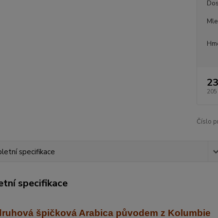
Dos
Mle
Hmo
23
205
Číslo p
etní specifikace
tní specifikace
ruhová špičková Arabica
původem z Kolumbie