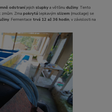
emně odstraní
jejich
slupky
a většinu
dužiny
. Tento
 zrnům. Zrna
pokrytá
lepkavým
slizem
(mucilage) se
užiny
. Fermentace
trvá 12 až 36 hodin
, v závislosti na