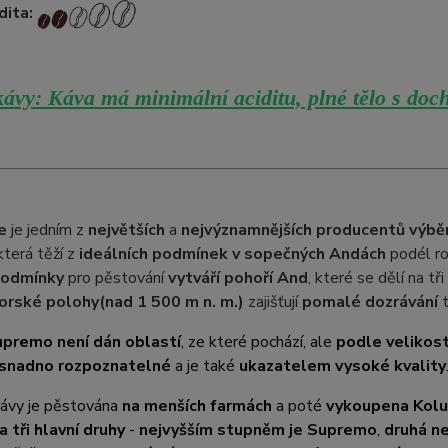
dita:
ávy: Káva má minimální aciditu, plné tělo s doch
e
je jedním z
největších
a
nejvýznamnějších producentů výbě
 která těží z
ideálních podmínek v sopečných Andách
podél ro
podmínky
pro pěstování
vytváří pohoří And
, které se dělí na t
orské polohy
(nad 1 500 m n. m.)
zajišťují
pomalé dozrávání
t
premo není dán oblastí
, ze které pochází, ale
podle velikost
 snadno rozpoznatelné
a je také
ukazatelem vysoké kvality
kávy je pěstována
na menších farmách
a poté
vykoupena Kolu
a tři hlavní druhy
-
nejvyšším stupněm je Supremo
,
druhá ne