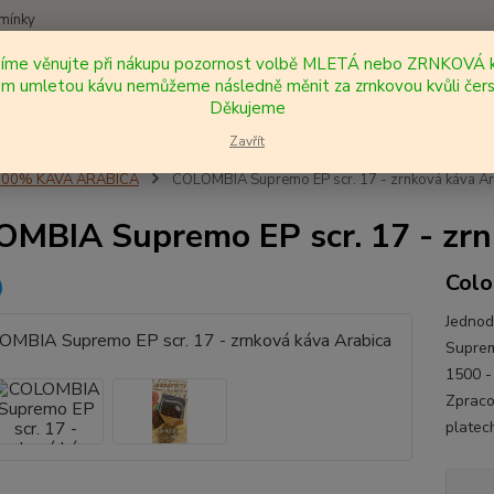
mínky
síme věnujte při nákupu pozornost volbě MLETÁ nebo ZRNKOVÁ k
Nevíte
 umletou kávu nemůžeme následně měnit za zrnkovou kvůli čers
Hledat
+420
Děkujeme
Zavřít
100% KÁVA ARABICA
COLOMBIA Supremo EP scr. 17 - zrnková káva Ar
MBIA Supremo EP scr. 17 - zrn
Colo
Jedno
Suprem
1500 -
Zpraco
platech