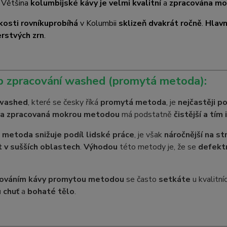
. Většina
kolumbijské kávy je velmi kvalitní
a
zpracována m
kosti rovníku
probíhá
v Kolumbii
sklizeň dvakrát ročně
.
Hlavn
erstvých zrn
.
p zpracování washed (promytá metoda):
washed
, které se česky říká
promytá metoda
, je
nejčastěji p
a zpracovaná mokrou metodou
má podstatně
čistější a tím 
metoda snižuje podíl lidské práce
, je však
náročnější na st
 v sušších oblastech
.
Výhodou
této metody je, že se
defektn
cováním kávy promytou metodou
se často
setkáte
u kvalitní
 chuť
a
bohaté tělo
.