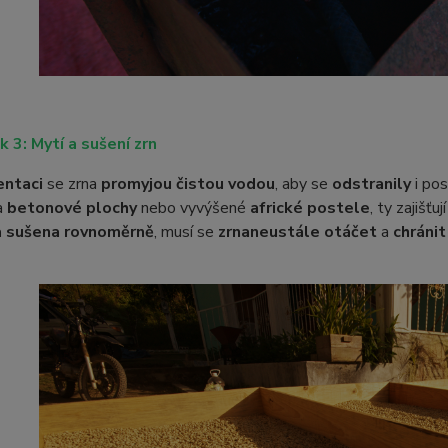
k 3: Mytí a sušení zrn
entaci
se zrna
promyjou čistou vodou
, aby se
odstranily
i po
a
betonové plochy
nebo vyvýšené
africké postele
, ty zajišťuj
a sušena rovnoměrně
, musí se
zrna
neustále otáčet
a
chránit