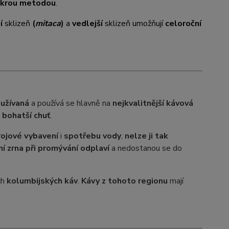
okrou metodou
.
í
sklizeň
(
mitaca
)
a
vedlejší
sklizeň umožňují
celoroční
oužívaná
a používá se hlavně na
nejkvalitnější kávová
i bohatší chuť
.
rojové vybavení
i
spotřebu vody
,
nelze ji tak
í zrna při promývání odplaví
a nedostanou se do
ch
kolumbijských káv
.
Kávy z tohoto regionu
mají