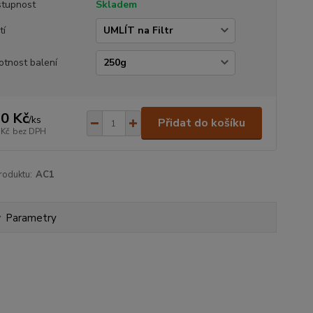
tupnost
Skladem
tí
tnost balení
0 Kč
/
ks
Přidat do košíku
 Kč
bez DPH
roduktu:
AC1
Parametry