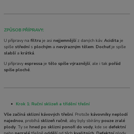
ZPŮSOB PŘÍPRAVY:
U přípravy na
filtru
je asi
nejjemnější
z daných káv.
Acidita
je
spíše
střední
s
plochým
a
nevýrazným tělem
.
Dochuť
je spíše
slabší
a
krátká
.
U přípravy
espressa
je
tělo spíše výraznější
, ale i tak
pořád
spíše ploché
.
Krok 1: Ruční sklizeň a třídění třešní
Vše začíná sklizní kávových třešní
. Protože
kávovníky neplodí
najednou
, probíhá
sklizeň ručně
, aby byly sbírány
pouze zralé
plody
. Ty se
hned po sklizni ponoří do vody
, kde se
defektní
nebo
nezralé
třešně
oddělí
od těch
kvalitních
.
Defektní
plody