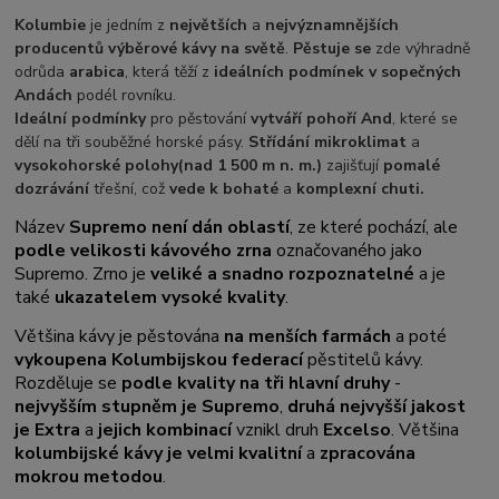
Kolumbie
je jedním z
největších
a
nejvýznamnějších
producentů výběrové kávy na světě
.
Pěstuje se
zde výhradně
odrůda
arabica
, která těží z
ideálních podmínek v sopečných
Andách
podél rovníku.
Ideální podmínky
pro pěstování
vytváří pohoří And
, které se
dělí na tři souběžné horské pásy.
Střídání mikroklimat
a
vysokohorské polohy
(nad 1 500 m n. m.)
zajišťují
pomalé
dozrávání
třešní, což
vede k bohaté
a
komplexní chuti.
Název
Supremo není dán oblastí
, ze které pochází, ale
podle velikosti kávového zrna
označovaného jako
Supremo. Zrno je
veliké a snadno rozpoznatelné
a je
také
ukazatelem vysoké kvality
.
Většina kávy je pěstována
na menších farmách
a poté
vykoupena Kolumbijskou federací
pěstitelů kávy.
Rozděluje se
podle kvality na tři hlavní druhy
-
nejvyšším stupněm je Supremo
,
druhá nejvyšší jakost
je Extra
a
jejich kombinací
vznikl druh
Excelso
. Většina
kolumbijské kávy je velmi kvalitní
a
zpracována
mokrou metodou
.