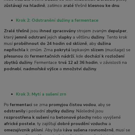
zůstávají na hladině
, zatímco
zralé
třešně
klesnou ke dnu
.
Krok 2: Odstranění dužiny a fermentace
Zralé třešně
jsou
ihned zpracovány
strojem zvaným
depulper
,
který
jemně odstraní
jejich
slupky
a většinu
dužiny
. Tento krok
musí
proběhnout do 24 hodin od sklizně
, aby
dužina
nepřischla
k zrnům. Zrna
pokrytá
lepkavým
slizem
(mucilage) se
přesunou
do
fermentačních nádrží
, kde
dochází k rozložení
zbytků dužiny
. Fermentace
trvá 12 až 36 hodin
, v závislosti na
podnebí
,
nadmořské výšce
a
množství dužiny
.
Krok 3: Mytí a sušení zrn
Po
fermentaci
se zrna
promyjou čistou vodou
, aby se
odstranily
i poslední
zbytky dužiny
. Následně jsou
rozprostřena k sušení
na
betonové plochy
nebo vyvýšené
africké postele
, ty zajišťují
dobré proudění vzduchu
a
omezují
vznik plísní
. Aby byla k
áva sušena rovnoměrně
, musí se