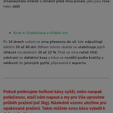
zrna
neustále otáčet
a
chránit před vlivy počasí
, jako jsou
rosa
nebo
déšť
.
Krok 4: Stabilizace a třídění zrn
Po
14 dnech
sušení se
zrna přesunou do sil
, kde
odpočívají
dalších
30 až 60 dní
. Během tohoto období se
stabilizuje
jejich
vlhkost
na ideálních
10 až 12 %
. Poté se zrna
ručně třídí
,
odstraní
se
defektní kusy
a káva se
rozdělí podle kvality
a
velikosti
do
jutových pytlů
, připravená k
exportu
.
Pokud preferujete hořkost kávy vyšší, nebo naopak
potlačenou, stačí nám napsat a my pro Vás upravíme
průběh pražení (od 3kg). Následně vzorec uložíme pro
opakované pražení. Takto můžete svou kávu vyladit k