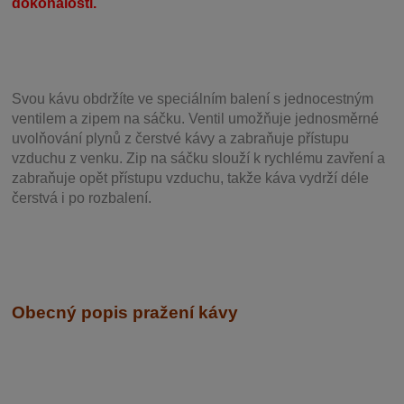
dokonalosti.
Svou
kávu obdržíte ve speciálním balení s jednocestným
ventilem a zipem na sáčku. Ventil
umožňuje j
ednosměrné
uvolňování plynů z čerstvé kávy a zabraňuje přístupu
vzduchu z venku. Zip na sáčku slouží k rychlému zavření a
zabraňuje opět přístupu vzduchu, takže káva vydrží déle
čerstvá i po rozbalení.
Obecný popis pražení kávy