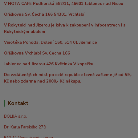
V NOTA CAFE Podhorská 582/11, 46601 Jablonec nad Nisou
Oříškovna Sv. Čecha 166 54301, Vrchlabí
V Rokytnici nad Jizerou je káva k zakoupení v infocentrech i s
Rokytnickým obalem
Vinotéka Pohoda, Dolení 160, 514 01 Jilemnice
Oříškovna Vrchlabí Sv. Čecha 166
Jablonec nad Jizerou 426 Květinka V kopečku
Do vzdálenějších míst po celé republice levně zašleme již od 59,-
Kč nebo zdarma nad 2000,- Kč nákupu.
Kontakt
BOLIJA s.r.o.
Dr. Karla Farského 278
512 11 Vysoké nad Jizerou