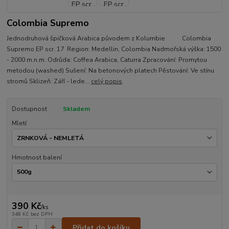
Colombia Supremo
Jednodruhová špičková Arabica původem z Kolumbie Colombia
Supremo EP scr. 17 Region: Medellin, Colombia Nadmořská výška: 1500
- 2000 m.n.m. Odrůda: Coffea Arabica, Caturra Zpracování: Promytou
metodou (washed) Sušení: Na betonových platech Pěstování: Ve stínu
stromů Sklizeň: Září - lede...
celý popis
Dostupnost
Skladem
Mletí
Hmotnost balení
390 Kč
/
ks
348 Kč
bez DPH
Přidat do košíku