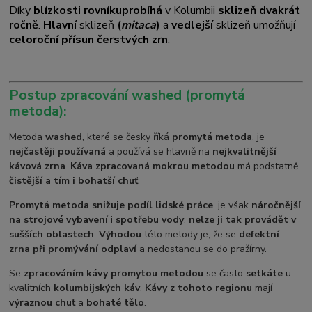
Díky
blízkosti rovníku
probíhá
v Kolumbii
sklizeň dvakrát
ročně
.
Hlavní
sklizeň
(
mitaca
)
a
vedlejší
sklizeň umožňují
celoroční přísun čerstvých zrn
.
Postup zpracování washed (promytá
metoda):
Metoda
washed
, které se česky říká
promytá metoda
, je
nejčastěji používaná
a používá se hlavně na
nejkvalitnější
kávová zrna
.
Káva zpracovaná mokrou metodou
má podstatně
čistější a tím i bohatší chuť
.
Promytá metoda snižuje podíl lidské práce
, je však
náročnější
na strojové vybavení
i
spotřebu vody
,
nelze ji tak provádět v
sušších oblastech
.
Výhodou
této metody je, že se
defektní
zrna při promývání odplaví
a nedostanou se do pražírny.
Se
zpracováním kávy promytou metodou
se často
setkáte
u
kvalitních
kolumbijských káv
.
Kávy z tohoto regionu
mají
výraznou chuť
a
bohaté tělo
.