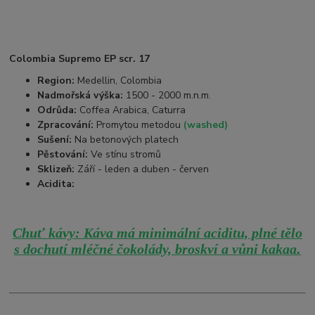
Colombia Supremo EP scr. 17
Region:
Medellin, Colombia
Nadmořská výška:
1500 - 2000 m.n.m.
Odrůda:
Coffea Arabica, Caturra
Zpracování:
Promytou metodou
(washed)
Sušení:
Na betonových platech
Pěstování:
Ve stínu stromů
Sklizeň:
Září - leden a duben - červen
Acidita:
Chuť kávy: Káva má minimální aciditu, plné tělo
.
s dochutí mléčné čokolády, broskví a vůni kakaa