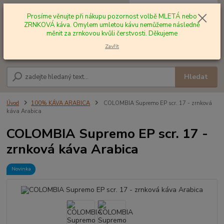
0
ks
+420 602 577 209
za
0,00 Kč
Prosíme věnujte při nákupu pozornost volbě MLETÁ nebo
ZRNKOVÁ káva. Omylem umletou kávu nemůžeme následně
měnit za zrnkovou kvůli čerstvosti. Děkujeme
Menu
Zavřít
Hledat
Úvod
100% KÁVA ARABICA
COLOMBIA Supremo EP scr. 17 - zrnková
káva Arabica
COLOMBIA Supremo EP scr. 17 -
zrnková káva Arabica
Novinka