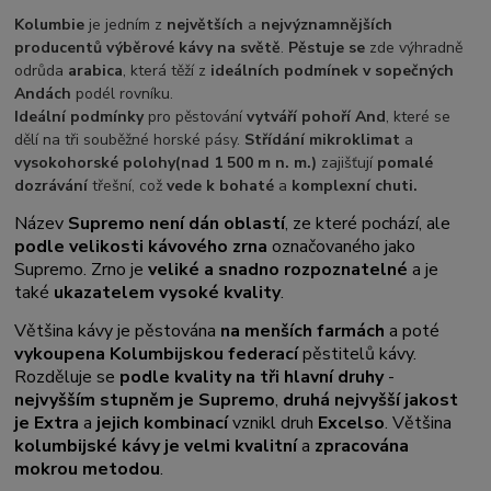
Kolumbie
je jedním z
největších
a
nejvýznamnějších
producentů výběrové kávy na světě
.
Pěstuje se
zde výhradně
odrůda
arabica
, která těží z
ideálních podmínek v sopečných
Andách
podél rovníku.
Ideální podmínky
pro pěstování
vytváří pohoří And
, které se
dělí na tři souběžné horské pásy.
Střídání mikroklimat
a
vysokohorské polohy
(nad 1 500 m n. m.)
zajišťují
pomalé
dozrávání
třešní, což
vede k bohaté
a
komplexní chuti.
Název
Supremo není dán oblastí
, ze které pochází, ale
podle velikosti kávového zrna
označovaného jako
Supremo. Zrno je
veliké a snadno rozpoznatelné
a je
také
ukazatelem vysoké kvality
.
Většina kávy je pěstována
na menších farmách
a poté
vykoupena Kolumbijskou federací
pěstitelů kávy.
Rozděluje se
podle kvality na tři hlavní druhy
-
nejvyšším stupněm je Supremo
,
druhá nejvyšší jakost
je Extra
a
jejich kombinací
vznikl druh
Excelso
. Většina
kolumbijské kávy je velmi kvalitní
a
zpracována
mokrou metodou
.