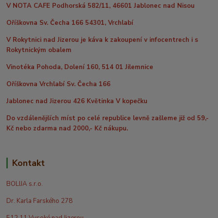
V NOTA CAFE Podhorská 582/11, 46601 Jablonec nad Nisou
Oříškovna Sv. Čecha 166 54301, Vrchlabí
V Rokytnici nad Jizerou je káva k zakoupení v infocentrech i s
Rokytnickým obalem
Vinotéka Pohoda, Dolení 160, 514 01 Jilemnice
Oříškovna Vrchlabí Sv. Čecha 166
Jablonec nad Jizerou 426 Květinka V kopečku
Do vzdálenějších míst po celé republice levně zašleme již od 59,-
Kč nebo zdarma nad 2000,- Kč nákupu.
Kontakt
BOLIJA s.r.o.
Dr. Karla Farského 278
512 11 Vysoké nad Jizerou