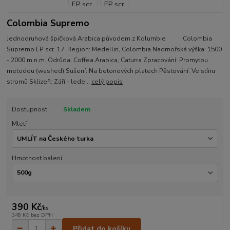
Colombia Supremo
Jednodruhová špičková Arabica původem z Kolumbie Colombia
Supremo EP scr. 17 Region: Medellin, Colombia Nadmořská výška: 1500
- 2000 m.n.m. Odrůda: Coffea Arabica, Caturra Zpracování: Promytou
metodou (washed) Sušení: Na betonových platech Pěstování: Ve stínu
stromů Sklizeň: Září - lede...
celý popis
Dostupnost
Skladem
Mletí
Hmotnost balení
390 Kč
/
ks
348 Kč
bez DPH
Přidat do košíku