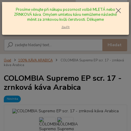
0
ks
+420 602 577 209
za
0,00 Kč
Prosíme věnujte při nákupu pozornost volbě MLETÁ nebo
ZRNKOVÁ káva. Omylem umletou kávu nemůžeme následně
měnit za zrnkovou kvůli čerstvosti. Děkujeme
Menu
Zavřít
Hledat
Úvod
100% KÁVA ARABICA
COLOMBIA Supremo EP scr. 17 - zrnková
káva Arabica
COLOMBIA Supremo EP scr. 17 -
zrnková káva Arabica
Novinka