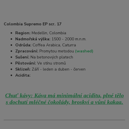
Colombia Supremo EP scr. 17
Region:
Medellin, Colombia
Nadmořská výška:
1500 - 2000 m.n.m.
Odrůda:
Coffea Arabica, Caturra
Zpracování:
Promytou metodou
(washed)
Sušení:
Na betonových platech
Pěstování:
Ve stínu stromů
Sklizeň:
Září - leden a duben - červen
Acidita:
Chuť kávy: Káva má minimální aciditu, plné tělo
.
s dochutí mléčné čokolády, broskví a vůni kakaa