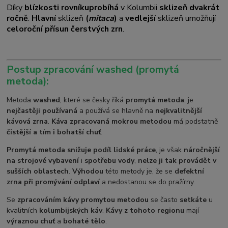
Díky
blízkosti rovníku
probíhá
v Kolumbii
sklizeň dvakrát
ročně
.
Hlavní
sklizeň
(
mitaca
)
a
vedlejší
sklizeň umožňují
celoroční přísun čerstvých zrn
.
Postup zpracování washed (promytá
metoda):
Metoda
washed
, které se česky říká
promytá metoda
, je
nejčastěji používaná
a používá se hlavně na
nejkvalitnější
kávová zrna
.
Káva zpracovaná mokrou metodou
má podstatně
čistější a tím i bohatší chuť
.
Promytá metoda snižuje podíl lidské práce
, je však
náročnější
na strojové vybavení
i
spotřebu vody
,
nelze ji tak provádět v
sušších oblastech
.
Výhodou
této metody je, že se
defektní
zrna při promývání odplaví
a nedostanou se do pražírny.
Se
zpracováním kávy promytou metodou
se často
setkáte
u
kvalitních
kolumbijských káv
.
Kávy z tohoto regionu
mají
výraznou chuť
a
bohaté tělo
.