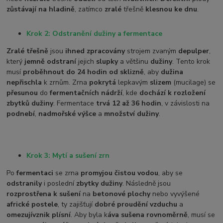
zůstávají na hladině
, zatímco
zralé
třešně
klesnou ke dnu
.
Krok 2: Odstranění dužiny a fermentace
Zralé třešně
jsou
ihned zpracovány
strojem zvaným
depulper
,
který
jemně odstraní
jejich
slupky
a většinu
dužiny
. Tento krok
musí
proběhnout do 24 hodin od sklizně
, aby
dužina
nepřischla
k zrnům. Zrna
pokrytá
lepkavým
slizem
(mucilage) se
přesunou
do
fermentačních nádrží
, kde
dochází k rozložení
zbytků dužiny
. Fermentace
trvá 12 až 36 hodin
, v závislosti na
podnebí
,
nadmořské výšce
a
množství dužiny
.
Krok 3: Mytí a sušení zrn
Po
fermentaci
se zrna
promyjou čistou vodou
, aby se
odstranily
i poslední
zbytky dužiny
. Následně jsou
rozprostřena k sušení
na
betonové plochy
nebo vyvýšené
africké postele
, ty zajišťují
dobré proudění vzduchu
a
omezují
vznik plísní
. Aby byla k
áva sušena rovnoměrně
, musí se