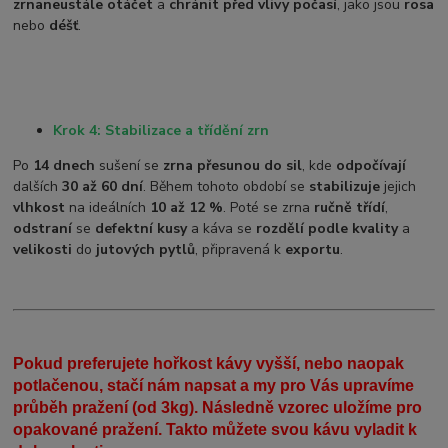
zrna
neustále otáčet
a
chránit před vlivy počasí
, jako jsou
rosa
nebo
déšť
.
Krok 4: Stabilizace a třídění zrn
Po
14 dnech
sušení se
zrna přesunou do sil
, kde
odpočívají
dalších
30 až 60 dní
. Během tohoto období se
stabilizuje
jejich
vlhkost
na ideálních
10 až 12 %
. Poté se zrna
ručně třídí
,
odstraní
se
defektní kusy
a káva se
rozdělí podle kvality
a
velikosti
do
jutových pytlů
, připravená k
exportu
.
Pokud preferujete hořkost kávy vyšší, nebo naopak
potlačenou, stačí nám napsat a my pro Vás upravíme
průběh pražení (od 3kg). Následně vzorec uložíme pro
opakované pražení. Takto můžete svou kávu vyladit k