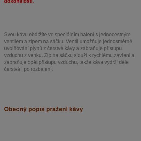
dokonalosti.
Svou
kávu obdržíte ve speciálním balení s jednocestným
ventilem a zipem na sáčku. Ventil
umožňuje j
ednosměrné
uvolňování plynů z čerstvé kávy a zabraňuje přístupu
vzduchu z venku. Zip na sáčku slouží k rychlému zavření a
zabraňuje opět přístupu vzduchu, takže káva vydrží déle
čerstvá i po rozbalení.
Obecný popis pražení kávy