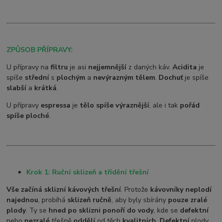
ZPŮSOB PŘÍPRAVY:
U přípravy na
filtru
je asi
nejjemnější
z daných káv.
Acidita
je
spíše
střední
s
plochým
a
nevýrazným tělem
.
Dochuť
je spíše
slabší
a
krátká
.
U přípravy
espressa
je
tělo spíše výraznější
, ale i tak
pořád
spíše ploché
.
Krok 1: Ruční sklizeň a třídění třešní
Vše začíná sklizní kávových třešní
. Protože
kávovníky neplodí
najednou
, probíhá
sklizeň ručně
, aby byly sbírány
pouze zralé
plody
. Ty se
hned po sklizni ponoří do vody
, kde se
defektní
nebo
nezralé
třešně
oddělí
od těch
kvalitních
.
Defektní
plody