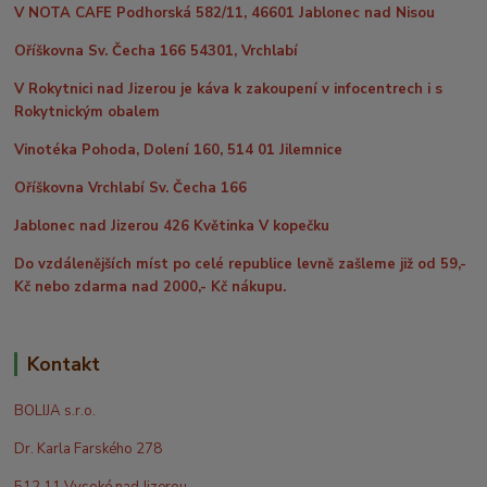
V NOTA CAFE Podhorská 582/11, 46601 Jablonec nad Nisou
Oříškovna Sv. Čecha 166 54301, Vrchlabí
V Rokytnici nad Jizerou je káva k zakoupení v infocentrech i s
Rokytnickým obalem
Vinotéka Pohoda, Dolení 160, 514 01 Jilemnice
Oříškovna Vrchlabí Sv. Čecha 166
Jablonec nad Jizerou 426 Květinka V kopečku
Do vzdálenějších míst po celé republice levně zašleme již od 59,-
Kč nebo zdarma nad 2000,- Kč nákupu.
Kontakt
BOLIJA s.r.o.
Dr. Karla Farského 278
512 11 Vysoké nad Jizerou