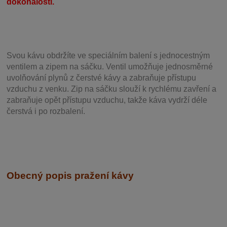
dokonalosti.
Svou
kávu obdržíte ve speciálním balení s jednocestným
ventilem a zipem na sáčku. Ventil
umožňuje j
ednosměrné
uvolňování plynů z čerstvé kávy a zabraňuje přístupu
vzduchu z venku. Zip na sáčku slouží k rychlému zavření a
zabraňuje opět přístupu vzduchu, takže káva vydrží déle
čerstvá i po rozbalení.
Obecný popis pražení kávy