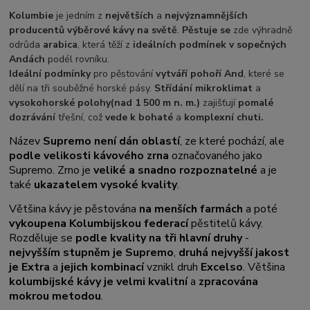
Kolumbie
je jedním z
největších
a
nejvýznamnějších
producentů výběrové kávy na světě
.
Pěstuje se
zde výhradně
odrůda
arabica
, která těží z
ideálních podmínek v sopečných
Andách
podél rovníku.
Ideální podmínky
pro pěstování
vytváří pohoří And
, které se
dělí na tři souběžné horské pásy.
Střídání mikroklimat
a
vysokohorské polohy
(nad 1 500 m n. m.)
zajišťují
pomalé
dozrávání
třešní, což
vede k bohaté
a
komplexní chuti.
Název
Supremo není dán oblastí
, ze které pochází, ale
podle velikosti kávového zrna
označovaného jako
Supremo. Zrno je
veliké a snadno rozpoznatelné
a je
také
ukazatelem vysoké kvality
.
Většina kávy je pěstována
na menších farmách
a poté
vykoupena Kolumbijskou federací
pěstitelů kávy.
Rozděluje se
podle kvality na tři hlavní druhy
-
nejvyšším stupněm je Supremo
,
druhá nejvyšší jakost
je Extra
a
jejich kombinací
vznikl druh
Excelso
. Většina
kolumbijské kávy je velmi kvalitní
a
zpracována
mokrou metodou
.