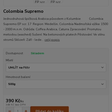
Colombia Supremo
Jednodruhová špičková Arabica původem z Kolumbie Colombia
Supremo EP scr. 17 Region: Medellin, Colombia Nadmořská výška: 1500
- 2000 m.n.m. Odrůda: Coffea Arabica, Caturra Zpracování: Promytou
metodou (washed) Sušení: Na betonových platech Pěstování: Ve stínu
stromů Sklizeň: Září - lede...
celý popis
Dostupnost
Skladem
Mletí
Hmotnost balení
390 Kč
/
ks
348 Kč
bez DPH
Přidat do košíku