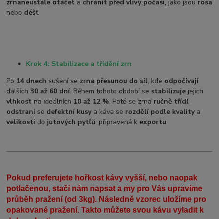
zrna
neustále otáčet
a
chránit před vlivy počasí
, jako jsou
rosa
nebo
déšť
.
Krok 4: Stabilizace a třídění zrn
Po
14 dnech
sušení se
zrna přesunou do sil
, kde
odpočívají
dalších
30 až 60 dní
. Během tohoto období se
stabilizuje
jejich
vlhkost
na ideálních
10 až 12 %
. Poté se zrna
ručně třídí
,
odstraní
se
defektní kusy
a káva se
rozdělí podle kvality
a
velikosti
do
jutových pytlů
, připravená k
exportu
.
Pokud preferujete hořkost kávy vyšší, nebo naopak
potlačenou, stačí nám napsat a my pro Vás upravíme
průběh pražení (od 3kg). Následně vzorec uložíme pro
opakované pražení. Takto můžete svou kávu vyladit k