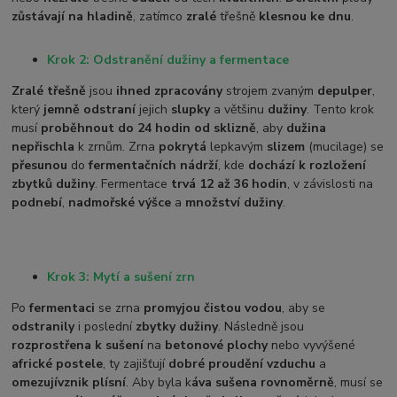
zůstávají na hladině
, zatímco
zralé
třešně
klesnou ke dnu
.
Krok 2: Odstranění dužiny a fermentace
Zralé třešně
jsou
ihned zpracovány
strojem zvaným
depulper
,
který
jemně odstraní
jejich
slupky
a většinu
dužiny
. Tento krok
musí
proběhnout do 24 hodin od sklizně
, aby
dužina
nepřischla
k zrnům. Zrna
pokrytá
lepkavým
slizem
(mucilage) se
přesunou
do
fermentačních nádrží
, kde
dochází k rozložení
zbytků dužiny
. Fermentace
trvá 12 až 36 hodin
, v závislosti na
podnebí
,
nadmořské výšce
a
množství dužiny
.
Krok 3: Mytí a sušení zrn
Po
fermentaci
se zrna
promyjou čistou vodou
, aby se
odstranily
i poslední
zbytky dužiny
. Následně jsou
rozprostřena k sušení
na
betonové plochy
nebo vyvýšené
africké postele
, ty zajišťují
dobré proudění vzduchu
a
omezují
vznik plísní
. Aby byla k
áva sušena rovnoměrně
, musí se