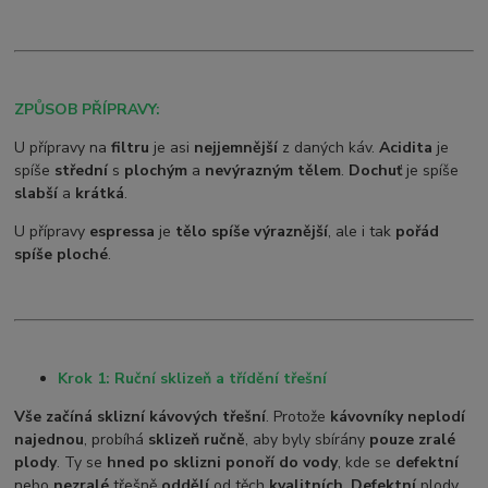
ZPŮSOB PŘÍPRAVY:
U přípravy na
filtru
je asi
nejjemnější
z daných káv.
Acidita
je
spíše
střední
s
plochým
a
nevýrazným tělem
.
Dochuť
je spíše
slabší
a
krátká
.
U přípravy
espressa
je
tělo spíše výraznější
, ale i tak
pořád
spíše ploché
.
Krok 1: Ruční sklizeň a třídění třešní
Vše začíná sklizní kávových třešní
. Protože
kávovníky neplodí
najednou
, probíhá
sklizeň ručně
, aby byly sbírány
pouze zralé
plody
. Ty se
hned po sklizni ponoří do vody
, kde se
defektní
nebo
nezralé
třešně
oddělí
od těch
kvalitních
.
Defektní
plody