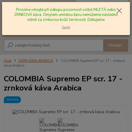
0
ks
+420 602 577 209
za
0,00 Kč
Prosíme věnujte při nákupu pozornost volbě MLETÁ nebo
ZRNKOVÁ káva. Omylem umletou kávu nemůžeme následně
měnit za zrnkovou kvůli čerstvosti. Děkujeme
Menu
Zavřít
Hledat
Úvod
100% KÁVA ARABICA
COLOMBIA Supremo EP scr. 17 - zrnková
káva Arabica
COLOMBIA Supremo EP scr. 17 -
zrnková káva Arabica
Novinka