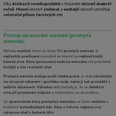
Díky
blízkosti rovníku
probíhá
v Kolumbii
sklizeň dvakrát
ročně
.
Hlavní
sklizeň
(
mitaca
)
a
vedlejší
sklizeň umožňují
celoroční přísun čerstvých zrn
.
Postup zpracování washed (promytá
metoda):
Metoda
washed
, které se česky říká
promytá metoda
, je
nejčastěji používaná
a používá se hlavně na
nejkvalitnější
kávová zrna
.
Káva zpracovaná mokrou metodou
má podstatně
čistější a tím i bohatší chuť
.
Promytá metoda snižuje podíl lidské práce
, je však
náročnější
na strojové vybavení
i
spotřebu vody
,
nelze ji tak provádět v
sušších oblastech
.
Výhodou
této metody je, že se
defektní
zrna při promývání odplaví
a nedostanou se do pražírny.
Se
zpracováním kávy promytou metodou
se často
setkáte
u
kvalitních
kolumbijských káv
.
Kávy z tohoto regionu
mají
výraznou chuť
a
bohaté tělo
.