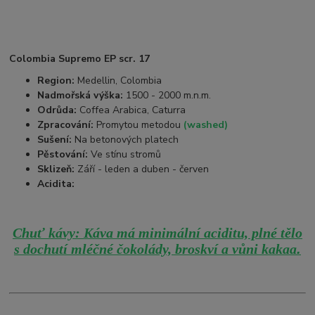
Colombia Supremo EP scr. 17
Region:
Medellin, Colombia
Nadmořská výška:
1500 - 2000 m.n.m.
Odrůda:
Coffea Arabica, Caturra
Zpracování:
Promytou metodou
(washed)
Sušení:
Na betonových platech
Pěstování:
Ve stínu stromů
Sklizeň:
Září - leden a duben - červen
Acidita:
Chuť kávy: Káva má minimální aciditu, plné tělo
.
s dochutí mléčné čokolády, broskví a vůni kakaa