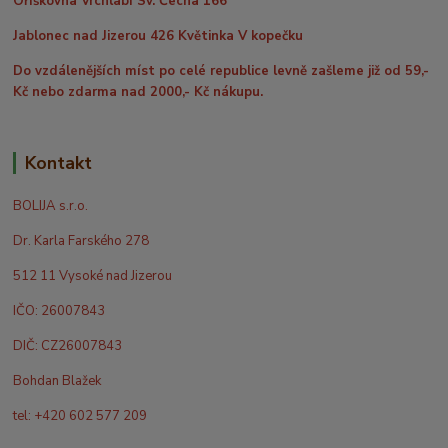
Oříškovna Vrchlabí Sv. Čecha 166
Jablonec nad Jizerou 426 Květinka V kopečku
Do vzdálenějších míst po celé republice levně zašleme již od 59,-
Kč nebo zdarma nad 2000,- Kč nákupu.
Kontakt
BOLIJA s.r.o.
Dr. Karla Farského 278
512 11 Vysoké nad Jizerou
IČO: 26007843
DIČ: CZ26007843
Bohdan Blažek
tel: +420 602 577 209