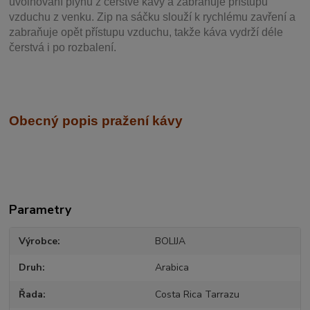
uvolňování plynů z čerstvé kávy a zabraňuje přístupu
vzduchu z venku. Zip na sáčku slouží k rychlému zavření a
zabraňuje opět přístupu vzduchu, takže káva vydrží déle
čerstvá i po rozbalení.
Obecný popis pražení kávy
Parametry
Výrobce
BOLIJA
Druh
Arabica
Řada
Costa Rica Tarrazu