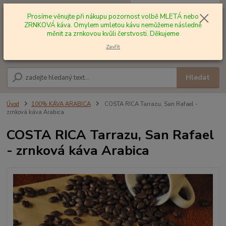
0
ks
+420 602 577 209
za
0,00 Kč
Prosíme věnujte při nákupu pozornost volbě MLETÁ nebo
ZRNKOVÁ káva. Omylem umletou kávu nemůžeme následně
měnit za zrnkovou kvůli čerstvosti. Děkujeme
Menu
Zavřít
Hledat
Úvod
100% KÁVA ARABICA
COSTA RICA Tarrazu, San Rafael -
zrnková káva Arabica
COSTA RICA Tarrazu, San Rafael
- zrnková káva Arabica