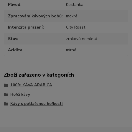
Původ
Kostarika
Zpracování kávových bobů
mokré
Intenzita pražení
City Roast
Stav
zrnková nemletá
Acidita
mírná
Zboží zařazeno v kategoriích
100% KÁVA ARABICA
Hořčí kávy
Kávy s potlačenou hořkostí