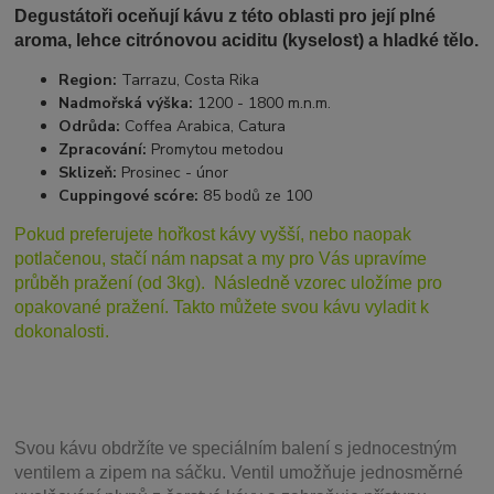
Degustátoři oceňují kávu z této oblasti pro její plné
aroma, lehce citrónovou aciditu (kyselost) a hladké tělo.
Region:
Tarrazu, Costa Rika
Nadmořská výška:
1200 - 1800 m.n.m.
Odrůda:
Coffea Arabica, Catura
Zpracování:
Promytou metodou
Sklizeň:
Prosinec - únor
Cuppingové scóre:
85 bodů ze 100
Pokud preferujete hořkost kávy vyšší, nebo naopak
potlačenou, stačí nám napsat a my pro Vás upravíme
průběh pražení (od 3kg). Následně vzorec uložíme pro
opakované pražení. Takto můžete svou kávu vyladit k
dokonalosti.
Svou
kávu obdržíte ve speciálním balení s jednocestným
ventilem a zipem na sáčku. Ventil
umožňuje j
ednosměrné