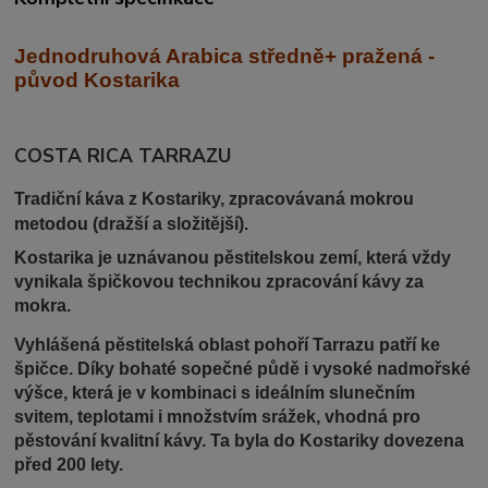
Jednodruhová Arabica středně+ praž
ená -
původ Kostarika
COSTA RICA TARRAZU
Tradiční káva z Kostariky, zpracovávaná mokrou
metodou (dražší a složitější).
Kostarika je uznávanou pěstitelskou zemí, která vždy
vynikala špičkovou technikou zpracování kávy za
mokra.
Vyhlášená pěstitelská oblast pohoří Tarrazu patří ke
špičce. Díky bohaté sopečné půdě i vysoké nadmořské
výšce, která je v kombinaci s ideálním slunečním
svitem, teplotami i množstvím srážek, vhodná pro
pěstování kvalitní kávy. Ta byla do Kostariky dovezena
před 200 lety.