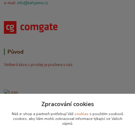
e-mail:
info@kafujeme.cz
Původ
Veškerá káva v prodeji je pražena u nás
Zpracování cookies
Bohdan Blažek
+420 602 577 209
Náš e-shop a partneři potřebují Váš
souhlas
s použitím souborů
cookies, aby Vám mohli zobrazovat informace týkající se Vašich
zájmů.
info@kafujeme.cz