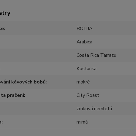
etry
ce
BOLIJA
Arabica
Costa Rica Tarrazu
Kostarika
vání kávových bobů
mokré
ita pražení
City Roast
zrnková nemletá
a
mírná