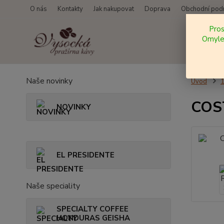
O nás
Kontakty
Jak nakupovat
Doprava
Obchodní pod
Pro
Omylem
Naše novinky
Úvod
COST
NOVINKY
EL PRESIDENTE
Naše speciality
SPECIALTY COFFEE
HONDURAS GEISHA