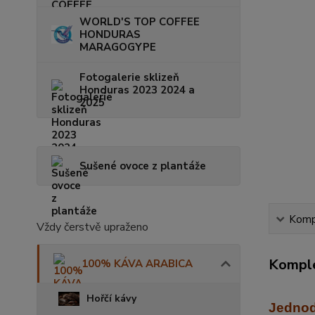
WORLD'S TOP COFFEE
HONDURAS
MARAGOGYPE
Fotogalerie sklizeň
Honduras 2023 2024 a
2025
Sušené ovoce z plantáže
Kompl
Vždy čerstvě upraženo
Komple
100% KÁVA ARABICA
Hořčí kávy
Jednod