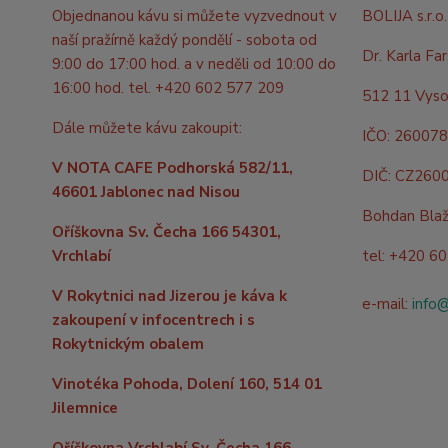
Objednanou kávu si můžete vyzvednout v
BOLIJA s.r.o.
naší pražírně každý pondělí - sobota od
Dr. Karla Fa
9:00 do 17:00 hod. a v neděli od 10:00 do
16:00 hod. tel. +420 602 577 209
512 11 Vyso
Dále můžete kávu zakoupit:
IČO: 26007
V NOTA CAFE Podhorská 582/11,
DIČ: CZ260
46601 Jablonec nad Nisou
Bohdan Bla
Oříškovna Sv. Čecha 166 54301,
Vrchlabí
tel: +420 6
V Rokytnici nad Jizerou je káva k
e-mail:
info
zakoupení v infocentrech i s
Rokytnickým obalem
Vinotéka Pohoda, Dolení 160, 514 01
Jilemnice