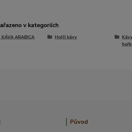
zařazeno v kategoriích
 KÁVA ARABICA
Hořčí kávy
Kávy
hořk
t
Původ