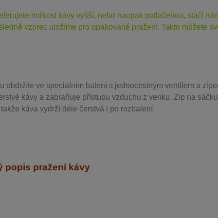
eferujete hořkost kávy vyšší, nebo naopak potlačenou, stačí n
sledně vzorec uložíme pro opakované pražení. Takto můžete svo
u obdržíte ve speciálním balení s jednocestným ventilem a zipe
erstvé kávy a zabraňuje přístupu vzduchu z venku. Zip na sáčku
takže káva vydrží déle čerstvá i po rozbalení.
 popis pražení kávy