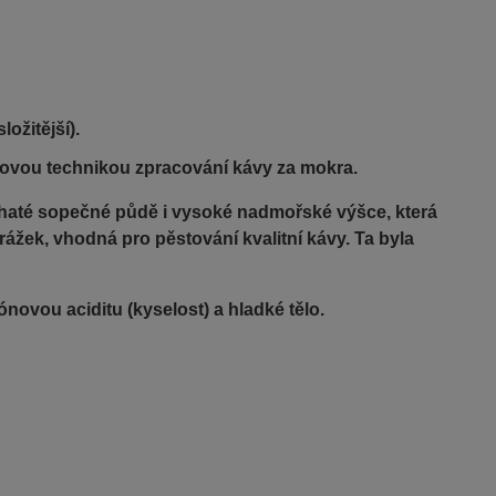
ožitější).
čkovou technikou zpracování kávy za mokra.
bohaté sopečné půdě i vysoké nadmořské výšce, která
rážek, vhodná pro pěstování kvalitní kávy. Ta byla
rónovou aciditu (kyselost) a hladké tělo.