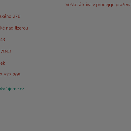
Veškerá káva v prodeji je pražen
rského 278
ké nad Jizerou
843
07843
žek
02 577 209
@kafujeme.cz