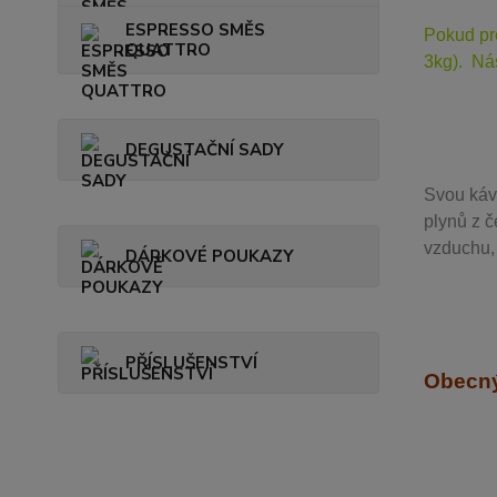
ESPRESSO SMĚS
Pokud pr
QUATTRO
3kg). Ná
DEGUSTAČNÍ SADY
Svou
káv
plynů z č
vzduchu, 
DÁRKOVÉ POUKAZY
PŘÍSLUŠENSTVÍ
Obecný