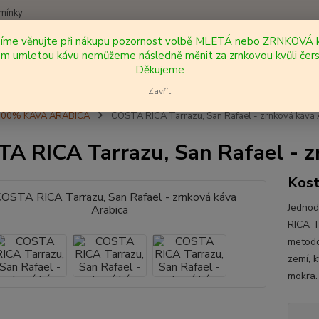
mínky
síme věnujte při nákupu pozornost volbě MLETÁ nebo ZRNKOVÁ k
Nevíte
 umletou kávu nemůžeme následně měnit za zrnkovou kvůli čers
Hledat
+420
Děkujeme
Zavřít
100% KÁVA ARABICA
COSTA RICA Tarrazu, San Rafael - zrnková káva 
A RICA Tarrazu, San Rafael - z
Kost
Jednod
RICA T
metodo
zemí, 
mokra.