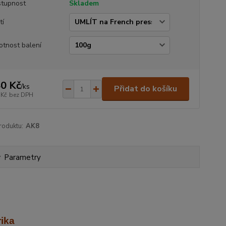
tupnost
Skladem
tí
tnost balení
0 Kč
/
ks
Přidat do košíku
 Kč
bez DPH
roduktu:
AK8
Parametry
rika