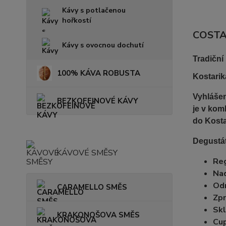
Kávy s potlačenou
hořkostí
COSTA
Kávy s ovocnou dochutí
Tradiční
100% KÁVA ROBUSTA
Kostarik
Vyhlášen
BEZKOFEINOVÉ KÁVY
je v kom
do Kosta
Degustáto
KÁVOVÉ SMĚSY
Reg
Na
Od
CARAMELLO SMĚS
Zpr
Skl
KRAKONOŠOVA SMĚS
Cup