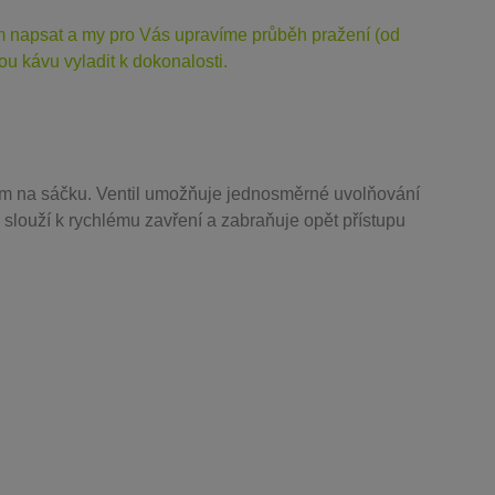
ám napsat a my pro Vás upravíme průběh pražení (od
u kávu vyladit k dokonalosti.
m na sáčku. Ventil
umožňuje j
ednosměrné uvolňování
 slouží k rychlému zavření a zabraňuje opět přístupu