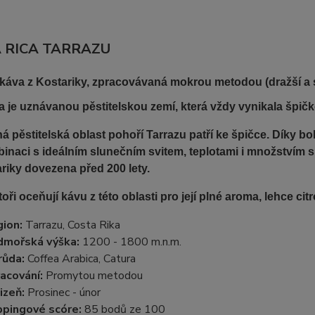
 RICA TARRAZU
 káva z Kostariky, zpracovávaná mokrou metodou (dražší a sl
a je uznávanou pěstitelskou zemí, která vždy vynikala špi
á pěstitelská oblast pohoří Tarrazu patří ke špičce. Díky 
binaci s ideálním slunečním svitem, teplotami i množstvím s
riky dovezena před 200 lety.
ři oceňují kávu z této oblasti pro její plné aroma, lehce cit
ion:
Tarrazu, Costa Rika
dmořská výška:
1200 - 1800 m.n.m.
růda:
Coffea Arabica, Catura
acování:
Promytou metodou
izeň:
Prosinec - únor
pingové scóre:
85 bodů ze 100