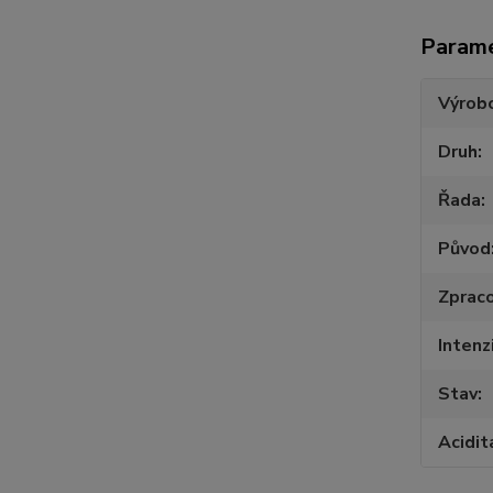
Param
Výrob
Druh
Řada
Původ
Zpraco
Intenz
Stav
Acidit