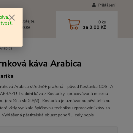
Přihlášení
áva.
 si rady? Zavolejte.
0
ks
tvosti.
za
0,00 Kč
 602 577 209
Arabica
rnková káva Arabica
arika
ruhová Arabica středně+ pražená - původ Kostarika COSTA
ARRAZU Tradiční káva z Kostariky, zpracovávaná mokrou
u (dražší a složitější). Kostarika je uznávanou pěstitelskou
která vždy vynikala špičkovou technikou zpracování kávy za
 Vyhlášená pěstitelská oblast pohoří ...
celý popis