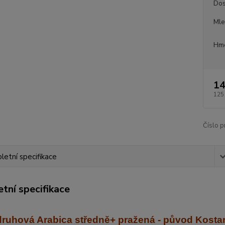
Dos
Mle
Hmo
14
125
Číslo p
etní specifikace
tní specifikace
ruhová Arabica středně+ praž
ená - původ Kosta