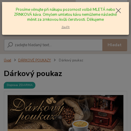
0
ks
+420 602 577 209
za
0,00 Kč
Prosíme věnujte při nákupu pozornost volbě MLETÁ nebo
ZRNKOVÁ káva. Omylem umletou kávu nemůžeme následně
měnit za zrnkovou kvůli čerstvosti. Děkujeme
Menu
Zavřít
Hledat
Úvod
DÁRKOVÉ POUKAZY
Dárkový poukaz
Dárkový poukaz
Doprava ZDARMA