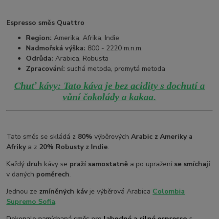
Espresso směs Quattro
Region:
Amerika, Afrika, Indie
Nadmořská výška:
800 - 2220 m.n.m.
Odrůda:
Arabica, Robusta
Zpracování:
suchá metoda, promytá metoda
Chuť kávy: Tato káva je bez acidity s dochutí a
.
vůní čokolády a kakaa
Tato směs se skládá z
80%
výběrových
Arabic z Ameriky a
Afriky
a z
20% Robusty z Indie
.
Každý
druh
kávy se
praží samostatně
a po upražení
se smíchají
v daných
poměrech
.
Jednou ze
zmíněných káv
je výběrová Arabica
Colombia
Supremo Sofia
.
Dokonale namíchaná směs pro
lahodné a silné espresso
s