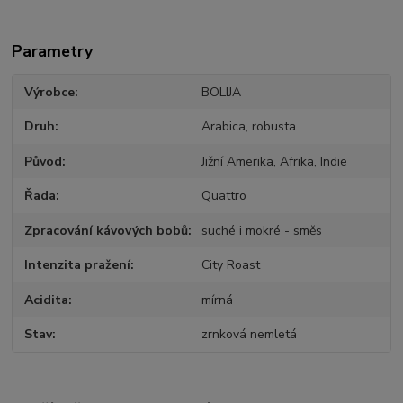
Parametry
Výrobce
BOLIJA
Druh
Arabica, robusta
Původ
Jižní Amerika, Afrika, Indie
Řada
Quattro
Zpracování kávových bobů
suché i mokré - směs
Intenzita pražení
City Roast
Acidita
mírná
Stav
zrnková nemletá