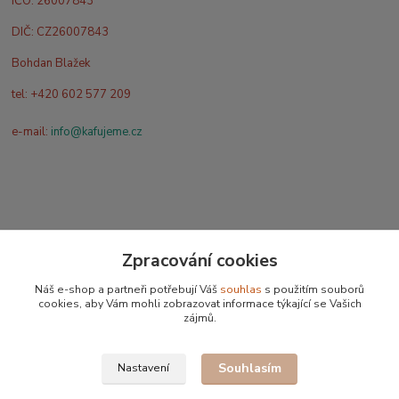
IČO: 26007843
DIČ: CZ26007843
Bohdan Blažek
tel: +420 602 577 209
e-mail:
info@kafujeme.cz
Původ
Zpracování cookies
Náš e-shop a partneři potřebují Váš
souhlas
s použitím souborů
Veškerá káva v prodeji je pražena u nás
cookies, aby Vám mohli zobrazovat informace týkající se Vašich
zájmů.
Souhlasím
Nastavení