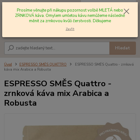
0
ks
+420 602 577 209
za
0,00 Kč
Prosíme věnujte při nákupu pozornost volbě MLETÁ nebo
ZRNKOVÁ káva. Omylem umletou kávu nemůžeme následně
měnit za zrnkovou kvůli čerstvosti. Děkujeme
Menu
Zavřít
Hledat
Úvod
ESPRESSO SMĚS QUATTRO
ESPRESSO SMĚS Quattro - zrnková
káva mix Arabica a Robusta
ESPRESSO SMĚS Quattro -
zrnková káva mix Arabica a
Robusta