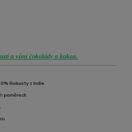
hutí a vůní čokolády a kakaa
.
20% Robusty z Indie
.
ch
poměrech
.
a
.
ou.