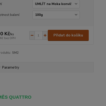
tí
tnost balení
0 Kč
/
ks
Přidat do košíku
 Kč
bez DPH
roduktu:
SM2
Parametry
MĚS QUATTRO