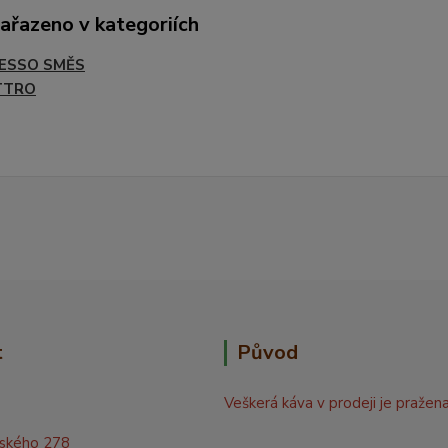
zařazeno v kategoriích
ESSO SMĚS
TTRO
t
Původ
Veškerá káva v prodeji je pražen
rského 278