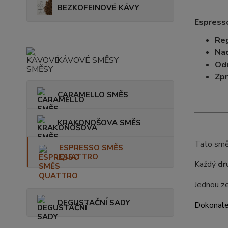
BEZKOFEINOVÉ KÁVY
Espress
Reg
Na
KÁVOVÉ SMĚSY
Od
Zpr
CARAMELLO SMĚS
KRAKONOŠOVA SMĚS
Tato smě
ESPRESSO SMĚS
QUATTRO
Každý
dr
Jednou z
DEGUSTAČNÍ SADY
Dokonale