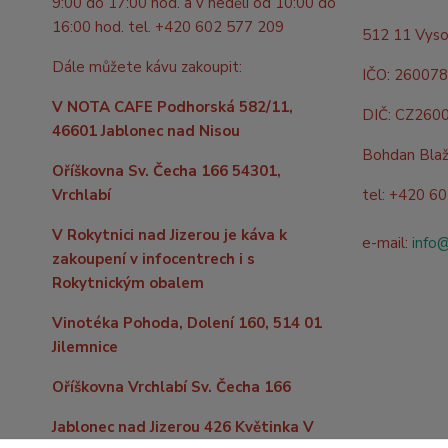
9:00 do 17:00 hod. a v neděli od 10:00 do
16:00 hod. tel. +420 602 577 209
512 11 Vyso
Dále můžete kávu zakoupit:
IČO: 26007
V NOTA CAFE Podhorská 582/11,
DIČ: CZ260
46601 Jablonec nad Nisou
Bohdan Bla
Oříškovna Sv. Čecha 166 54301,
Vrchlabí
tel: +420 6
V Rokytnici nad Jizerou je káva k
e-mail:
info
zakoupení v infocentrech i s
Rokytnickým obalem
Vinotéka Pohoda, Dolení 160, 514 01
Jilemnice
Oříškovna Vrchlabí Sv. Čecha 166
Jablonec nad Jizerou 426 Květinka V