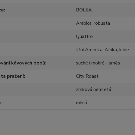
ce
BOLIJA
Arabica, robusta
Quattro
Jižní Amerika, Afrika, Indie
vání kávových bobů
suché i mokré - směs
ita pražení
City Roast
zrnková nemletá
a
mírná