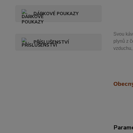
DÁRKOVÉ POUKAZY
Svou
káv
plynů z č
PŘÍSLUŠENSTVÍ
vzduchu, 
Obecný
Param