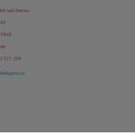
ké nad Jizerou
843
07843
žek
02 577 209
@kafujeme.cz