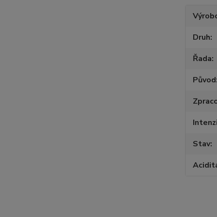
Výrob
Druh
Řada
Původ
Zpraco
Intenz
Stav
Acidit