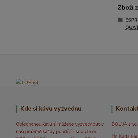
Zboží 
ESPR
QUA
Kde si kávu vyzvednu
Kontak
Objednanou kávu si můžete vyzvednout v
BOLIJA s.r.o.
naší pražírně každý pondělí - sobota od
Dr. Karla Fa