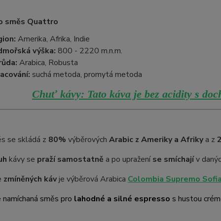
o směs Quattro
ion:
Amerika, Afrika, Indie
dmořská výška:
800 - 2220 m.n.m.
růda:
Arabica, Robusta
acování:
suchá metoda, promytá metoda
Chuť kávy: Tato káva je bez acidity s doc
s se skládá z
80%
výběrových
Arabic z Ameriky a Afriky
a z
uh
kávy se
praží samostatně
a po upražení
se smíchají
v daný
e
zmíněných káv
je výběrová Arabica
Colombia Supremo Sofi
 namíchaná směs pro
lahodné a silné espresso
s hustou crém