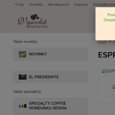
O nás
Kontakty
Jak nakupovat
Doprava
Obchodní pod
Pro
Omylem
Naše novinky
Úvod
ESPR
NOVINKY
EL PRESIDENTE
Naše speciality
SPECIALTY COFFEE
HONDURAS GEISHA