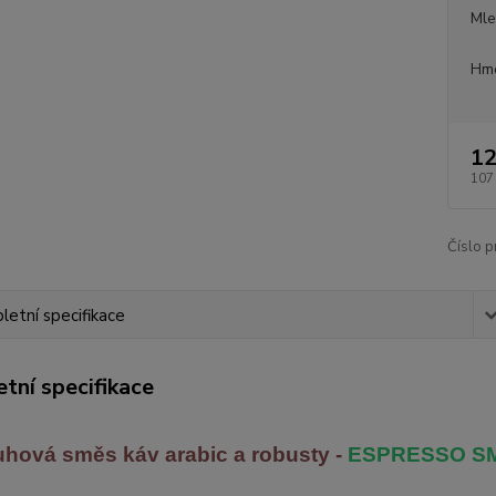
Mle
Hmo
12
107
Číslo p
etní specifikace
tní specifikace
uhová směs káv arabic
a robusty -
ESPRESSO S