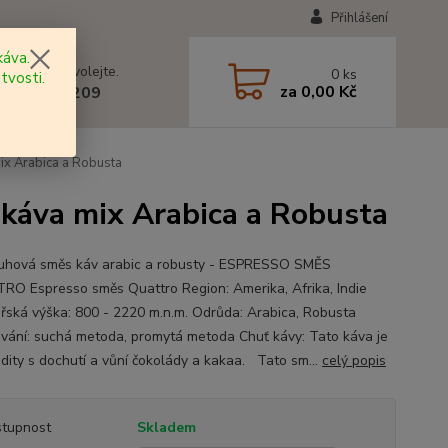
Přihlášení
áva.
 si rady? Zavolejte.
0
ks
tvosti.
za
0,00 Kč
 602 577 209
x Arabica a Robusta
áva mix Arabica a Robusta
uhová směs káv arabic a robusty - ESPRESSO SMĚS
O Espresso směs Quattro Region: Amerika, Afrika, Indie
ská výška: 800 - 2220 m.n.m. Odrůda: Arabica, Robusta
vání: suchá metoda, promytá metoda Chuť kávy: Tato káva je
idity s dochutí a vůní čokolády a kakaa. Tato sm...
celý popis
tupnost
Skladem