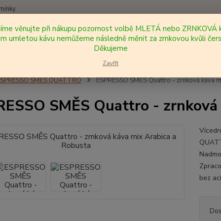
mínky
síme věnujte při nákupu pozornost volbě MLETÁ nebo ZRNKOVÁ k
Nevíte
 umletou kávu nemůžeme následně měnit za zrnkovou kvůli čers
Hledat
+420
Děkujeme
Zavřít
ESPRESSO SMĚS QUATTRO
ESPRESSO SMĚS Quattro - zrnková káva mi
ESSO SMĚS Quattro - zrnková k
Vícedr
QUATTR
Nadmoř
Zpraco
bez ac
Dos