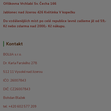
Oříškovna Vrchlabí Sv. Čecha 166
Jablonec nad Jizerou 426 Květinka V kopečku
Do vzdálenějších míst po celé republice levně zašleme již od 59,-
Kč nebo zdarma nad 2000,- Kč nákupu.
Kontakt
BOLIJA s.r.o.
Dr. Karla Farského 278
512 11 Vysoké nad Jizerou
IČO: 26007843
DIČ: CZ26007843
Bohdan Blažek
tel: +420 602 577 209