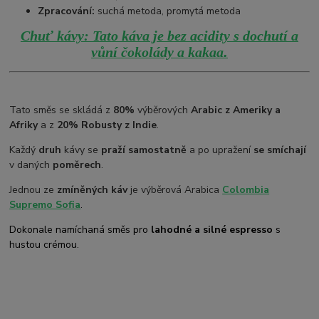
Zpracování:
suchá metoda, promytá metoda
Chuť kávy: Tato káva je bez acidity s dochutí a
.
vůní čokolády a kakaa
Tato směs se skládá z
80%
výběrových
Arabic z Ameriky a
Afriky
a z
20% Robusty z Indie
.
Každý
druh
kávy se
praží samostatně
a po upražení
se smíchají
v daných
poměrech
.
Jednou ze
zmíněných káv
je výběrová Arabica
Colombia
Supremo Sofia
.
Dokonale namíchaná směs pro
lahodné a silné espresso
s
hustou crémou.