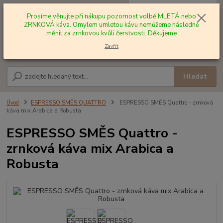
0
ks
+420 602 577 209
za
0,00 Kč
Prosíme věnujte při nákupu pozornost volbě MLETÁ nebo
ZRNKOVÁ káva. Omylem umletou kávu nemůžeme následně
měnit za zrnkovou kvůli čerstvosti. Děkujeme
Menu
Zavřít
Hledat
Úvod
ESPRESSO SMĚS QUATTRO
ESPRESSO SMĚS Quattro - zrnková
káva mix Arabica a Robusta
ESPRESSO SMĚS Quattro -
zrnková káva mix Arabica a
Robusta