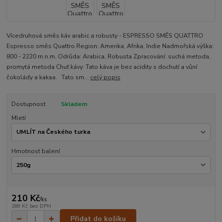
Vícedruhová směs káv arabic a robusty - ESPRESSO SMĚS QUATTRO
Espresso směs Quattro Region: Amerika, Afrika, Indie Nadmořská výška:
800 - 2220 m.n.m. Odrůda: Arabica, Robusta Zpracování: suchá metoda,
promytá metoda Chuť kávy: Tato káva je bez acidity s dochutí a vůní
čokolády a kakaa. Tato sm...
celý popis
Dostupnost
Skladem
Mletí
Hmotnost balení
210 Kč
/
ks
188 Kč
bez DPH
Přidat do košíku