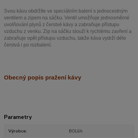
Svou
kávu obdržíte ve speciálním balení s jednocestným
ventilem a zipem na sáčku. Ventil
umožňuje j
ednosměrné
uvolňování plynů z čerstvé kávy a zabraňuje přístupu
vzduchu z venku. Zip na sáčku slouží k rychlému zavření a
zabraňuje opět přístupu vzduchu, takže káva vydrží déle
čerstvá i po rozbalení.
Obecný popis pražení kávy
Parametry
Výrobce
BOLIJA