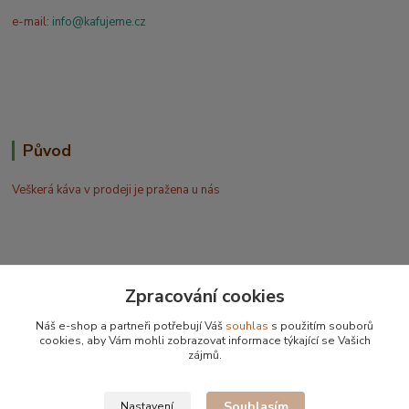
e-mail:
info@kafujeme.cz
Původ
Veškerá káva v prodeji je pražena u nás
Zpracování cookies
Bohdan Blažek
Náš e-shop a partneři potřebují Váš
souhlas
s použitím souborů
+420 602 577 209
cookies, aby Vám mohli zobrazovat informace týkající se Vašich
zájmů.
info@kafujeme.cz
Souhlasím
Nastavení