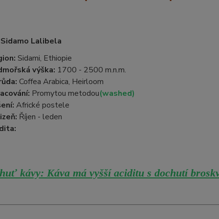
 Sidamo Lalibela
ion:
Sidami, Ethiopie
dmořská výška:
1700 - 2500 m.n.m.
růda:
Coffea Arabica, Heirloom
acování:
Promytou metodou
(washed)
ení:
Africké postele
izeň:
Říjen - leden
dita:
huť kávy: Káva má vyšší aciditu s dochutí broskví