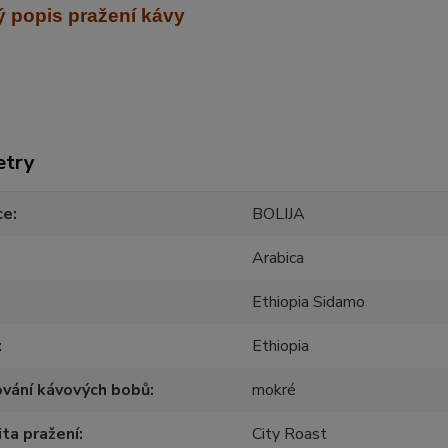
 popis pražení kávy
etry
ce
BOLIJA
Arabica
Ethiopia Sidamo
Ethiopia
vání kávových bobů
mokré
ita pražení
City Roast