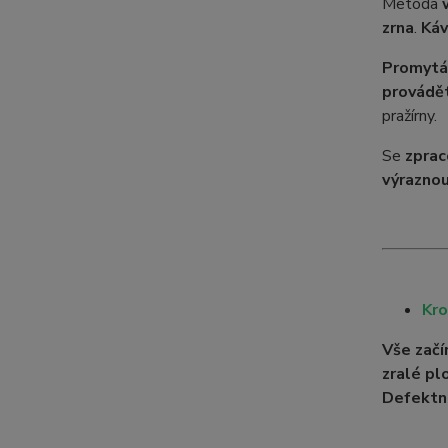
Metoda
zrna
.
Káv
Promytá 
provádět
pražírny.
Se
zpra
výraznou
Kro
Vše začí
zralé pl
Defektn