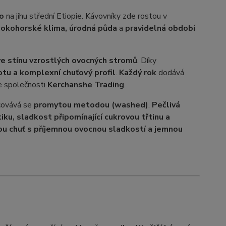
o
na jihu střední Etiopie. Kávovníky zde rostou v
ysokohorské klima, úrodná půda
a
pravidelná období
ve stínu vzrostlých ovocných stromů
. Díky
otu a komplexní chuťový profil
.
Každý rok
dodává
e společnosti
Kerchanshe Trading
.
covává se
promytou metodou (washed)
.
Pečlivá
ku, sladkost připomínající cukrovou třtinu a
nou chuť s příjemnou ovocnou sladkostí a jemnou