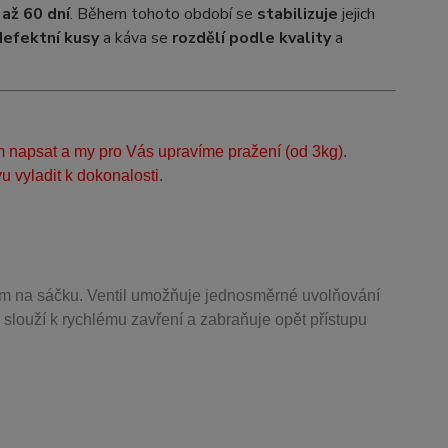
 až 60 dní
. Během tohoto období se
stabilizuje
jejich
defektní kusy
a káva se
rozdělí podle kvality
a
m napsat a my pro Vás upravíme pražení (od 3kg).
 vyladit k dokonalosti.
m na sáčku. Ventil
umožňuje j
ednosměrné uvolňování
 slouží k rychlému zavření a zabraňuje opět přístupu