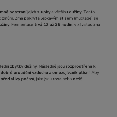
emně odstraní
jejich
slupky
a většinu
dužiny
. Tento
 zrnům. Zrna
pokrytá
lepkavým
slizem
(mucilage) se
užiny
. Fermentace
trvá 12 až 36 hodin
, v závislosti na
slední
zbytky dužiny
. Následně jsou
rozprostřena k
í
dobré proudění vzduchu
a
omezují
vznik plísní
. Aby
 před vlivy počasí
, jako jsou
rosa
nebo
déšť
.