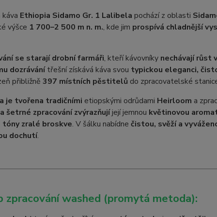
 káva
Ethiopia Sidamo Gr. 1 Lalibela
pochází z oblasti
Sidam
ké výšce
1 700–2 500 m n. m.
, kde jim
prospívá chladnější v
ání se starají drobní farmáři
, kteří kávovníky
nechávají růst 
u dozrávání
třešní získává káva svou
typickou eleganci, čist
zeň přibližně
397 místních pěstitelů
do zpracovatelské stanic
a je tvořena tradičními
etiopskými odrůdami
Heirloom
a zpra
a šetrné zpracování zvýrazňují
její jemnou
květinovou aromati
 tóny zralé broskve
. V šálku nabídne
čistou, svěží a vyváže
ou dochutí
.
p zpracování washed (promytá metoda):