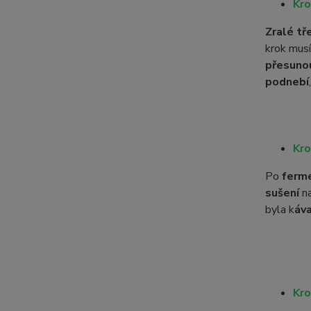
Kro
Zralé tř
krok mus
přesuno
podnebí
Kro
Po
ferm
sušení
n
byla k
áv
Kro