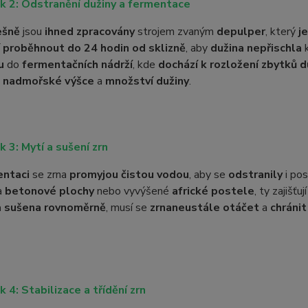
k 2: Odstranění dužiny a fermentace
ešně
jsou
ihned zpracovány
strojem zvaným
depulper
, který
j
í
proběhnout do 24 hodin od sklizně
, aby
dužina nepřischla
k
u
do
fermentačních nádrží
, kde
dochází k rozložení zbytků d
,
nadmořské výšce
a
množství dužiny
.
k 3: Mytí a sušení zrn
entaci
se zrna
promyjou čistou vodou
, aby se
odstranily
i po
a
betonové plochy
nebo vyvýšené
africké postele
, ty zajišťuj
a sušena rovnoměrně
, musí se
zrna
neustále otáčet
a
chránit
k 4: Stabilizace a třídění zrn