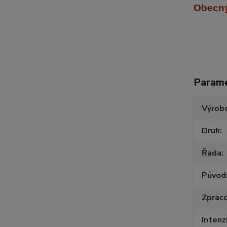
Obecný
Param
Výrob
Druh
Řada
Původ
Zpraco
Intenz