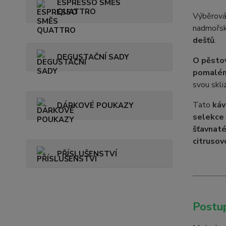
ESPRESSO SMĚS
QUATTRO
Výběrová
nadmořs
dešťů
.
DEGUSTAČNÍ SADY
O pěstov
pomalém
svou skli
Tato
káv
DÁRKOVÉ POUKAZY
selekce 
šťavnaté
citrusov
PŘÍSLUŠENSTVÍ
Postu