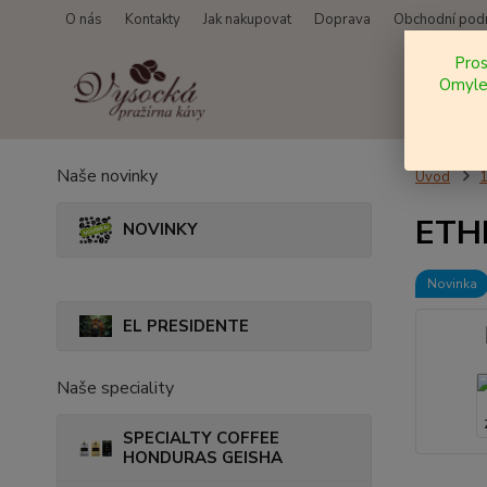
O nás
Kontakty
Jak nakupovat
Doprava
Obchodní pod
Pro
Omylem
Naše novinky
Úvod
ETHI
NOVINKY
Novinka
EL PRESIDENTE
Naše speciality
SPECIALTY COFFEE
HONDURAS GEISHA