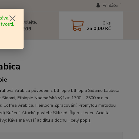
Přihlášení
áva.
 si rady? Zavolejte.
0
ks
tvosti.
za
0,00 Kč
 602 577 209
abica
pie
ruhová Arabica původem z Ethiopie Ethiopia Sidamo Lalibela
: Sidami, Ethiopie Nadmořská výška: 1700 - 2500 m.n.m.
: Coffea Arabica, Heirloom Zpracování: Promytou metodou
d) Sušení: Africké postele Sklizeň: Říjen - leden Acidita:
ávy: Káva má vyšší aciditu s dochu...
celý popis