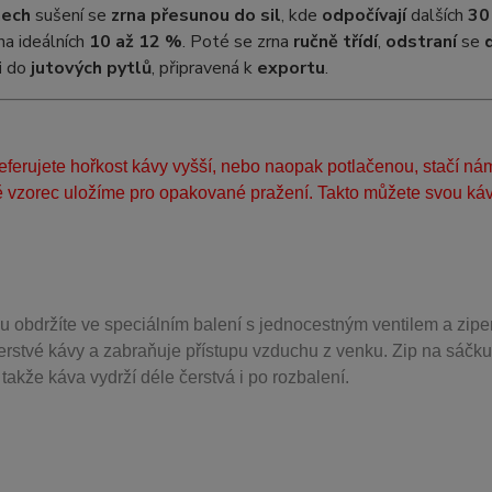
nech
sušení se
zrna přesunou do sil
, kde
odpočívají
dalších
30
na ideálních
10 až 12 %
. Poté se zrna
ručně třídí
,
odstraní
se
i
do
jutových pytlů
, připravená k
exportu
.
ferujete hořkost kávy vyšší, nebo naopak potlačenou, stačí ná
 vzorec uložíme pro opakované pražení. Takto můžete svou kávu
u obdržíte ve speciálním balení s jednocestným ventilem a zipe
erstvé kávy a zabraňuje přístupu vzduchu z venku. Zip na sáčku
takže káva vydrží déle čerstvá i po rozbalení.