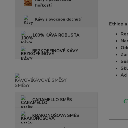
hořkostí
Kávy s ovocnou dochutí
Ethiopia
Reg
100% KÁVA ROBUSTA
Na
Od
BEZKOFEINOVÉ KÁVY
Zpr
Suš
Skl
Aci
KÁVOVÉ SMĚSY
CARAMELLO SMĚS
C
KRAKONOŠOVA SMĚS