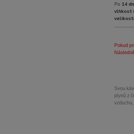
Po
14 d
vlhkost
velikost
Pokud pre
Následně
Svou
káv
plynů z č
vzduchu, 