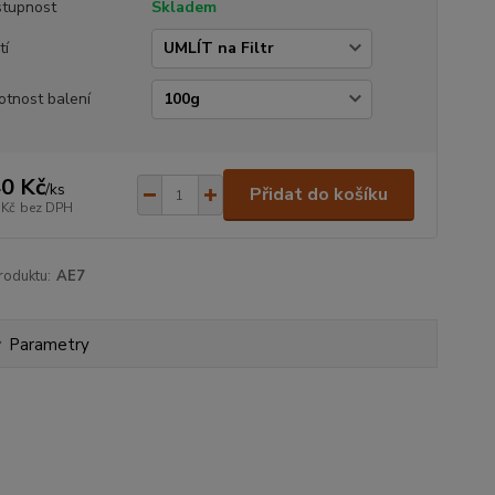
tupnost
Skladem
tí
tnost balení
0 Kč
/
ks
Přidat do košíku
 Kč
bez DPH
roduktu:
AE7
Parametry