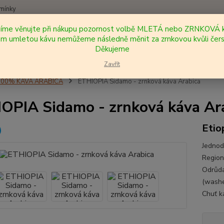
mínky
síme věnujte při nákupu pozornost volbě MLETÁ nebo ZRNKOVÁ k
Nevíte
 umletou kávu nemůžeme následně měnit za zrnkovou kvůli čers
Hledat
+420
Děkujeme
Zavřít
100% KÁVA ARABICA
ETHIOPIA Sidamo - zrnková káva Arabica
OPIA Sidamo - zrnková káva Ar
Etio
Jednod
Region
Odrůda
(washe
Chuť k