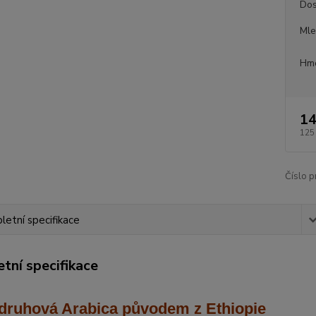
Dos
Mle
Hmo
14
125
Číslo p
etní specifikace
tní specifikace
druhová Arabica
původem z Ethiopie