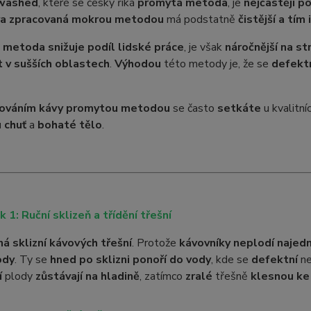
washed
, které se česky říká
promytá metoda
, je
nejčastěji p
a zpracovaná mokrou metodou
má podstatně
čistější a tím 
metoda snižuje podíl lidské práce
, je však
náročnější na st
 v sušších oblastech
.
Výhodou
této metody je, že se
defektn
cováním kávy promytou metodou
se často
setkáte
u kvalitní
 chuť
a
bohaté tělo
.
k 1: Ruční sklizeň a třídění třešní
ná sklizní kávových třešní
. Protože
kávovníky neplodí najed
ody
. Ty se
hned po sklizni ponoří do vody
, kde se
defektní
n
í
plody
zůstávají na hladině
, zatímco
zralé
třešně
klesnou ke