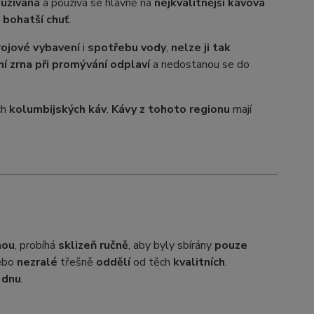
oužívaná
a používá se hlavně na
nejkvalitnější kávová
i bohatší chuť
.
rojové vybavení
i
spotřebu vody
,
nelze ji tak
í zrna při promývání odplaví
a nedostanou se do
ch
kolumbijských káv
.
Kávy z tohoto regionu
mají
nou
, probíhá
sklizeň ručně
, aby byly sbírány
pouze
ebo
nezralé
třešně
oddělí
od těch
kvalitních
.
 dnu
.