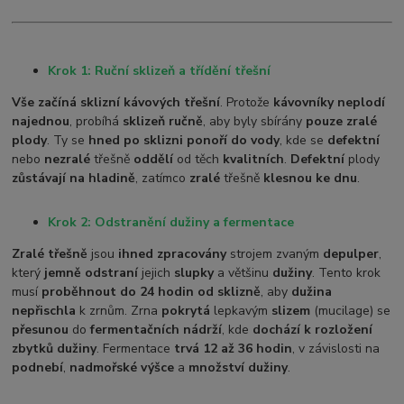
Krok 1: Ruční sklizeň a třídění třešní
Vše začíná sklizní kávových třešní
. Protože
kávovníky neplodí
najednou
, probíhá
sklizeň ručně
, aby byly sbírány
pouze zralé
plody
. Ty se
hned po sklizni ponoří do vody
, kde se
defektní
nebo
nezralé
třešně
oddělí
od těch
kvalitních
.
Defektní
plody
zůstávají na hladině
, zatímco
zralé
třešně
klesnou ke dnu
.
Krok 2: Odstranění dužiny a fermentace
Zralé třešně
jsou
ihned zpracovány
strojem zvaným
depulper
,
který
jemně odstraní
jejich
slupky
a většinu
dužiny
. Tento krok
musí
proběhnout do 24 hodin od sklizně
, aby
dužina
nepřischla
k zrnům. Zrna
pokrytá
lepkavým
slizem
(mucilage) se
přesunou
do
fermentačních nádrží
, kde
dochází k rozložení
zbytků dužiny
. Fermentace
trvá 12 až 36 hodin
, v závislosti na
podnebí
,
nadmořské výšce
a
množství dužiny
.