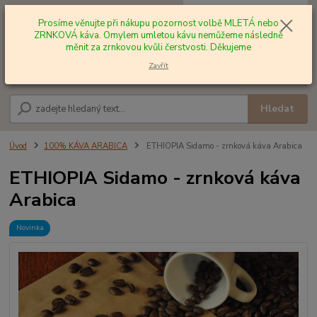
0
ks
+420 602 577 209
za
0,00 Kč
Prosíme věnujte při nákupu pozornost volbě MLETÁ nebo
ZRNKOVÁ káva. Omylem umletou kávu nemůžeme následně
měnit za zrnkovou kvůli čerstvosti. Děkujeme
Menu
Zavřít
Hledat
Úvod
100% KÁVA ARABICA
ETHIOPIA Sidamo - zrnková káva Arabica
ETHIOPIA Sidamo - zrnková káva
Arabica
Novinka