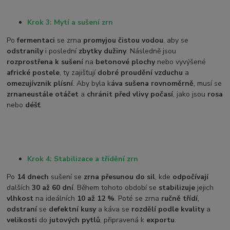
Krok 3: Mytí a sušení zrn
Po
fermentaci
se zrna
promyjou čistou vodou
, aby se
odstranily
i poslední
zbytky dužiny
. Následně jsou
rozprostřena k sušení
na
betonové plochy
nebo vyvýšené
africké postele
, ty zajišťují
dobré proudění vzduchu
a
omezují
vznik plísní
. Aby byla k
áva sušena rovnoměrně
, musí se
zrna
neustále otáčet
a
chránit před vlivy počasí
, jako jsou
rosa
nebo
déšť
.
Krok 4: Stabilizace a třídění zrn
Po
14 dnech
sušení se
zrna přesunou do sil
, kde
odpočívají
dalších
30 až 60 dní
. Během tohoto období se
stabilizuje
jejich
vlhkost
na ideálních
10 až 12 %
. Poté se zrna
ručně třídí
,
odstraní
se
defektní kusy
a káva se
rozdělí podle kvality
a
velikosti
do
jutových pytlů
, připravená k
exportu
.