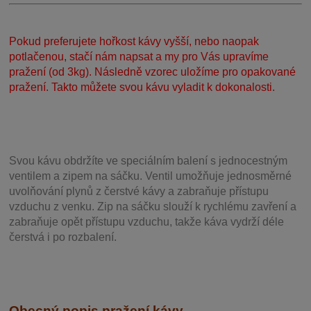
Pokud preferujete hořkost kávy vyšší, nebo naopak
potlačenou, stačí nám napsat a my pro Vás upravíme
pražení (od 3kg). Následně vzorec uložíme pro opakované
pražení. Takto můžete svou kávu vyladit k dokonalosti.
Svou
kávu obdržíte ve speciálním balení s jednocestným
ventilem a zipem na sáčku. Ventil
umožňuje j
ednosměrné
uvolňování plynů z čerstvé kávy a zabraňuje přístupu
vzduchu z venku. Zip na sáčku slouží k rychlému zavření a
zabraňuje opět přístupu vzduchu, takže káva vydrží déle
čerstvá i po rozbalení.
Obecný popis pražení kávy