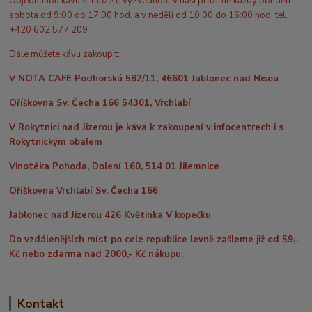
Objednanou kávu si můžete vyzvednout v naší pražírně každý pondělí -
sobota od 9:00 do 17:00 hod. a v neděli od 10:00 do 16:00 hod. tel.
+420 602 577 209
Dále můžete kávu zakoupit:
V NOTA CAFE Podhorská 582/11, 46601 Jablonec nad Nisou
Oříškovna Sv. Čecha 166 54301, Vrchlabí
V Rokytnici nad Jizerou je káva k zakoupení v infocentrech i s
Rokytnickým obalem
Vinotéka Pohoda, Dolení 160, 514 01 Jilemnice
Oříškovna Vrchlabí Sv. Čecha 166
Jablonec nad Jizerou 426 Květinka V kopečku
Do vzdálenějších míst po celé republice levně zašleme již od 59,-
Kč nebo zdarma nad 2000,- Kč nákupu.
Kontakt