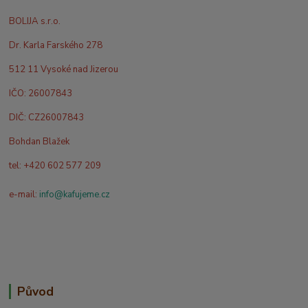
BOLIJA s.r.o.
Dr. Karla Farského 278
512 11 Vysoké nad Jizerou
IČO: 26007843
DIČ: CZ26007843
Bohdan Blažek
tel: +420 602 577 209
e-mail:
info@kafujeme.cz
Původ