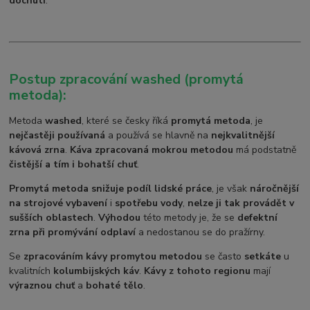
dochutí
.
Postup zpracování washed (promytá
metoda):
Metoda
washed
, které se česky říká
promytá metoda
, je
nejčastěji používaná
a používá se hlavně na
nejkvalitnější
kávová zrna
.
Káva zpracovaná mokrou metodou
má podstatně
čistější a tím i bohatší chuť
.
Promytá metoda snižuje podíl lidské práce
, je však
náročnější
na strojové vybavení
i
spotřebu vody
,
nelze ji tak provádět v
sušších oblastech
.
Výhodou
této metody je, že se
defektní
zrna při promývání odplaví
a nedostanou se do pražírny.
Se
zpracováním kávy promytou metodou
se často
setkáte
u
kvalitních
kolumbijských káv
.
Kávy z tohoto regionu
mají
výraznou chuť
a
bohaté tělo
.