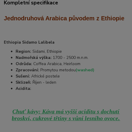
Kompletní specifikace
Jednodruhová Arabica
původem z Ethiopie
Ethiopia Sidamo Lalibela
Region:
Sidami, Ethiopie
Nadmořská výška:
1700 - 2500 m.n.m.
Odrůda:
Coffea Arabica, Heirloom
Zpracování:
Promytou metodou
(washed)
Sušení:
Africké postele
Sklizeň:
Říjen - leden
Acidita:
Chuť kávy: Káva má vyšší aciditu s dochutí
.
broskví, cukrové třtiny s vůní lesního ovoce