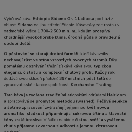
Výběrová káva
Ethiopia Sidamo Gr. 1 Lalibela
pochází z
oblasti
Sidamo
na jihu střední Etiopie. Kávovníky zde rostou v
nadmořské výšce
1 700–2 500 m n. m.
, kde jim
prospívá
chladnější vysokohorské klima, úrodná půda
a
pravidelná
období dešťů
.
O pěstování se starají drobní farmáři
, kteří kávovníky
nechávají růst ve stínu vzrostlých ovocných stromů
. Díky
pomalému dozrávání
třešní získává káva svou
typickou
eleganci, čistotu a komplexní chuťový profil
.
Každý rok
dodává svou sklizeň přibližně
397 místních pěstitelů
do
zpracovatelské stanice společnosti
Kerchanshe Trading
.
Tato
káva je tvořena tradičními
etiopskými odrůdami
Heirloom
a zpracovává se
promytou metodou (washed)
.
Pečlivá selekce
a šetrné zpracování zvýrazňují
její jemnou
květinovou
aromatiku, sladkost připomínající cukrovou třtinu a šťavnaté
tóny zralé broskve
. V šálku nabídne
čistou, svěží a vyváženou
chuť s příjemnou ovocnou sladkostí a jemnou citrusovou