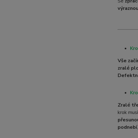
Se
zpra
výraznou
Kro
Vše začí
zralé pl
Defektn
Kro
Zralé tř
krok mus
přesuno
podnebí