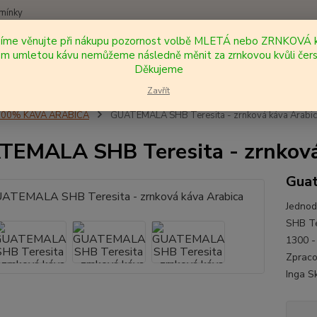
mínky
síme věnujte při nákupu pozornost volbě MLETÁ nebo ZRNKOVÁ k
Nevíte
 umletou kávu nemůžeme následně měnit za zrnkovou kvůli čers
Hledat
+420
Děkujeme
Zavřít
100% KÁVA ARABICA
GUATEMALA SHB Teresita - zrnková káva Arabi
EMALA SHB Teresita - zrnková
Gua
Jednod
SHB Te
1300 -
Zpraco
Inga Sk