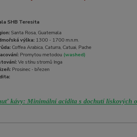
la SHB Teresita
ion:
Santa Rosa, Guatemala
dmořská výška:
1300 - 1700 m.n.m.
růda:
Coffea Arabica, Caturra, Catuai, Pache
acování:
Promytou metodou
(washed)
tování:
Ve stínu stromů Inga
izeň:
Prosinec - březen
dita:
uť kávy: Minimální acidita s dochutí lískových o