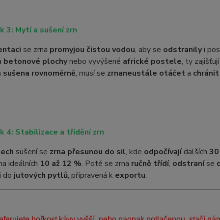
k 3: Mytí a sušení zrn
entaci
se zrna
promyjou čistou vodou
, aby se
odstranily
i po
a
betonové plochy
nebo vyvýšené
africké postele
, ty zajišťuj
a sušena rovnoměrně
, musí se
zrna
neustále otáčet
a
chránit
k 4: Stabilizace a třídění zrn
nech
sušení se
zrna přesunou do sil
, kde
odpočívají
dalších
30
na ideálních
10 až 12 %
. Poté se zrna
ručně třídí
,
odstraní
se
i
do
jutových pytlů
, připravená k
exportu
.
ferujete hořkost kávy vyšší, nebo naopak potlačenou, stačí ná