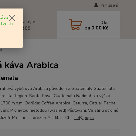
Přihlášení
áva.
 si rady? Zavolejte.
0
ks
tvosti.
za
0,00 Kč
 602 577 209
ca
 káva Arabica
temala
ruhová výběrová Arabica původem z Guatemaly Guatemala
resita Region: Santa Rosa, Guatemala Nadmořská výška:
 1700 m.n.m. Odrůda: Coffea Arabica, Caturra, Catuai, Pache
vání: Promytou metodou (washed) Pěstování: Ve stínu stromů
lizeň: Prosinec - březen Acidita: Ch...
celý popis