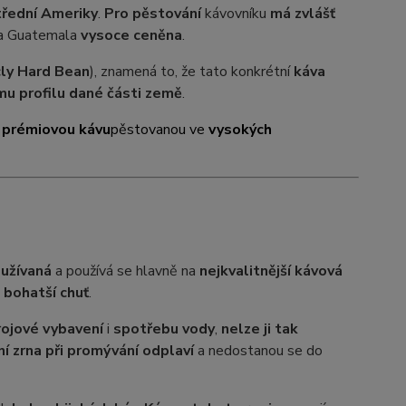
třední Ameriky
.
Pro pěstování
kávovníku
má zvlášť
va Guatemala
vysoce ceněna
.
cly
Hard
Bean
), znamená to, že tato konkrétní
káva
u profilu dané části země
.
e
prémiovou kávu
pěstovanou ve
vysokých
oužívaná
a používá se hlavně na
nejkvalitnější kávová
i bohatší chuť
.
rojové vybavení
i
spotřebu vody
,
nelze ji tak
í zrna při promývání odplaví
a nedostanou se do