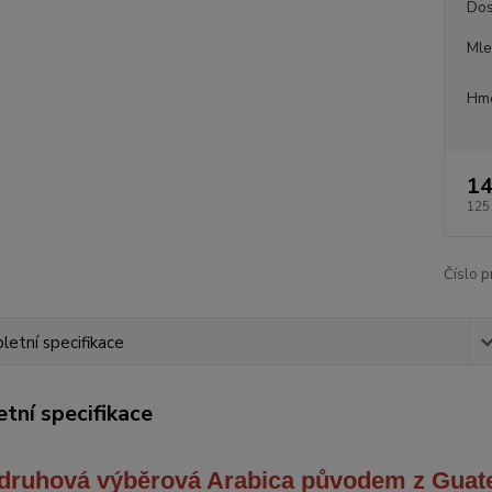
Dos
Mle
Hmo
14
125
Číslo p
etní specifikace
tní specifikace
druhová výběrová Arabica
původem z Guat