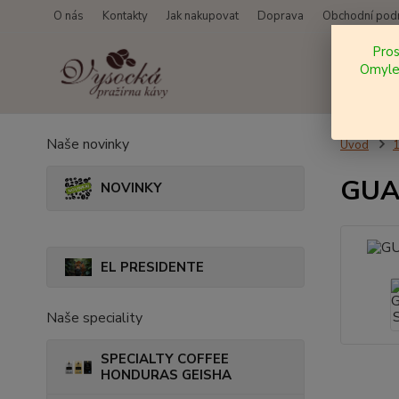
O nás
Kontakty
Jak nakupovat
Doprava
Obchodní pod
Pro
Omylem
Naše novinky
Úvod
GUAT
NOVINKY
EL PRESIDENTE
Naše speciality
SPECIALTY COFFEE
HONDURAS GEISHA