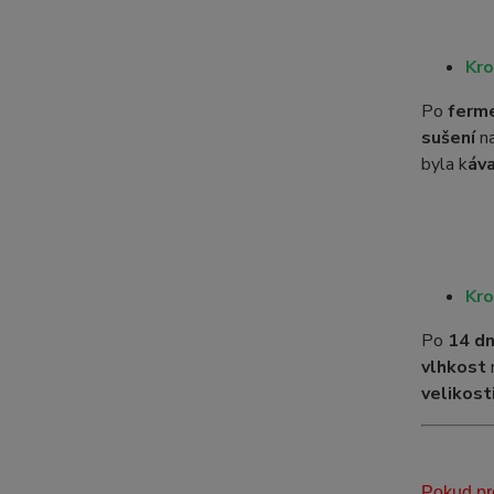
Kro
Po
ferm
sušení
n
byla k
áv
Kro
Po
14 d
vlhkost
velikost
Pokud pre