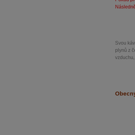
Následně
Svou
káv
plynů z č
vzduchu, 
Obecný