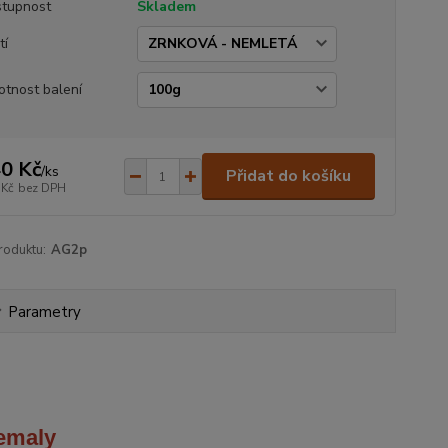
tupnost
Skladem
tí
tnost balení
0 Kč
/
ks
Přidat do košíku
 Kč
bez DPH
roduktu:
AG2p
Parametry
emaly