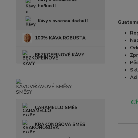
hořkostí
Kávy s ovocnou dochutí
Guatema
Reg
100% KÁVA ROBUSTA
Na
Od
BEZKOFEINOVÉ KÁVY
Zpr
Pěs
Skl
Aci
KÁVOVÉ SMĚSY
Ch
CARAMELLO SMĚS
KRAKONOŠOVA SMĚS