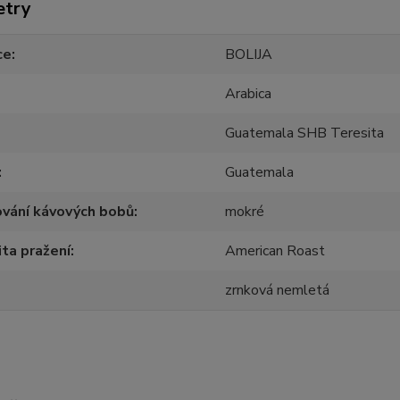
etry
ce
BOLIJA
Arabica
Guatemala SHB Teresita
Guatemala
vání kávových bobů
mokré
ita pražení
American Roast
zrnková nemletá