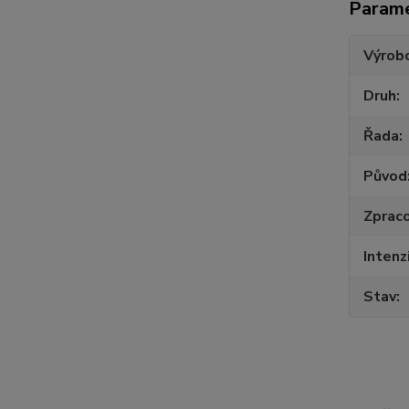
Param
Výrob
Druh
Řada
Původ
Zpraco
Intenz
Stav