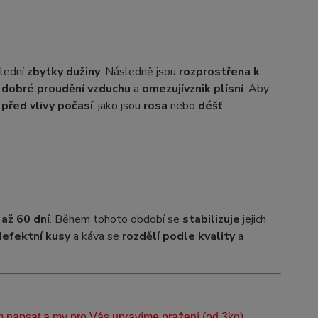
slední
zbytky dužiny
. Následně jsou
rozprostřena k
í
dobré proudění vzduchu
a
omezují
vznik plísní
. Aby
 před vlivy počasí
, jako jsou
rosa
nebo
déšť
.
 až 60 dní
. Během tohoto období se
stabilizuje
jejich
defektní kusy
a káva se
rozdělí podle kvality
a
m napsat a my pro Vás upravíme pražení (od 3kg).