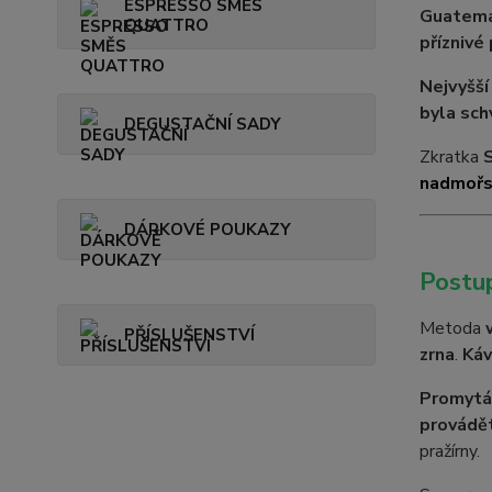
ESPRESSO SMĚS
Guatem
QUATTRO
příznivé
Nejvyšší
byla sc
DEGUSTAČNÍ SADY
Zkratka
nadmořs
DÁRKOVÉ POUKAZY
Postu
Metoda
PŘÍSLUŠENSTVÍ
zrna
.
Káv
Promytá 
provádět
pražírny.