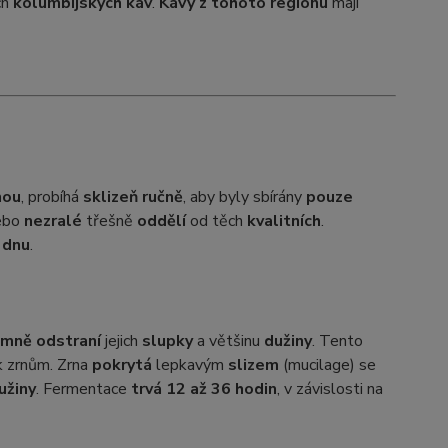
ch
kolumbijských káv
.
Kávy z tohoto regionu
mají
nou
, probíhá
sklizeň ručně
, aby byly sbírány
pouze
ebo
nezralé
třešně
oddělí
od těch
kvalitních
.
 dnu
.
emně odstraní
jejich
slupky
a většinu
dužiny
. Tento
 zrnům. Zrna
pokrytá
lepkavým
slizem
(mucilage) se
užiny
. Fermentace
trvá 12 až 36 hodin
, v závislosti na