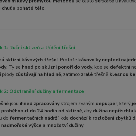
cováním kávy promytou metodou
se často
setkáte
u kvalitní
 chuť
a
bohaté tělo
.
k 1: Ruční sklizeň a třídění třešní
ná sklizní kávových třešní
. Protože
kávovníky neplodí najed
ody
. Ty se
hned po sklizni ponoří do vody
, kde se
defektní
n
í
plody
zůstávají na hladině
, zatímco
zralé
třešně
klesnou ke
k 2: Odstranění dužiny a fermentace
ešně
jsou
ihned zpracovány
strojem zvaným
depulper
, který
j
í
proběhnout do 24 hodin od sklizně
, aby
dužina nepřischla
k
u
do
fermentačních nádrží
, kde
dochází k rozložení zbytků d
,
nadmořské výšce
a
množství dužiny
.