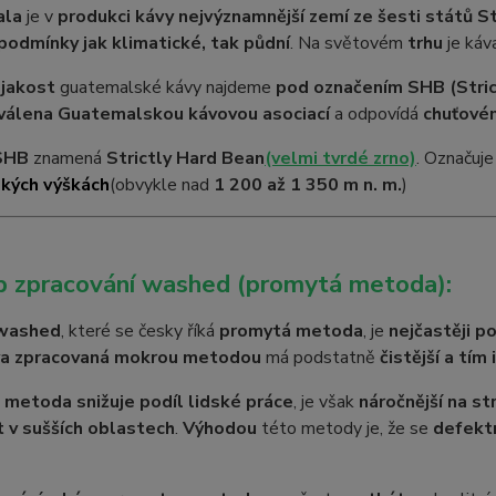
ala
je v
produkci kávy nejvýznamnější zemí ze šesti států S
 podmínky jak klimatické, tak půdní
. Na světovém
trhu
je ká
 jakost
guatemalské kávy najdeme
pod označením SHB (Stri
hválena Guatemalskou kávovou asociací
a odpovídá
chuťovém
SHB
znamená
Strictly Hard Bean
(velmi tvrdé zrno)
. Označuj
kých výškách
(obvykle nad
1 200 až 1 350 m n. m.
)
p zpracování washed (promytá metoda):
washed
, které se česky říká
promytá metoda
, je
nejčastěji p
a zpracovaná mokrou metodou
má podstatně
čistější a tím 
metoda snižuje podíl lidské práce
, je však
náročnější na st
 v sušších oblastech
.
Výhodou
této metody je, že se
defektn