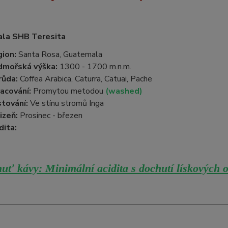
la SHB Teresita
ion:
Santa Rosa, Guatemala
dmořská výška:
1300 - 1700 m.n.m.
růda:
Coffea Arabica, Caturra, Catuai, Pache
acování:
Promytou metodou
(washed)
tování:
Ve stínu stromů Inga
izeň:
Prosinec - březen
dita:
uť kávy: Minimální acidita s dochutí lískových o