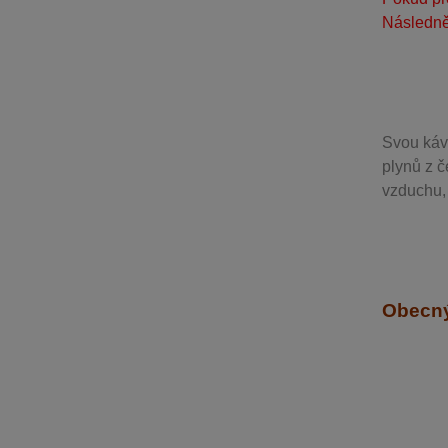
Následně
Svou
káv
plynů z č
vzduchu, 
Obecný