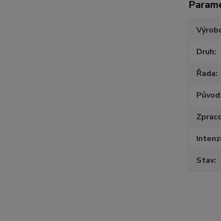
Param
Výrob
Druh
Řada
Původ
Zpraco
Intenz
Stav