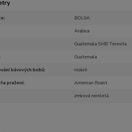
etry
ce
BOLIJA
Arabica
Guatemala SHB Teresita
Guatemala
vání kávových bobů
mokré
ita pražení
American Roast
zrnková nemletá