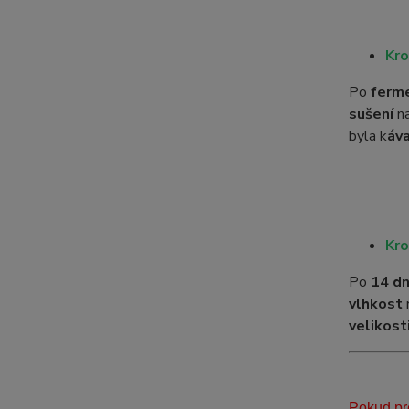
Kro
Po
ferm
sušení
n
byla k
áv
Kro
Po
14 d
vlhkost
velikost
Pokud pre