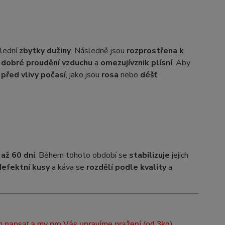
slední
zbytky dužiny
. Následně jsou
rozprostřena k
í
dobré proudění vzduchu
a
omezují
vznik plísní
. Aby
 před vlivy počasí
, jako jsou
rosa
nebo
déšť
.
 až 60 dní
. Během tohoto období se
stabilizuje
jejich
defektní kusy
a káva se
rozdělí podle kvality
a
m napsat a my pro Vás upravíme pražení (od 3kg).