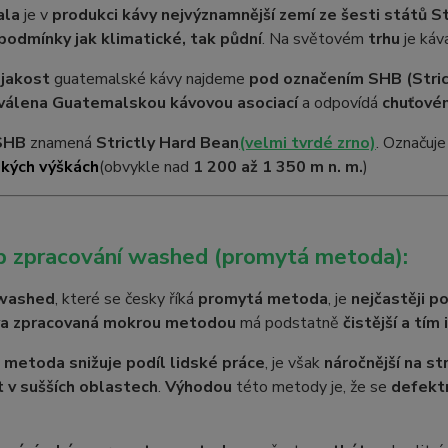
ala
je v
produkci kávy nejvýznamnější zemí ze šesti států S
 podmínky jak klimatické, tak půdní
. Na světovém
trhu
je ká
 jakost
guatemalské kávy najdeme
pod označením SHB (Stri
hválena Guatemalskou kávovou asociací
a odpovídá
chuťovém
SHB
znamená
Strictly Hard Bean
(velmi tvrdé zrno)
. Označuj
kých výškách
(obvykle nad
1 200 až 1 350 m n. m.
)
p zpracování washed (promytá metoda):
washed
, které se česky říká
promytá metoda
, je
nejčastěji p
a zpracovaná mokrou metodou
má podstatně
čistější a tím 
metoda snižuje podíl lidské práce
, je však
náročnější na st
 v sušších oblastech
.
Výhodou
této metody je, že se
defektn