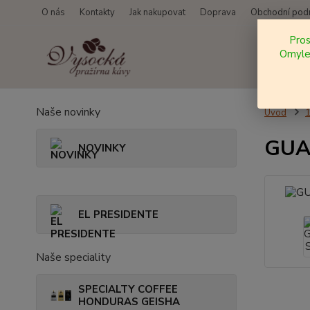
O nás
Kontakty
Jak nakupovat
Doprava
Obchodní pod
Pro
Omylem
Naše novinky
Úvod
GUAT
NOVINKY
EL PRESIDENTE
Naše speciality
SPECIALTY COFFEE
HONDURAS GEISHA