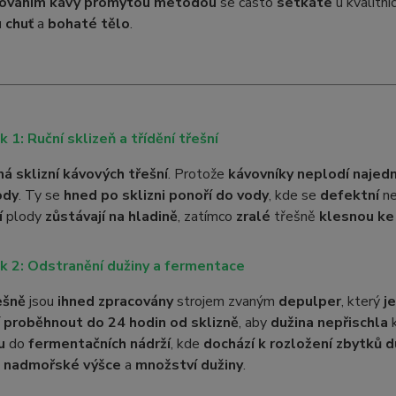
cováním kávy promytou metodou
se často
setkáte
u kvalitní
 chuť
a
bohaté tělo
.
k 1: Ruční sklizeň a třídění třešní
ná sklizní kávových třešní
. Protože
kávovníky neplodí najed
ody
. Ty se
hned po sklizni ponoří do vody
, kde se
defektní
n
í
plody
zůstávají na hladině
, zatímco
zralé
třešně
klesnou ke
k 2: Odstranění dužiny a fermentace
ešně
jsou
ihned zpracovány
strojem zvaným
depulper
, který
j
í
proběhnout do 24 hodin od sklizně
, aby
dužina nepřischla
k
u
do
fermentačních nádrží
, kde
dochází k rozložení zbytků d
,
nadmořské výšce
a
množství dužiny
.