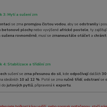
k 3: Mytí a sušení zrn
entaci
se zrna
promyjou čistou vodou
, aby se
odstranily
i po
a
betonové plochy
nebo vyvýšené
africké postele
, ty zajišťuj
a sušena rovnoměrně
, musí se
zrna
neustále otáčet
a
chránit
k 4: Stabilizace a třídění zrn
nech
sušení se
zrna přesunou do sil
, kde
odpočívají
dalších
30
na ideálních
10 až 12 %
. Poté se zrna
ručně třídí
,
odstraní
se
i
do
jutových pytlů
, připravená k
exportu
.
ferujete hořkost kávy vyšší, nebo naopak potlačenou, stačí ná