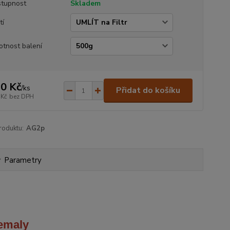
tupnost
Skladem
tí
tnost balení
0 Kč
/
ks
Přidat do košíku
 Kč
bez DPH
roduktu:
AG2p
Parametry
emaly