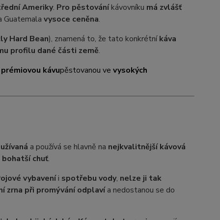
třední Ameriky
.
Pro pěstování
kávovníku
má zvlášť
va Guatemala
vysoce ceněna
.
cly
Hard
Bean
), znamená to, že tato konkrétní
káva
u profilu dané části země
.
e
prémiovou kávu
pěstovanou ve
vysokých
oužívaná
a používá se hlavně na
nejkvalitnější kávová
i bohatší chuť
.
rojové vybavení
i
spotřebu vody
,
nelze ji tak
í zrna při promývání odplaví
a nedostanou se do