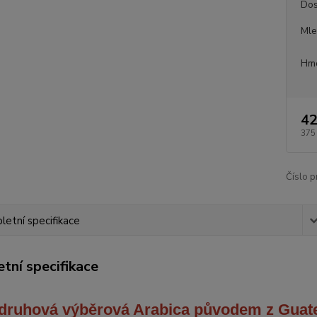
Dos
Mle
Hmo
42
375
Číslo p
etní specifikace
tní specifikace
druhová výběrová Arabica
původem z Guat