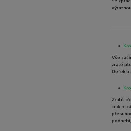
Se
zpra
výraznou
Kro
Vše začí
zralé pl
Defektn
Kro
Zralé tř
krok mus
přesuno
podnebí