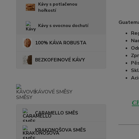
Kávy s potlačenou
hořkostí
Guatema
Kávy s ovocnou dochutí
Reg
Na
100% KÁVA ROBUSTA
Od
Zpr
BEZKOFEINOVÉ KÁVY
Pěs
Skl
Aci
KÁVOVÉ SMĚSY
Ch
CARAMELLO SMĚS
KRAKONOŠOVA SMĚS