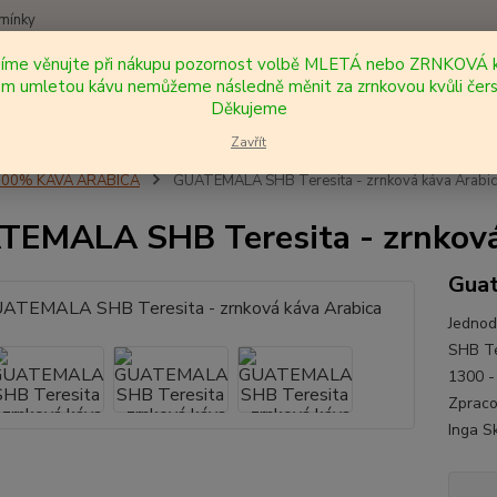
mínky
síme věnujte při nákupu pozornost volbě MLETÁ nebo ZRNKOVÁ k
Nevíte
 umletou kávu nemůžeme následně měnit za zrnkovou kvůli čers
Hledat
+420
Děkujeme
Zavřít
100% KÁVA ARABICA
GUATEMALA SHB Teresita - zrnková káva Arabi
EMALA SHB Teresita - zrnková
Gua
Jednod
SHB Te
1300 -
Zpraco
Inga Sk