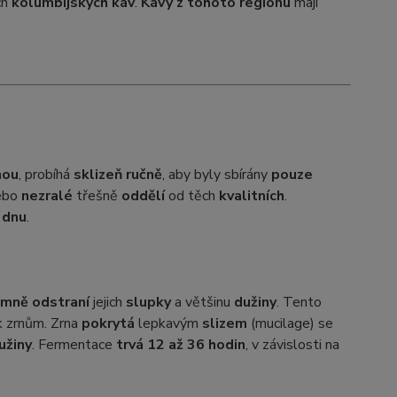
ch
kolumbijských káv
.
Kávy z tohoto regionu
mají
nou
, probíhá
sklizeň ručně
, aby byly sbírány
pouze
ebo
nezralé
třešně
oddělí
od těch
kvalitních
.
 dnu
.
emně odstraní
jejich
slupky
a většinu
dužiny
. Tento
 zrnům. Zrna
pokrytá
lepkavým
slizem
(mucilage) se
užiny
. Fermentace
trvá 12 až 36 hodin
, v závislosti na