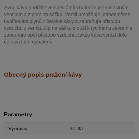
Svou
kávu obdržíte ve speciálním balení s jednocestným
ventilem a zipem na sáčku. Ventil
umožňuje j
ednosměrné
uvolňování plynů z čerstvé kávy a zabraňuje přístupu
vzduchu z venku. Zip na sáčku slouží k rychlému zavření a
zabraňuje opět přístupu vzduchu, takže káva vydrží déle
čerstvá i po rozbalení.
Obecný popis pražení kávy
Parametry
Výrobce
BOLIJA