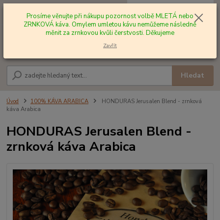
0
ks
+420 602 577 209
za
0,00 Kč
Prosíme věnujte při nákupu pozornost volbě MLETÁ nebo
ZRNKOVÁ káva. Omylem umletou kávu nemůžeme následně
měnit za zrnkovou kvůli čerstvosti. Děkujeme
Menu
Zavřít
Hledat
Úvod
100% KÁVA ARABICA
HONDURAS Jerusalen Blend - zrnková
káva Arabica
HONDURAS Jerusalen Blend -
zrnková káva Arabica