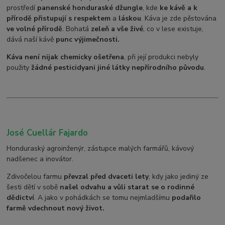
prostředí
panenské honduraské džungle
, kde
ke kávě a k
přírodě přistupují s respektem
a
láskou
. Káva je zde pěstována
ve volné přírodě
. Bohatá
zeleň a vše živé
, co v lese existuje,
dává naší kávě
punc výjimečnosti.
Káva není nijak chemicky ošetřena
, při její produkci nebyly
použity
žádné pesticidy
ani jiné látky nepřírodního původu
.
José Cuellár Fajardo
Honduraský agroinženýr, zástupce malých farmářů, kávový
nadšenec a inovátor.
Zdivočelou farmu
převzal před dvaceti lety
, kdy jako jediný ze
šesti dětí v sobě
našel odvahu a vůli starat se o rodinné
dědictví
. A jako v pohádkách se tomu nejmladšímu
podařilo
farmě vdechnout nový život.