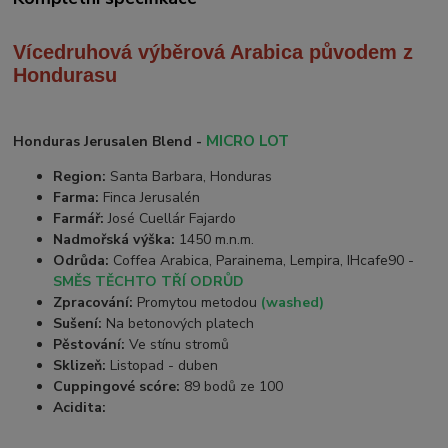
Vícedruhová výběrová Arabica
původem z
Hondurasu
MICRO LOT
Honduras Jerusalen Blend -
Region:
Santa Barbara, Honduras
Farma:
Finca Jerusalén
Farmář:
José Cuellár Fajardo
Nadmořská výška:
1450 m.n.m.
Odrůda:
Coffea Arabica, Parainema, Lempira, IHcafe90 -
SMĚS TĚCHTO TŘÍ ODRŮD
Zpracování:
Promytou metodou
(washed)
Sušení:
Na betonových platech
Pěstování:
Ve stínu stromů
Sklizeň:
Listopad - duben
Cuppingové scóre:
89 bodů ze 100
Acidita: