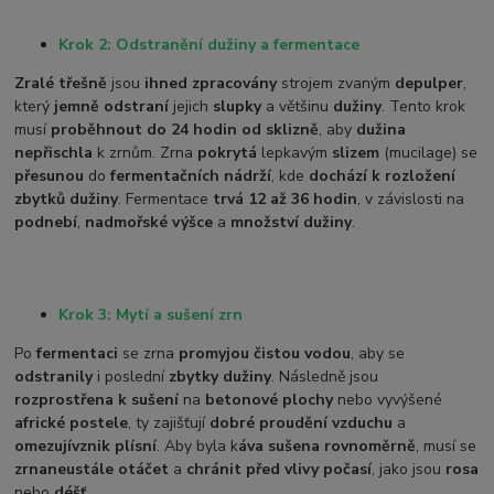
Krok 2: Odstranění dužiny a fermentace
Zralé třešně
jsou
ihned zpracovány
strojem zvaným
depulper
,
který
jemně odstraní
jejich
slupky
a většinu
dužiny
. Tento krok
musí
proběhnout do 24 hodin od sklizně
, aby
dužina
nepřischla
k zrnům. Zrna
pokrytá
lepkavým
slizem
(mucilage) se
přesunou
do
fermentačních nádrží
, kde
dochází k rozložení
zbytků dužiny
. Fermentace
trvá 12 až 36 hodin
, v závislosti na
podnebí
,
nadmořské výšce
a
množství dužiny
.
Krok 3: Mytí a sušení zrn
Po
fermentaci
se zrna
promyjou čistou vodou
, aby se
odstranily
i poslední
zbytky dužiny
. Následně jsou
rozprostřena k sušení
na
betonové plochy
nebo vyvýšené
africké postele
, ty zajišťují
dobré proudění vzduchu
a
omezují
vznik plísní
. Aby byla k
áva sušena rovnoměrně
, musí se
zrna
neustále otáčet
a
chránit před vlivy počasí
, jako jsou
rosa
nebo
déšť
.