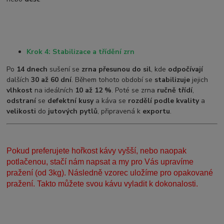
Krok 4: Stabilizace a třídění zrn
Po
14 dnech
sušení se
zrna přesunou do sil
, kde
odpočívají
dalších
30 až 60 dní
. Během tohoto období se
stabilizuje
jejich
vlhkost
na ideálních
10 až 12 %
. Poté se zrna
ručně třídí
,
odstraní
se
defektní kusy
a káva se
rozdělí podle kvality
a
velikosti
do
jutových pytlů
, připravená k
exportu
.
Pokud preferujete hořkost kávy vyšší, nebo naopak
potlačenou, stačí nám napsat a my pro Vás upravíme
pražení (od 3kg). Následně vzorec uložíme pro opakované
pražení. Takto můžete svou kávu vyladit k dokonalosti.