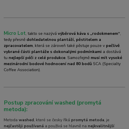
Micro Lot
, takto se nazývá
výběrová káva s „rodokmenem“
,
tedy přesně
dohledatelnou plantáží, pěstitelem a
zpracovatelem
, která se zároveň také pěstuje pouze v
pečlivě
vybrané části plantáže s dokonalými podmínkami
a dostává
tu
nejlepší péči z celé produkce
. Samozřejmě
musí mít vysoké
mezinárodní bodové hodnocení nad 80 bodů
SCA (Specialty
Coffee Association).
Postup zpracování washed (promytá
metoda):
Metoda
washed
, které se česky říká
promytá metoda
, je
nejčastěji používaná
a používá se hlavně na
nejkvalitnější