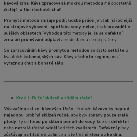
kávová zrna
.
Káva zpracovaná mokrou metodou
má podstatně
čistější a tím i bohatší chuť
.
Promytá metoda snižuje podíl lidské práce
, je však
náročnější
na strojové vybavení
i
spotřebu vody
,
nelze ji tak provádět v
sušších oblastech
.
Výhodou
této metody je, že se
defektní
zrna při promývání odplaví
a nedostanou se do pražírny.
Se
zpracováním kávy promytou metodou
se často
setkáte
u
kvalitních
kolumbijských káv
.
Kávy z tohoto regionu
mají
výraznou chuť
a
bohaté tělo
.
Krok 1: Ruční sklizeň a třídění třešní
Vše začíná sklizní kávových třešní
. Protože
kávovníky neplodí
najednou
, probíhá
sklizeň ručně
, aby byly sbírány
pouze zralé
plody
. Ty se
hned po sklizni ponoří do vody
, kde se
defektní
nebo
nezralé
třešně
oddělí
od těch
kvalitních
.
Defektní
plody
zůstávají na hladině
, zatímco
zralé
třešně
klesnou ke dnu
.