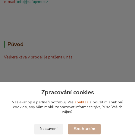
e-mail:
info@kafujeme.cz
Původ
Veškerá káva v prodeji je pražena u nás
Zpracování cookies
Bohdan Blažek
Náš e-shop a partneři potřebují Váš
souhlas
s použitím souborů
+420 602 577 209
cookies, aby Vám mohli zobrazovat informace týkající se Vašich
zájmů.
info@kafujeme.cz
Souhlasím
Nastavení