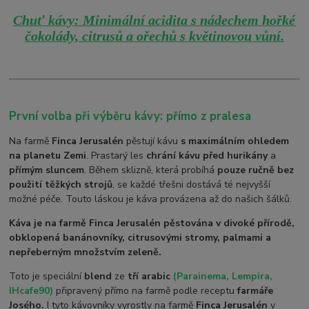
Chuť kávy: Minimální acidita s nádechem hořké
čokolády, citrusů a ořechů s květinovou vůní.
První volba při výběru kávy: přímo z pralesa
Na farmě
Finca Jerusalén
pěstují kávu
s maximálním ohledem
na planetu Zemi
. Prastarý les
chrání kávu před hurikány
a
přímým sluncem
. Během sklizně, která probíhá
pouze ručně bez
použití těžkých strojů
, se každé třešni dostává té nejvyšší
možné péče. Touto láskou je káva provázena až do našich šálků.
Káva je na farmě Finca Jerusalén pěstována v divoké přírodě,
obklopená banánovníky, citrusovými stromy, palmami a
nepřeberným množstvím zeleně.
Toto je speciální
blend
ze
tří arabic
(Parainema, Lempira,
IHcafe90)
připravený přímo na farmě podle receptu
farmáře
Josého.
I tyto kávovníky vyrostly na farmě
Finca Jerusalén
v