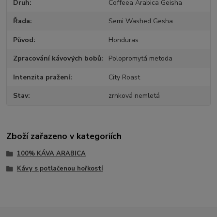
Druh
Coffeea Arabica Geisha
Řada
Semi Washed Gesha
Původ
Honduras
Zpracování kávových bobů
Polopromytá metoda
Intenzita pražení
City Roast
Stav
zrnková nemletá
Zboží zařazeno v kategoriích
100% KÁVA ARABICA
Kávy s potlačenou hořkostí