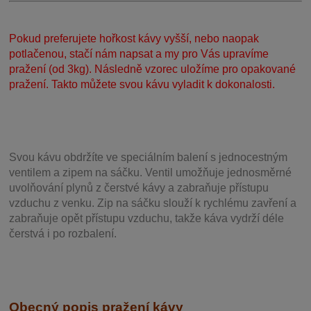
Pokud preferujete hořkost kávy vyšší, nebo naopak
potlačenou, stačí nám napsat a my pro Vás upravíme
pražení (od 3kg). Následně vzorec uložíme pro opakované
pražení. Takto můžete svou kávu vyladit k dokonalosti.
Svou
kávu obdržíte ve speciálním balení s jednocestným
ventilem a zipem na sáčku. Ventil
umožňuje j
ednosměrné
uvolňování plynů z čerstvé kávy a zabraňuje přístupu
vzduchu z venku. Zip na sáčku slouží k rychlému zavření a
zabraňuje opět přístupu vzduchu, takže káva vydrží déle
čerstvá i po rozbalení.
Obecný popis pražení kávy