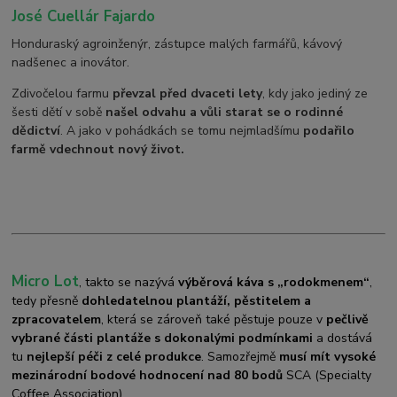
José Cuellár Fajardo
Honduraský agroinženýr, zástupce malých farmářů, kávový
nadšenec a inovátor.
Zdivočelou farmu
převzal před dvaceti lety
, kdy jako jediný ze
šesti dětí v sobě
našel odvahu a vůli starat se o rodinné
dědictví
. A jako v pohádkách se tomu nejmladšímu
podařilo
farmě vdechnout nový život.
Micro Lot
, takto se nazývá
výběrová káva s „rodokmenem“
,
tedy přesně
dohledatelnou plantáží, pěstitelem a
zpracovatelem
, která se zároveň také pěstuje pouze v
pečlivě
vybrané části plantáže s dokonalými podmínkami
a dostává
tu
nejlepší péči z celé produkce
. Samozřejmě
musí mít vysoké
mezinárodní bodové hodnocení nad 80 bodů
SCA (Specialty
Coffee Association).