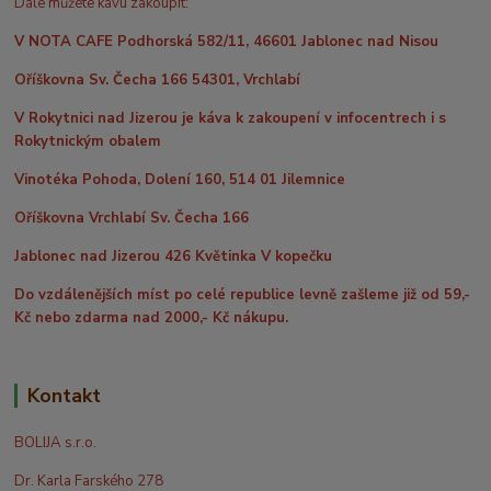
Dále můžete kávu zakoupit:
V NOTA CAFE Podhorská 582/11, 46601 Jablonec nad Nisou
Oříškovna Sv. Čecha 166 54301, Vrchlabí
V Rokytnici nad Jizerou je káva k zakoupení v infocentrech i s
Rokytnickým obalem
Vinotéka Pohoda, Dolení 160, 514 01 Jilemnice
Oříškovna Vrchlabí Sv. Čecha 166
Jablonec nad Jizerou 426 Květinka V kopečku
Do vzdálenějších míst po celé republice levně zašleme již od 59,-
Kč nebo zdarma nad 2000,- Kč nákupu.
Kontakt
BOLIJA s.r.o.
Dr. Karla Farského 278