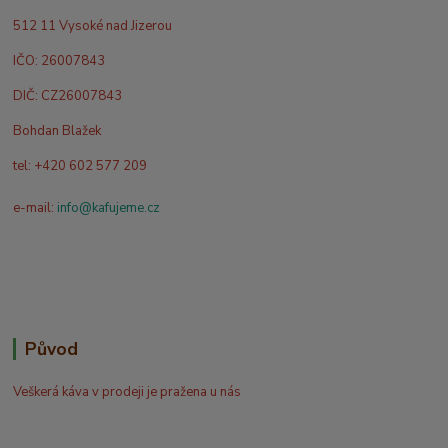
512 11 Vysoké nad Jizerou
IČO: 26007843
DIČ: CZ26007843
Bohdan Blažek
tel: +420 602 577 209
e-mail:
info@kafujeme.cz
Původ
Veškerá káva v prodeji je pražena u nás