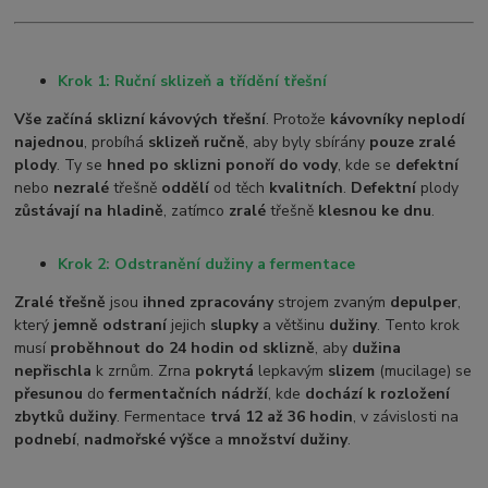
Krok 1: Ruční sklizeň a třídění třešní
Vše začíná sklizní kávových třešní
. Protože
kávovníky neplodí
najednou
, probíhá
sklizeň ručně
, aby byly sbírány
pouze zralé
plody
. Ty se
hned po sklizni ponoří do vody
, kde se
defektní
nebo
nezralé
třešně
oddělí
od těch
kvalitních
.
Defektní
plody
zůstávají na hladině
, zatímco
zralé
třešně
klesnou ke dnu
.
Krok 2: Odstranění dužiny a fermentace
Zralé třešně
jsou
ihned zpracovány
strojem zvaným
depulper
,
který
jemně odstraní
jejich
slupky
a většinu
dužiny
. Tento krok
musí
proběhnout do 24 hodin od sklizně
, aby
dužina
nepřischla
k zrnům. Zrna
pokrytá
lepkavým
slizem
(mucilage) se
přesunou
do
fermentačních nádrží
, kde
dochází k rozložení
zbytků dužiny
. Fermentace
trvá 12 až 36 hodin
, v závislosti na
podnebí
,
nadmořské výšce
a
množství dužiny
.