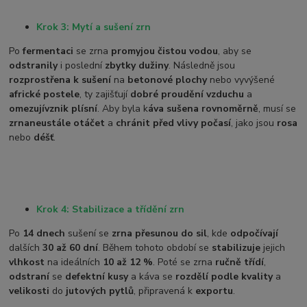
Krok 3: Mytí a sušení zrn
Po
fermentaci
se zrna
promyjou čistou vodou
, aby se
odstranily
i poslední
zbytky dužiny
. Následně jsou
rozprostřena k sušení
na
betonové plochy
nebo vyvýšené
africké postele
, ty zajišťují
dobré proudění vzduchu
a
omezují
vznik plísní
. Aby byla k
áva sušena rovnoměrně
, musí se
zrna
neustále otáčet
a
chránit před vlivy počasí
, jako jsou
rosa
nebo
déšť
.
Krok 4: Stabilizace a třídění zrn
Po
14 dnech
sušení se
zrna přesunou do sil
, kde
odpočívají
dalších
30 až 60 dní
. Během tohoto období se
stabilizuje
jejich
vlhkost
na ideálních
10 až 12 %
. Poté se zrna
ručně třídí
,
odstraní
se
defektní kusy
a káva se
rozdělí podle kvality
a
velikosti
do
jutových pytlů
, připravená k
exportu
.