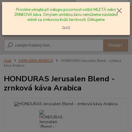
0
ks
+420 602 577 209
za
0,00 Kč
Prosíme věnujte při nákupu pozornost volbě MLETÁ nebo
ZRNKOVÁ káva. Omylem umletou kávu nemůžeme následně
měnit za zrnkovou kvůli čerstvosti. Děkujeme
Menu
Zavřít
Hledat
Úvod
100% KÁVA ARABICA
HONDURAS Jerusalen Blend - zrnková
káva Arabica
HONDURAS Jerusalen Blend -
zrnková káva Arabica