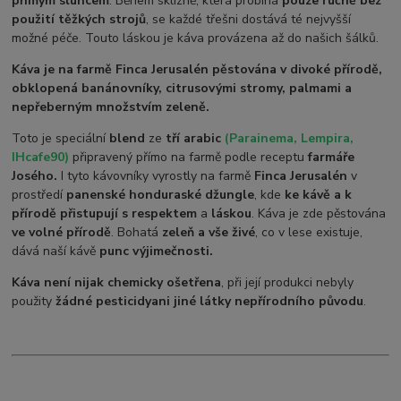
přímým sluncem
. Během sklizně, která probíhá
pouze ručně bez
použití těžkých strojů
, se každé třešni dostává té nejvyšší
možné péče. Touto láskou je káva provázena až do našich šálků.
Káva je na farmě Finca Jerusalén pěstována v divoké přírodě,
obklopená banánovníky, citrusovými stromy, palmami a
nepřeberným množstvím zeleně.
Toto je speciální
blend
ze
tří arabic
(Parainema, Lempira,
IHcafe90)
připravený přímo na farmě podle receptu
farmáře
Josého.
I tyto kávovníky vyrostly na farmě
Finca Jerusalén
v
prostředí
panenské honduraské džungle
, kde
ke kávě a k
přírodě přistupují s respektem
a
láskou
. Káva je zde pěstována
ve volné přírodě
. Bohatá
zeleň a vše živé
, co v lese existuje,
dává naší kávě
punc výjimečnosti.
Káva není nijak chemicky ošetřena
, při její produkci nebyly
použity
žádné pesticidy
ani jiné látky nepřírodního původu
.