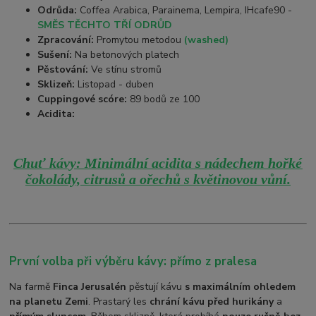
Odrůda:
Coffea Arabica, Parainema, Lempira, IHcafe90 -
SMĚS TĚCHTO TŘÍ ODRŮD
Zpracování:
Promytou metodou
(washed)
Sušení:
Na betonových platech
Pěstování:
Ve stínu stromů
Sklizeň:
Listopad - duben
Cuppingové scóre:
89 bodů ze 100
Acidita:
Chuť kávy: Minimální acidita s nádechem hořké
čokolády, citrusů a ořechů s květinovou vůní.
První volba při výběru kávy: přímo z pralesa
Na farmě
Finca Jerusalén
pěstují kávu
s maximálním ohledem
na planetu Zemi
. Prastarý les
chrání kávu před hurikány
a