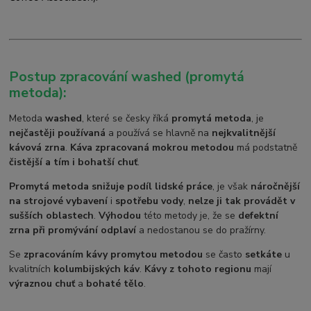
Postup zpracování washed (promytá
metoda):
Metoda
washed
, které se česky říká
promytá metoda
, je
nejčastěji používaná
a používá se hlavně na
nejkvalitnější
kávová zrna
.
Káva zpracovaná mokrou metodou
má podstatně
čistější a tím i bohatší chuť
.
Promytá metoda snižuje podíl lidské práce
, je však
náročnější
na strojové vybavení
i
spotřebu vody
,
nelze ji tak provádět v
sušších oblastech
.
Výhodou
této metody je, že se
defektní
zrna při promývání odplaví
a nedostanou se do pražírny.
Se
zpracováním kávy promytou metodou
se často
setkáte
u
kvalitních
kolumbijských káv
.
Kávy z tohoto regionu
mají
výraznou chuť
a
bohaté tělo
.