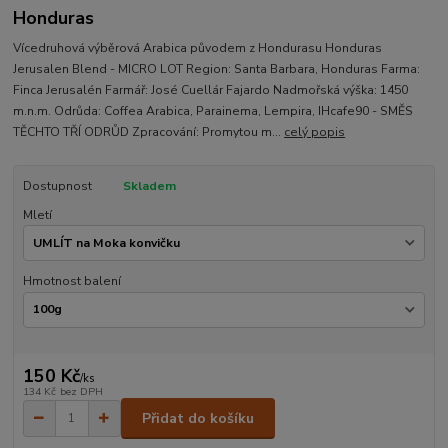
Honduras
Vícedruhová výběrová Arabica původem z Hondurasu Honduras
Jerusalen Blend - MICRO LOT Region: Santa Barbara, Honduras Farma:
Finca Jerusalén Farmář: José Cuellár Fajardo Nadmořská výška: 1450
m.n.m. Odrůda: Coffea Arabica, Parainema, Lempira, IHcafe90 - SMĚS
TĚCHTO TŘÍ ODRŮD Zpracování: Promytou m...
celý popis
Dostupnost
Skladem
Mletí
Hmotnost balení
150 Kč
/
ks
134 Kč
bez DPH
Přidat do košíku