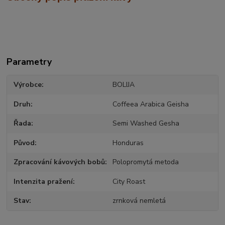
Parametry
Výrobce
BOLIJA
Druh
Coffeea Arabica Geisha
Řada
Semi Washed Gesha
Původ
Honduras
Zpracování kávových bobů
Polopromytá metoda
Intenzita pražení
City Roast
Stav
zrnková nemletá