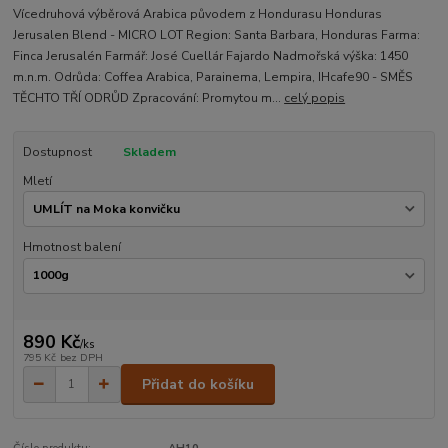
Vícedruhová výběrová Arabica původem z Hondurasu Honduras
Jerusalen Blend - MICRO LOT Region: Santa Barbara, Honduras Farma:
Finca Jerusalén Farmář: José Cuellár Fajardo Nadmořská výška: 1450
m.n.m. Odrůda: Coffea Arabica, Parainema, Lempira, IHcafe90 - SMĚS
TĚCHTO TŘÍ ODRŮD Zpracování: Promytou m...
celý popis
Dostupnost
Skladem
Mletí
Hmotnost balení
890 Kč
/
ks
795 Kč
bez DPH
Přidat do košíku