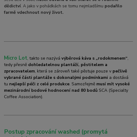
dědictví
. A jako v pohádkách se tomu nejmladšímu
podařilo
farmě vdechnout nový život.
Micro Lot
, takto se nazývá
výběrová káva s „rodokmenem“
,
tedy přesně
dohledatelnou plantáží, pěstitelem a
zpracovatelem
, která se zároveň také pěstuje pouze v
pečlivě
vybrané části plantáže s dokonalými podmínkami
a dostává
tu
nejlepší péči z celé produkce
. Samozřejmě
musí mít vysoké
mezinárodní bodové hodnocení nad 80 bodů
SCA (Specialty
Coffee Association).
Postup zpracování washed (promytá