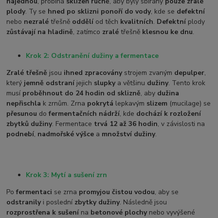
najednou
, probíhá
sklizeň ručně
, aby byly sbírány
pouze zralé
plody
. Ty se
hned po sklizni ponoří do vody
, kde se
defektní
nebo
nezralé
třešně
oddělí
od těch
kvalitních
.
Defektní
plody
zůstávají na hladině
, zatímco
zralé
třešně
klesnou ke dnu
.
Krok 2: Odstranění dužiny a fermentace
Zralé třešně
jsou
ihned zpracovány
strojem zvaným
depulper
,
který
jemně odstraní
jejich
slupky
a většinu
dužiny
. Tento krok
musí
proběhnout do 24 hodin od sklizně
, aby
dužina
nepřischla
k zrnům. Zrna
pokrytá
lepkavým
slizem
(mucilage) se
přesunou
do
fermentačních nádrží
, kde
dochází k rozložení
zbytků dužiny
. Fermentace
trvá 12 až 36 hodin
, v závislosti na
podnebí
,
nadmořské výšce
a
množství dužiny
.
Krok 3: Mytí a sušení zrn
Po
fermentaci
se zrna
promyjou čistou vodou
, aby se
odstranily
i poslední
zbytky dužiny
. Následně jsou
rozprostřena k sušení
na
betonové plochy
nebo vyvýšené