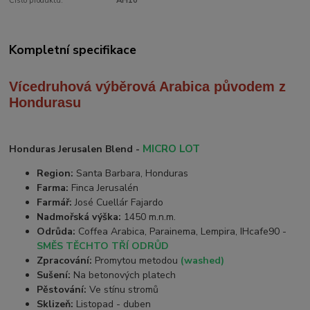
Číslo produktu:
AH10
Kompletní specifikace
Vícedruhová výběrová Arabica
původem z
Hondurasu
MICRO LOT
Honduras Jerusalen Blend -
Region:
Santa Barbara, Honduras
Farma:
Finca Jerusalén
Farmář:
José Cuellár Fajardo
Nadmořská výška:
1450 m.n.m.
Odrůda:
Coffea Arabica, Parainema, Lempira, IHcafe90 -
SMĚS TĚCHTO TŘÍ ODRŮD
Zpracování:
Promytou metodou
(washed)
Sušení:
Na betonových platech
Pěstování:
Ve stínu stromů
Sklizeň:
Listopad - duben