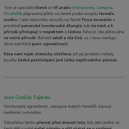
Toto je speciální
blend
ze
tří arabic
(Parainema, Lempira,
IHcafe90)
připravený přímo na farmě podle receptu
farmáře
Josého.
I tyto kávovníky vyrostly na farmě
Finca Jerusalén
v
prostředí
panenské honduraské džungle
, kde
ke kávě a k
přírodě přistupují s respektem
a
láskou
. Káva je zde pěstována
ve volné přírodě
. Bohatá
zeleň a vše živé
, co v lese existuje,
dává naší kávě
punc výjimečnosti.
Káva není nijak chemicky ošetřena
, při její produkci nebyly
použity
žádné pesticidy
ani jiné látky nepřírodního původu
.
José Cuellár Fajardo
Honduraský agroinženýr, zástupce malých farmářů, kávový
nadšenec a inovátor.
Zdivočelou farmu
převzal před dvaceti lety
, kdy jako jediný ze
šesti dětí v sobě
našel odvahu a vůli starat se o rodinné