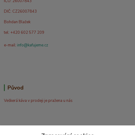
IČO: 26007843
DIČ: CZ26007843
Bohdan Blažek
tel: +420 602 577 209
e-mail:
info@kafujeme.cz
Původ
Veškerá káva v prodeji je pražena u nás