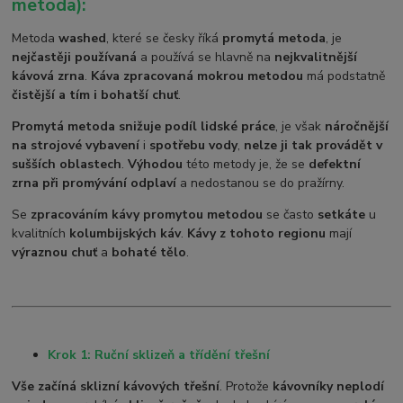
metoda):
Metoda
washed
, které se česky říká
promytá metoda
, je
nejčastěji používaná
a používá se hlavně na
nejkvalitnější
kávová zrna
.
Káva zpracovaná mokrou metodou
má podstatně
čistější a tím i bohatší chuť
.
Promytá metoda snižuje podíl lidské práce
, je však
náročnější
na strojové vybavení
i
spotřebu vody
,
nelze ji tak provádět v
sušších oblastech
.
Výhodou
této metody je, že se
defektní
zrna při promývání odplaví
a nedostanou se do pražírny.
Se
zpracováním kávy promytou metodou
se často
setkáte
u
kvalitních
kolumbijských káv
.
Kávy z tohoto regionu
mají
výraznou chuť
a
bohaté tělo
.
Krok 1: Ruční sklizeň a třídění třešní
Vše začíná sklizní kávových třešní
. Protože
kávovníky neplodí