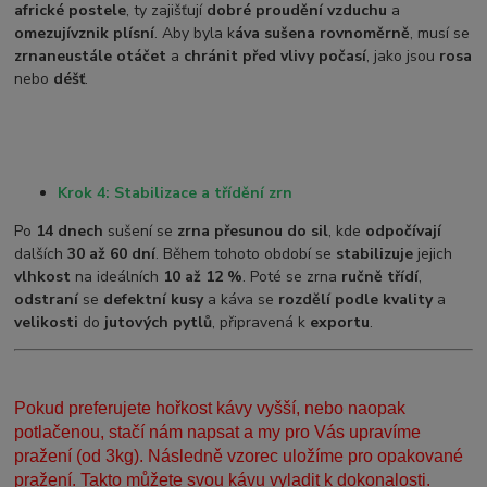
africké postele
, ty zajišťují
dobré proudění vzduchu
a
omezují
vznik plísní
. Aby byla k
áva sušena rovnoměrně
, musí se
zrna
neustále otáčet
a
chránit před vlivy počasí
, jako jsou
rosa
nebo
déšť
.
Krok 4: Stabilizace a třídění zrn
Po
14 dnech
sušení se
zrna přesunou do sil
, kde
odpočívají
dalších
30 až 60 dní
. Během tohoto období se
stabilizuje
jejich
vlhkost
na ideálních
10 až 12 %
. Poté se zrna
ručně třídí
,
odstraní
se
defektní kusy
a káva se
rozdělí podle kvality
a
velikosti
do
jutových pytlů
, připravená k
exportu
.
Pokud preferujete hořkost kávy vyšší, nebo naopak
potlačenou, stačí nám napsat a my pro Vás upravíme
pražení (od 3kg). Následně vzorec uložíme pro opakované
pražení. Takto můžete svou kávu vyladit k dokonalosti.