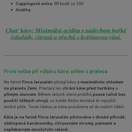
Cuppingové scóre:
89 bodů ze 100
Acidita:
Chuť kávy: Minimální acidita s nádechem hořké
čokolády, citrusů a ořechů s květinovou vůní.
První volba při výběru kávy: přímo z pralesa
Na farmě
Finca Jerusalén
pěstují kávu
s maximálním ohledem
na planetu Zemi
. Prastarý les
chrání kávu před hurikány
a
přímým sluncem
. Během sklizně, která probíhá
pouze ručně bez
použití těžkých strojů
, se každé třešni dostává té nejvyšší
možné péče. Touto láskou je káva provázena až do našich šálků.
Káva je na farmě Finca Jerusalén pěstována v divoké přírodě,
obklopená banánovníky, citrusovými stromy, palmami a
nepřeberným množstvím zeleně.