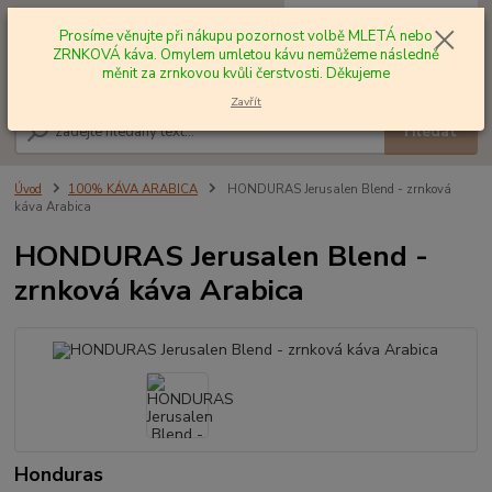
0
ks
+420 602 577 209
za
0,00 Kč
Prosíme věnujte při nákupu pozornost volbě MLETÁ nebo
ZRNKOVÁ káva. Omylem umletou kávu nemůžeme následně
měnit za zrnkovou kvůli čerstvosti. Děkujeme
Menu
Zavřít
Hledat
Úvod
100% KÁVA ARABICA
HONDURAS Jerusalen Blend - zrnková
káva Arabica
HONDURAS Jerusalen Blend -
zrnková káva Arabica
Honduras