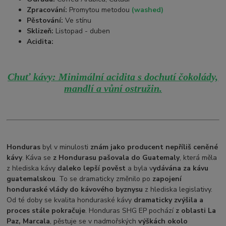
Zpracování:
Promytou metodou
(washed)
Pěstování:
Ve stínu
Sklizeň:
Listopad - duben
Acidita:
Chuť kávy: Minimální acidita s dochutí čokolády,
mandlí a vůní ostružin.
Honduras
byl v minulosti
znám jako producent nepříliš ceněné
kávy
. Káva se
z Hondurasu pašovala do Guatemaly
, která měla
z hlediska kávy
daleko lepší pověst
a byla v
ydávána za kávu
guatemalskou
. To se dramaticky změnilo po
zapojení
honduraské vlády do kávového byznysu
z hlediska legislativy.
Od té doby se kvalita honduraské kávy
dramaticky zvýšila a
proces stále pokračuje
. Honduras SHG EP pochází
z oblasti La
Paz, Marcala
, pěstuje se v nadmořských
výškách okolo