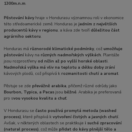
1300m.n.m
.
Pěstování kávy
hraje v Hondurasu významnou roli v ekonomice
této středoamerické země. Honduras je
jedním z největších
producentů kávy v regionu
, a káva zde tvoří
důležitou část
agrárního sektoru
.
Honduras má
různorodé klimatické podmínky
, což
umožňuje
pěstování
kávy na
různých nadmořských výškách
. Plantáže
jsou rozprostřeny
od nížin až po vyšší horské oblasti
.
Nadmořská výška má vliv na teplotu a délku doby zrání
kávových plodů, což přispívá k
rozmanitosti chutí a aromat
.
Pěstuje se zde
převážně arabika
, přičemž různé odrůdy jako
Bourbon, Typica, a Pacas
jsou
běžné
. Arabika je preferovaná
pro s
vou vysokou kvalitu a chuť
.
V Hondurasu se
často používá promytá metoda
(washed
process)
, které přispívá k
vytvoření čistých a jasných chutí
.
Avšak, v některých oblastech se praktikuje
i suché zpracování
(natural process)
, což může
přidat do kávy plnější tělo a