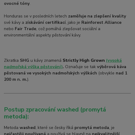
ovocné tóny
.
Honduras se v posledních letech
zaměřuje na zlepšení kvality
své kávy a
získávání certifikací
, jako je
Rainforest Alliance
nebo
Fair Trade
, což pomáhá zlepšovat sociální a
environmentální aspekty pěstování kávy.
Zkratka
SHG
u kávy znamená
Strictly High Grown
(vysoká
nadmořská výška pěstování)
.
Označuje se tak
výběrová káva
pěstovaná ve vysokých nadmořských výškách
(obvykle
nad 1
200 m n. m.
).
Postup zpracování washed (promytá
metoda):
Metoda
washed
, které se česky říká
promytá metoda
, je
nejčastěji používaná
a používá se hlavně na
nejkvalitnější