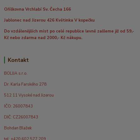
Oříškovna Vrchlabí Sv. Čecha 166
Jablonec nad Jizerou 426 Květinka V kopečku
Do vzdálenějších míst po celé republice levně zašleme již od 59,-
Kč nebo zdarma nad 2000,- Kč nákupu.
Kontakt
BOLIJA s.r.o.
Dr. Karla Farského 278
512 11 Vysoké nad Jizerou
IČO: 26007843
DIČ: CZ26007843
Bohdan Blažek
tel: +420 602 577 209