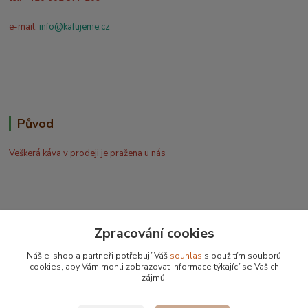
e-mail:
info@kafujeme.cz
Původ
Veškerá káva v prodeji je pražena u nás
Zpracování cookies
Bohdan Blažek
Náš e-shop a partneři potřebují Váš
souhlas
s použitím souborů
+420 602 577 209
cookies, aby Vám mohli zobrazovat informace týkající se Vašich
zájmů.
info@kafujeme.cz