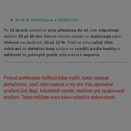
Krok 4: Stabilizace a třídění zrn
Po
14 dnech
sušení se
zrna přesunou do sil
, kde
odpočívají
dalších
30 až 60 dní
. Během tohoto období se
stabilizuje
jejich
vlhkost
na ideálních
10 až 12 %
. Poté se zrna
ručně třídí
,
odstraní
se
defektní kusy
a káva se
rozdělí podle kvality
a
velikosti
do
jutových pytlů
, připravená k
exportu
.
Pokud preferujete hořkost kávy vyšší, nebo naopak
potlačenou, stačí nám napsat a my pro Vás upravíme
pražení (od 3kg). Následně vzorec uložíme pro opakované
pražení. Takto můžete svou kávu vyladit k dokonalosti.