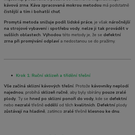
kávová zrna
.
Káva zpracovaná mokrou metodou
má podstatně
čistější a tím i bohatší chuť
.
Promytá metoda snižuje podíl lidské práce
, je však
náročnější
na strojové vybavení
i
spotřebu vody
,
nelze ji tak provádět v
sušších oblastech
.
Výhodou
této metody je, že se
defektní
zrna při promývání odplaví
a nedostanou se do pražírny.
Krok 1: Ruční sklizeň a třídění třešní
Vše začíná sklizní kávových třešní
. Protože
kávovníky neplodí
najednou
, probíhá
sklizeň ručně
, aby byly sbírány
pouze zralé
plody
. Ty se
hned po sklizni ponoří do vody
, kde se
defektní
nebo
nezralé
třešně
oddělí
od těch
kvalitních
.
Defektní
plody
zůstávají na hladině
, zatímco
zralé
třešně
klesnou ke dnu
.