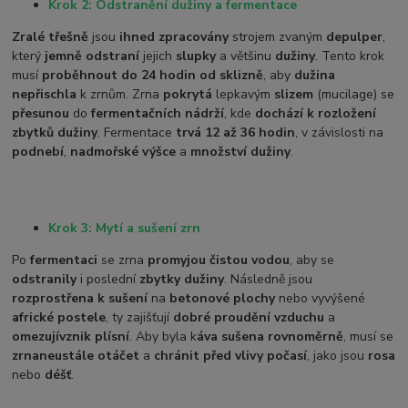
Krok 2: Odstranění dužiny a fermentace
Zralé třešně
jsou
ihned zpracovány
strojem zvaným
depulper
,
který
jemně odstraní
jejich
slupky
a většinu
dužiny
. Tento krok
musí
proběhnout do 24 hodin od sklizně
, aby
dužina
nepřischla
k zrnům. Zrna
pokrytá
lepkavým
slizem
(mucilage) se
přesunou
do
fermentačních nádrží
, kde
dochází k rozložení
zbytků dužiny
. Fermentace
trvá 12 až 36 hodin
, v závislosti na
podnebí
,
nadmořské výšce
a
množství dužiny
.
Krok 3: Mytí a sušení zrn
Po
fermentaci
se zrna
promyjou čistou vodou
, aby se
odstranily
i poslední
zbytky dužiny
. Následně jsou
rozprostřena k sušení
na
betonové plochy
nebo vyvýšené
africké postele
, ty zajišťují
dobré proudění vzduchu
a
omezují
vznik plísní
. Aby byla k
áva sušena rovnoměrně
, musí se
zrna
neustále otáčet
a
chránit před vlivy počasí
, jako jsou
rosa
nebo
déšť
.