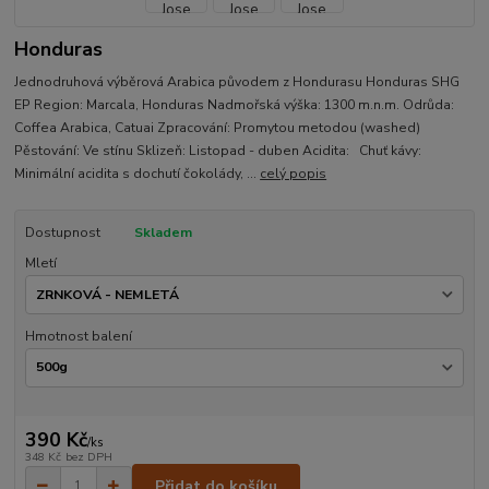
Honduras
Jednodruhová výběrová Arabica původem z Hondurasu Honduras SHG
EP Region: Marcala, Honduras Nadmořská výška: 1300 m.n.m. Odrůda:
Coffea Arabica, Catuai Zpracování: Promytou metodou (washed)
Pěstování: Ve stínu Sklizeň: Listopad - duben Acidita: Chuť kávy:
Minimální acidita s dochutí čokolády, ...
celý popis
Dostupnost
Skladem
Mletí
Hmotnost balení
390 Kč
/
ks
348 Kč
bez DPH
Přidat do košíku