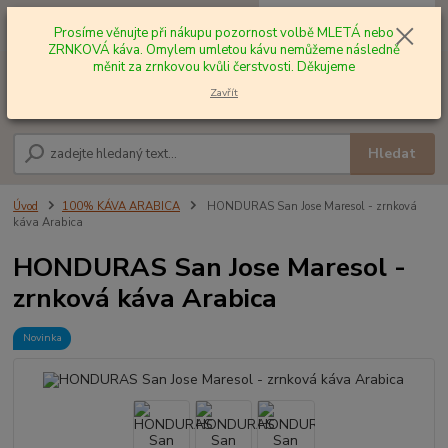
0
ks
+420 602 577 209
za
0,00 Kč
Prosíme věnujte při nákupu pozornost volbě MLETÁ nebo
ZRNKOVÁ káva. Omylem umletou kávu nemůžeme následně
měnit za zrnkovou kvůli čerstvosti. Děkujeme
Menu
Zavřít
Hledat
Úvod
100% KÁVA ARABICA
HONDURAS San Jose Maresol - zrnková
káva Arabica
HONDURAS San Jose Maresol -
zrnková káva Arabica
Novinka