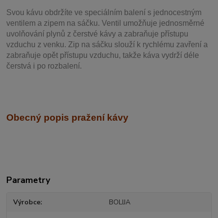
Svou
kávu obdržíte ve speciálním balení s jednocestným
ventilem a zipem na sáčku. Ventil
umožňuje j
ednosměrné
uvolňování plynů z čerstvé kávy a zabraňuje přístupu
vzduchu z venku. Zip na sáčku slouží k rychlému zavření a
zabraňuje opět přístupu vzduchu, takže káva vydrží déle
čerstvá i po rozbalení.
Obecný popis pražení kávy
Parametry
Výrobce
BOLIJA