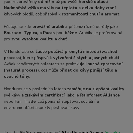
jsou rozprostřeny
od nížin až po vyšší horské oblasti
.
Nadmořská výška má vliv na teplotu a délku doby zrání
kávových plodů, což přispívá k
rozmanitosti chutí a aromat
.
Pěstuje se zde
převážně arabika
, přičemž různé odrůdy jako
Bourbon, Typica, a Pacas
jsou
běžné
. Arabika je preferovaná
pro s
vou vysokou kvalitu a chuť
.
V Hondurasu se
často používá promytá metoda
(washed
process)
, které přispívá k
vytvoření čistých a jasných chutí
.
Avšak, v některých oblastech se praktikuje
i suché zpracování
(natural process)
, což může
přidat do kávy plnější tělo a
ovocné tóny
.
Honduras se v posledních letech
zaměřuje na zlepšení kvality
své kávy a
získávání certifikací
, jako je
Rainforest Alliance
nebo
Fair Trade
, což pomáhá zlepšovat sociální a
environmentální aspekty pěstování kávy.
Zkratka
SHG
u kávy znamená
Strictly High Grown
(vysoká