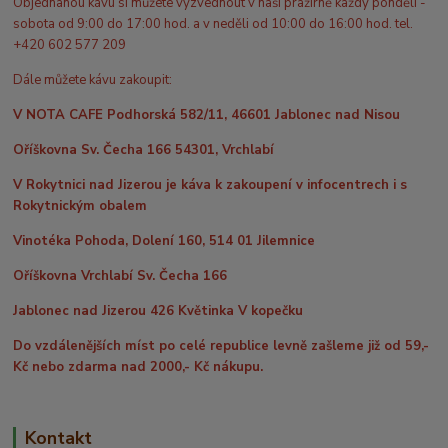
Objednanou kávu si můžete vyzvednout v naší pražírně každý pondělí -
sobota od 9:00 do 17:00 hod. a v neděli od 10:00 do 16:00 hod. tel.
+420 602 577 209
Dále můžete kávu zakoupit:
V NOTA CAFE Podhorská 582/11, 46601 Jablonec nad Nisou
Oříškovna Sv. Čecha 166 54301, Vrchlabí
V Rokytnici nad Jizerou je káva k zakoupení v infocentrech i s
Rokytnickým obalem
Vinotéka Pohoda, Dolení 160, 514 01 Jilemnice
Oříškovna Vrchlabí Sv. Čecha 166
Jablonec nad Jizerou 426 Květinka V kopečku
Do vzdálenějších míst po celé republice levně zašleme již od 59,-
Kč nebo zdarma nad 2000,- Kč nákupu.
Kontakt