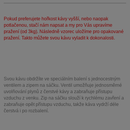
Pokud preferujete hořkost kávy vyšší, nebo naopak
potlačenou, stačí nám napsat a my pro Vás upravíme
pražení (od 3kg). Následně vzorec uložíme pro opakované
pražení. Takto můžete svou kávu vyladit k dokonalosti.
Svou
kávu obdržíte ve speciálním balení s jednocestným
ventilem a zipem na sáčku. Ventil
umožňuje j
ednosměrné
uvolňování plynů z čerstvé kávy a zabraňuje přístupu
vzduchu z venku. Zip na sáčku slouží k rychlému zavření a
zabraňuje opět přístupu vzduchu, takže káva vydrží déle
čerstvá i po rozbalení.