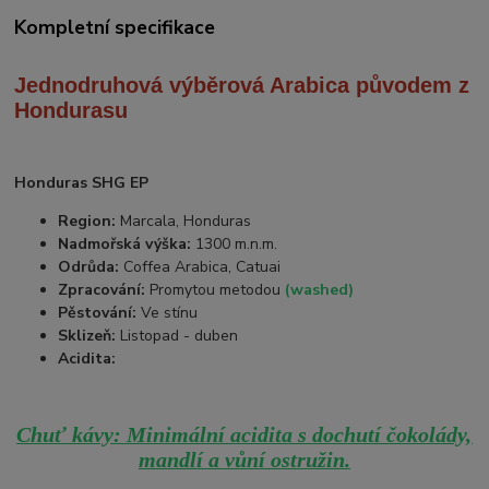
Kompletní specifikace
Jednodruhová výběrová Arabica
původem z
Hondurasu
Honduras SHG EP
Region:
Marcala, Honduras
Nadmořská výška:
1300 m.n.m.
Odrůda:
Coffea Arabica, Catuai
Zpracování:
Promytou metodou
(washed)
Pěstování:
Ve stínu
Sklizeň:
Listopad - duben
Acidita:
Chuť kávy: Minimální acidita s dochutí čokolády,
mandlí a vůní ostružin.