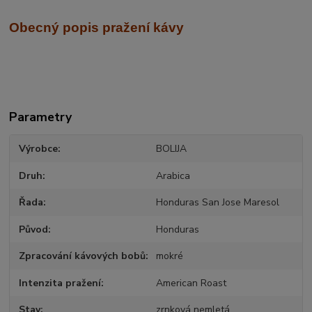
Obecný popis pražení kávy
Parametry
Výrobce
BOLIJA
Druh
Arabica
Řada
Honduras San Jose Maresol
Původ
Honduras
Zpracování kávových bobů
mokré
Intenzita pražení
American Roast
Stav
zrnková nemletá