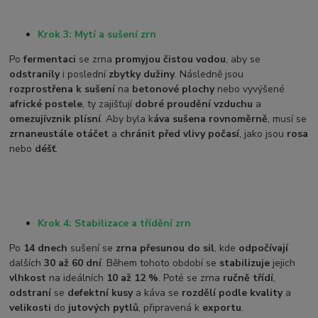
Krok 3: Mytí a sušení zrn
Po
fermentaci
se zrna
promyjou čistou vodou
, aby se
odstranily
i poslední
zbytky dužiny
. Následně jsou
rozprostřena k sušení
na
betonové plochy
nebo vyvýšené
africké postele
, ty zajišťují
dobré proudění vzduchu
a
omezují
vznik plísní
. Aby byla k
áva sušena rovnoměrně
, musí se
zrna
neustále otáčet
a
chránit před vlivy počasí
, jako jsou
rosa
nebo
déšť
.
Krok 4: Stabilizace a třídění zrn
Po
14 dnech
sušení se
zrna přesunou do sil
, kde
odpočívají
dalších
30 až 60 dní
. Během tohoto období se
stabilizuje
jejich
vlhkost
na ideálních
10 až 12 %
. Poté se zrna
ručně třídí
,
odstraní
se
defektní kusy
a káva se
rozdělí podle kvality
a
velikosti
do
jutových pytlů
, připravená k
exportu
.