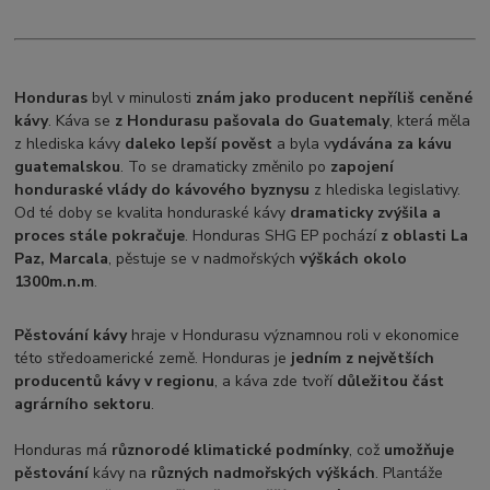
Honduras
byl v minulosti
znám jako producent nepříliš ceněné
kávy
. Káva se
z Hondurasu pašovala do Guatemaly
, která měla
z hlediska kávy
daleko lepší pověst
a byla v
ydávána za kávu
guatemalskou
. To se dramaticky změnilo po
zapojení
honduraské vlády do kávového byznysu
z hlediska legislativy.
Od té doby se kvalita honduraské kávy
dramaticky zvýšila a
proces stále pokračuje
. Honduras SHG EP pochází
z oblasti La
Paz, Marcala
, pěstuje se v nadmořských
výškách okolo
1300m.n.m
.
Pěstování kávy
hraje v Hondurasu významnou roli v ekonomice
této středoamerické země. Honduras je
jedním z největších
producentů kávy v regionu
, a káva zde tvoří
důležitou část
agrárního sektoru
.
Honduras má
různorodé klimatické podmínky
, což
umožňuje
pěstování
kávy na
různých nadmořských výškách
. Plantáže