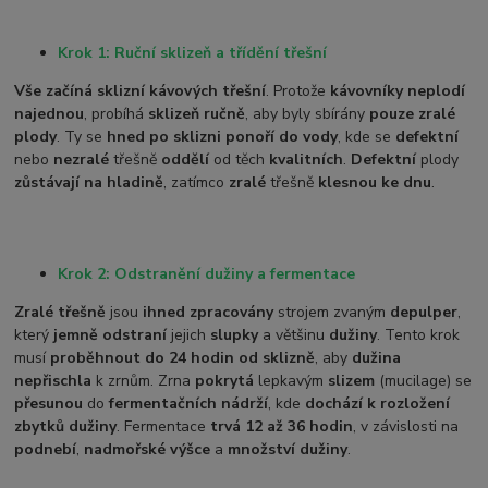
Krok 1: Ruční sklizeň a třídění třešní
Vše začíná sklizní kávových třešní
. Protože
kávovníky neplodí
najednou
, probíhá
sklizeň ručně
, aby byly sbírány
pouze zralé
plody
. Ty se
hned po sklizni ponoří do vody
, kde se
defektní
nebo
nezralé
třešně
oddělí
od těch
kvalitních
.
Defektní
plody
zůstávají na hladině
, zatímco
zralé
třešně
klesnou ke dnu
.
Krok 2: Odstranění dužiny a fermentace
Zralé třešně
jsou
ihned zpracovány
strojem zvaným
depulper
,
který
jemně odstraní
jejich
slupky
a většinu
dužiny
. Tento krok
musí
proběhnout do 24 hodin od sklizně
, aby
dužina
nepřischla
k zrnům. Zrna
pokrytá
lepkavým
slizem
(mucilage) se
přesunou
do
fermentačních nádrží
, kde
dochází k rozložení
zbytků dužiny
. Fermentace
trvá 12 až 36 hodin
, v závislosti na
podnebí
,
nadmořské výšce
a
množství dužiny
.