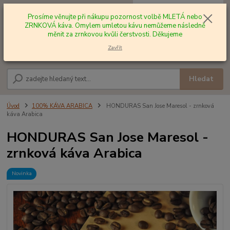
0
ks
+420 602 577 209
za
0,00 Kč
Prosíme věnujte při nákupu pozornost volbě MLETÁ nebo
ZRNKOVÁ káva. Omylem umletou kávu nemůžeme následně
měnit za zrnkovou kvůli čerstvosti. Děkujeme
Menu
Zavřít
Hledat
Úvod
100% KÁVA ARABICA
HONDURAS San Jose Maresol - zrnková
káva Arabica
HONDURAS San Jose Maresol -
zrnková káva Arabica
Novinka