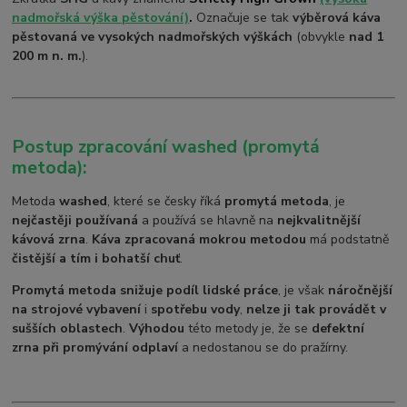
nadmořská výška pěstování)
.
Označuje se tak
výběrová káva
pěstovaná ve vysokých nadmořských výškách
(obvykle
nad 1
200 m n. m.
).
Postup zpracování washed (promytá
metoda):
Metoda
washed
, které se česky říká
promytá metoda
, je
nejčastěji používaná
a používá se hlavně na
nejkvalitnější
kávová zrna
.
Káva zpracovaná mokrou metodou
má podstatně
čistější a tím i bohatší chuť
.
Promytá metoda snižuje podíl lidské práce
, je však
náročnější
na strojové vybavení
i
spotřebu vody
,
nelze ji tak provádět v
sušších oblastech
.
Výhodou
této metody je, že se
defektní
zrna při promývání odplaví
a nedostanou se do pražírny.