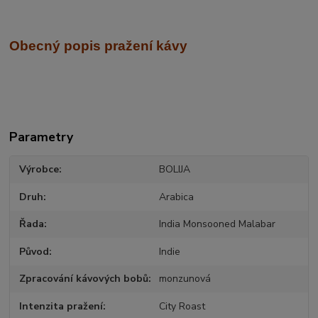
Obecný popis pražení kávy
Parametry
Výrobce
BOLIJA
Druh
Arabica
Řada
India Monsooned Malabar
Původ
Indie
Zpracování kávových bobů
monzunová
Intenzita pražení
City Roast