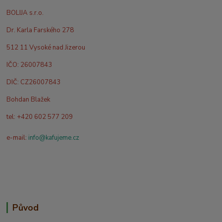
BOLIJA s.r.o.
Dr. Karla Farského 278
512 11 Vysoké nad Jizerou
IČO: 26007843
DIČ: CZ26007843
Bohdan Blažek
tel: +420 602 577 209
e-mail:
info@kafujeme.cz
Původ