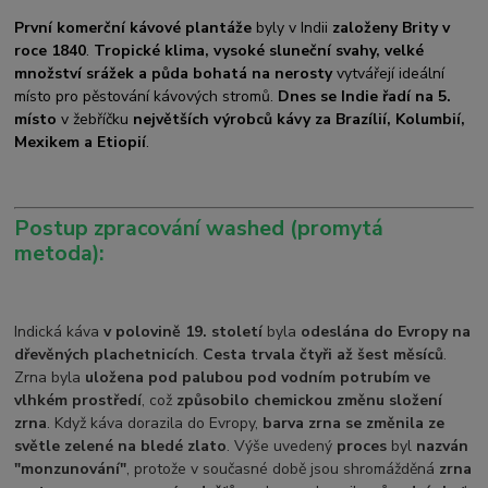
První komerční kávové plantáže
byly v Indii
založeny Brity v
roce 1840
.
Tropické klima, vysoké sluneční svahy, velké
množství srážek a půda bohatá na nerosty
vytvářejí ideální
místo pro pěstování kávových stromů.
Dnes se Indie řadí na 5.
místo
v žebříčku
největších výrobců kávy za Brazílií, Kolumbií,
Mexikem a Etiopií
.
Postup zpracování washed (promytá
metoda):
Indická káva
v polovině 19. století
byla
odeslána do Evropy na
dřevěných plachetnicích
.
Cesta trvala čtyři až šest měsíců
.
Zrna byla
uložena pod palubou pod vodním potrubím ve
vlhkém prostředí
, což
způsobilo chemickou změnu složení
zrna
. Když káva dorazila do Evropy,
barva zrna se změnila ze
světle zelené na bledé zlato
. Výše uvedený
proces
byl
nazván
"monzunování"
, protože v současné době jsou shromážděná
zrna