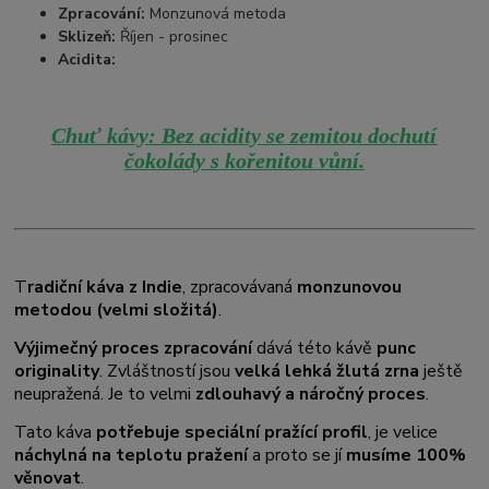
Zpracování:
Monzunová metoda
Sklizeň:
Říjen - prosinec
Acidita:
Chuť kávy: Bez acidity se zemitou dochutí
čokolády s kořenitou vůní.
T
radiční káva z Indie
, zpracovávaná
monzunovou
metodou (velmi složitá)
.
Výjimečný proces zpracování
dává této kávě
punc
originality
. Zvláštností jsou
velká lehká žlutá zrna
ještě
neupražená. Je to velmi
zdlouhavý a náročný proces
.
Tato káva
potřebuje speciální pražící profil
, je velice
náchylná na teplotu pražení
a proto se jí
musíme 100%
věnovat
.