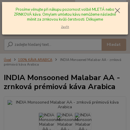
0
ks
+420 602 577 209
za
0,00 Kč
Prosíme věnujte při nákupu pozornost volbě MLETÁ nebo
ZRNKOVÁ káva. Omylem umletou kávu nemůžeme následně
měnit za zrnkovou kvůli čerstvosti. Děkujeme
Menu
Zavřít
Hledat
Úvod
100% KÁVA ARABICA
INDIA Monsooned Malabar AA - zrnková
prémiová káva Arabica
INDIA Monsooned Malabar AA -
zrnková prémiová káva Arabica