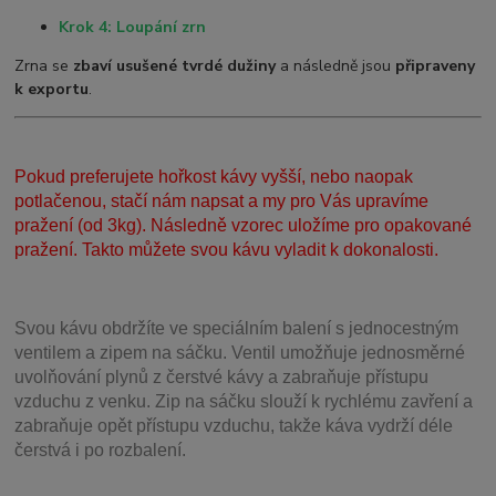
Krok 4: Loupání zrn
Zrna se
zbaví usušené tvrdé dužiny
a následně jsou
připraveny
k exportu
.
Pokud preferujete hořkost kávy vyšší, nebo naopak
potlačenou, stačí nám napsat a my pro Vás upravíme
pražení (od 3kg). Následně vzorec uložíme pro opakované
pražení. Takto můžete svou kávu vyladit k dokonalosti.
Svou
kávu obdržíte ve speciálním balení s jednocestným
ventilem a zipem na sáčku. Ventil
umožňuje j
ednosměrné
uvolňování plynů z čerstvé kávy a zabraňuje přístupu
vzduchu z venku. Zip na sáčku slouží k rychlému zavření a
zabraňuje opět přístupu vzduchu, takže káva vydrží déle
čerstvá i po rozbalení.