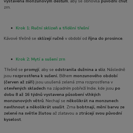
vystavena monzunovým dešťům
, aby se obnovila
původní chuť
zrn.
Krok 1: Ruční sklizeň a třídění třešní
Kávové třešně se
sklízejí ručně
v období od
října do prosince
.
Krok 2: Mytí a sušení zrn
Třešně se
promyjí
, aby se
odstranila dužnina a sliz
. Následně
jsou
rozprostřena k sušení.
Během
monzunového období
(červen až září)
jsou u
sušená zelená zrna rozprostřena v
otevřených skladech
na západním pobřeží Indie, kde jsou
po
dobu 8 až 16 týdnů vystavena působení vlhkých
monzunových větrů
.
Nechají se
několikrát na monzunech
navlhnout a několikrát usušit
. Zrna
bobtnají, mění barvu ze
zelené na světle žlutou
až zlatavou a
ztrácejí svou původní
kyselost
.