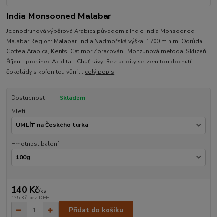
India Monsooned Malabar
Jednodruhová výběrová Arabica původem z Indie India Monsooned
Malabar Region: Malabar, India Nadmořská výška: 1700 m.n.m. Odrůda:
Coffea Arabica, Kents, Catimor Zpracování: Monzunová metoda Sklizeň:
Říjen - prosinec Acidita: Chuť kávy: Bez acidity se zemitou dochutí
čokolády s kořenitou vůní....
celý popis
Dostupnost
Skladem
Mletí
Hmotnost balení
140 Kč
/
ks
125 Kč
bez DPH
Přidat do košíku