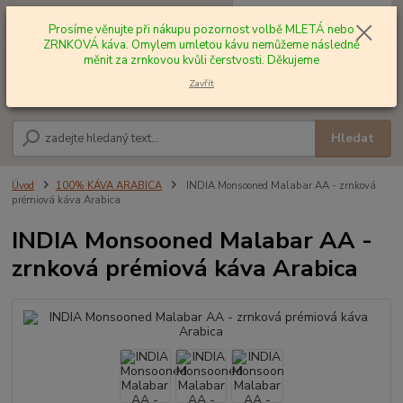
0
ks
+420 602 577 209
za
0,00 Kč
Prosíme věnujte při nákupu pozornost volbě MLETÁ nebo
ZRNKOVÁ káva. Omylem umletou kávu nemůžeme následně
měnit za zrnkovou kvůli čerstvosti. Děkujeme
Menu
Zavřít
Hledat
Úvod
100% KÁVA ARABICA
INDIA Monsooned Malabar AA - zrnková
prémiová káva Arabica
INDIA Monsooned Malabar AA -
zrnková prémiová káva Arabica