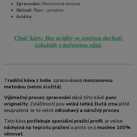
Zpracování:
Monzunová metoda
Sklizeň:
Říjen - prosinec
Acidita:
Chuť kávy: Bez acidity se zemitou dochutí
čokolády s kořenitou vůní.
T
radiční káva z Indie
, zpracovávaná
monzunovou
metodou (velmi složitá)
.
Výjimečný proces zpracování
dává této kávě
punc
originality
. Zvláštností jsou
velká lehká žlutá zrna
ještě
neupražená. Je to velmi
zdlouhavý a náročný proces
.
Tato káva
potřebuje speciální pražící profil
, je velice
náchylná na teplotu pražení
a proto se jí
musíme 100%
věnovat
.