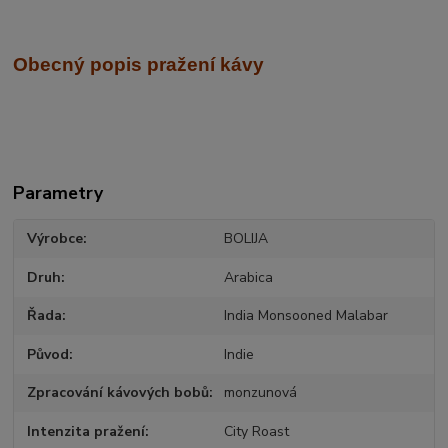
Obecný popis pražení kávy
Parametry
Výrobce
BOLIJA
Druh
Arabica
Řada
India Monsooned Malabar
Původ
Indie
Zpracování kávových bobů
monzunová
Intenzita pražení
City Roast