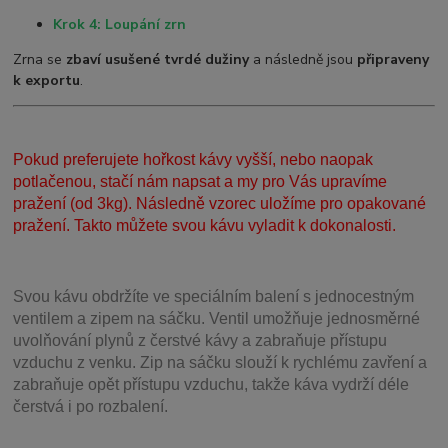
Krok 4: Loupání zrn
Zrna se
zbaví usušené tvrdé dužiny
a následně jsou
připraveny
k exportu
.
Pokud preferujete hořkost kávy vyšší, nebo naopak
potlačenou, stačí nám napsat a my pro Vás upravíme
pražení (od 3kg). Následně vzorec uložíme pro opakované
pražení. Takto můžete svou kávu vyladit k dokonalosti.
Svou
kávu obdržíte ve speciálním balení s jednocestným
ventilem a zipem na sáčku. Ventil
umožňuje j
ednosměrné
uvolňování plynů z čerstvé kávy a zabraňuje přístupu
vzduchu z venku. Zip na sáčku slouží k rychlému zavření a
zabraňuje opět přístupu vzduchu, takže káva vydrží déle
čerstvá i po rozbalení.