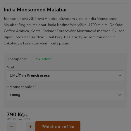
India Monsooned Malabar
Jednodruhová výběrová Arabica původem z Indie India Monsooned
Malabar Region: Malabar, India Nadmořská výška: 1700 m.n.m. Odrůda:
Coffea Arabica, Kents, Catimor Zpracování: Monzunová metoda Sklizeň:
Říjen - prosinec Acidita: Chuť kávy: Bez acidity se zemitou dochutí
čokolády s kořenitou vůní....
celý popis
Dostupnost
Skladem
Mletí
Hmotnost balení
790 Kč
/
ks
705 Kč
bez DPH
Přidat do košíku