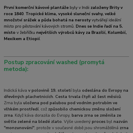
První komerční kávové plantáže
byly v Indii
založeny Brity v
roce 1840
.
Tropické klima, vysoké sluneční svahy, velké
množství srážek a půda bohatá na nerosty
vytvářejí ideální
místo pro pěstování kávových stromů.
Dnes se Indie řadí na 5.
místo
v žebříčku
největších výrobců kávy za Brazílií, Kolumbií,
Mexikem a Etiopií
.
Postup zpracování washed (promytá
metoda):
Indická káva
v polovině 19. století
byla
odeslána do Evropy na
dřevěných plachetnicích
.
Cesta trvala čtyři až šest měsíců
.
Zrna byla
uložena pod palubou pod vodním potrubím ve
vlhkém prostředí
, což
způsobilo chemickou změnu složení
zrna
. Když káva dorazila do Evropy,
barva zrna se změnila ze
světle zelené na bledé zlato
. Výše uvedený
proces
byl
nazván
"monzunování"
, protože v současné době jsou shromážděná
zrna