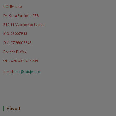
BOLIJA s.r.o.
Dr. Karla Farského 278
512 11 Vysoké nad Jizerou
IČO: 26007843
DIČ: CZ26007843
Bohdan Blažek
tel: +420 602 577 209
e-mail:
info@kafujeme.cz
Původ