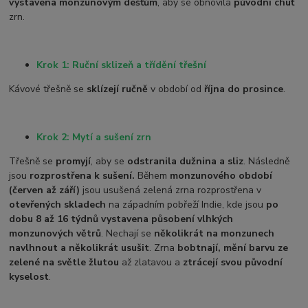
vystavena monzunovým dešťům
, aby se obnovila
původní chuť
zrn.
Krok 1: Ruční sklizeň a třídění třešní
Kávové třešně se
sklízejí ručně
v období od
října do prosince
.
Krok 2: Mytí a sušení zrn
Třešně se
promyjí
, aby se
odstranila dužnina a sliz
. Následně
jsou
rozprostřena k sušení.
Během
monzunového období
(červen až září)
jsou u
sušená zelená zrna rozprostřena v
otevřených skladech
na západním pobřeží Indie, kde jsou
po
dobu 8 až 16 týdnů vystavena působení vlhkých
monzunových větrů
.
Nechají se
několikrát na monzunech
navlhnout a několikrát usušit
. Zrna
bobtnají, mění barvu ze
zelené na světle žlutou
až zlatavou a
ztrácejí svou původní
kyselost
.