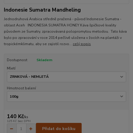
Indonesie Sumatra Mandheling
Jednodruhová Arabica středně pražená - původ Indonesie Sumatra -
oblast Aceh INDONESIA SUMATRA HONEY Káva špičkové kvality
původem ze Sumatry, zpracovávaná polopromytou metodou. Tato káva
bylo po zpracování v roce 2014 pečlivě uložena v žocích na plantáži v
tropickémklimatu, aby se zajistil rozvo...
celý popis
Dostupnost
Skladem
Mletí
Hmotnost balení
140 Kč
/
ks
125 Kč
bez DPH
Přidat do košíku