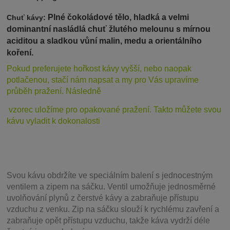
Plné čokoládové tělo, hladká a velmi
Chuť kávy:
dominantní nasládlá chuť žlutého melounu s mírnou
aciditou a sladkou vůní malin, medu a orientálního
koření.
Pokud preferujete hořkost ká
vy vyšší, nebo naopak
potlačenou, stačí nám napsat a my pro Vás upravíme
průběh pražení. Následně
vzorec uložíme pro opakované pražení. Takto můžete svou
kávu vyladit k dokonalosti
Svou
kávu obdržíte ve speciálním balení s jednocestným
ventilem a zipem na sáčku. Ventil
umožňuje j
ednosměrné
uvolňování plynů z čerstvé kávy a zabraňuje přístupu
vzduchu z venku. Zip na sáčku slouží k rychlému zavření a
zabraňuje opět přístupu vzduchu, takže káva vydrží déle