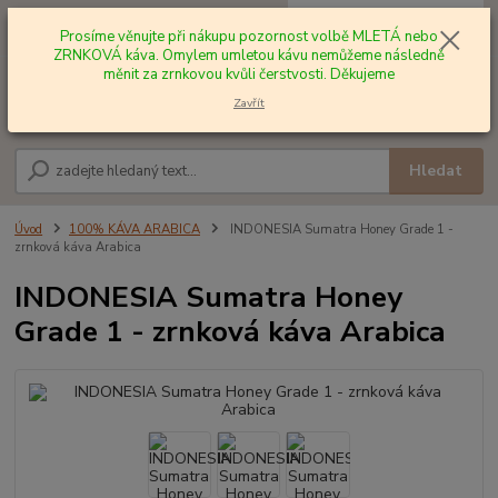
0
ks
+420 602 577 209
za
0,00 Kč
Prosíme věnujte při nákupu pozornost volbě MLETÁ nebo
ZRNKOVÁ káva. Omylem umletou kávu nemůžeme následně
měnit za zrnkovou kvůli čerstvosti. Děkujeme
Menu
Zavřít
Hledat
Úvod
100% KÁVA ARABICA
INDONESIA Sumatra Honey Grade 1 -
zrnková káva Arabica
INDONESIA Sumatra Honey
Grade 1 - zrnková káva Arabica