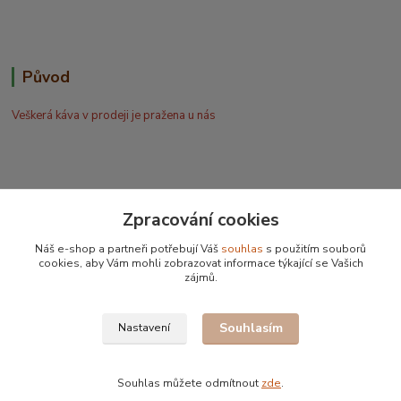
Původ
Veškerá káva v prodeji je pražena u nás
Zpracování cookies
Bohdan Blažek
Náš e-shop a partneři potřebují Váš
souhlas
s použitím souborů
+420 602 577 209
cookies, aby Vám mohli zobrazovat informace týkající se Vašich
zájmů.
info@kafujeme.cz
Souhlasím
Nastavení
Souhlas můžete odmítnout
zde
.
Vytvořeno na
Eshop-rychle.cz