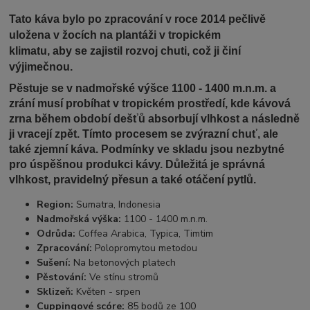
Tato káva bylo po zpracování v roce 2014 pečlivě
uložena v žocích na plantáži v tropickém
klimatu, aby se zajistil rozvoj chuti, což ji činí
výjimečnou.
Pěstuje se v nadmořské výšce 1100 - 1400 m.n.m. a
zrání musí probíhat v tropickém prostředí, kde kávová
zrna během období dešťů absorbují vlhkost a následně
ji vracejí zpět. Tímto procesem se zvýrazní chuť, ale
také zjemní káva. Podmínky ve skladu jsou nezbytné
pro úspěšnou produkci kávy. Důležitá je správná
vlhkost, pravidelný přesun a také otáčení pytlů.
Region:
Sumatra, Indonesia
Nadmořská výška:
1100 - 1400 m.n.m.
Odrůda:
Coffea Arabica, Typica, Timtim
Zpracování:
Polopromytou metodou
Sušení:
Na betonových platech
Pěstování:
Ve stínu stromů
Sklizeň:
Květen - srpen
Cuppingové scóre:
85 bodů ze 100