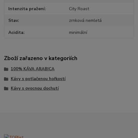
Intenzita pražení
City Roast
Stav
zrnková nemletá
Acidita
minimální
Zboží zařazeno v kategoriích
100% KÁVA ARABICA
Kávy s potlačenou hořkostí
Kávy s ovocnou dochutí