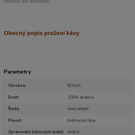
čerstvá i po rozbalení.
Obecný popis pražení kávy
Parametry
Výrobce
BOLIJA
Druh
100% arabica
Řada
Java Jampit
Původ
Indonesia Jáva
Zpracování kávových bobů
mokré