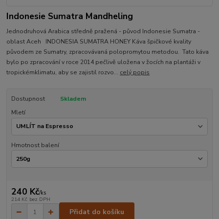
Indonesie Sumatra Mandheling
Jednodruhová Arabica středně pražená - původ Indonesie Sumatra -
oblast Aceh INDONESIA SUMATRA HONEY Káva špičkové kvality
původem ze Sumatry, zpracovávaná polopromytou metodou. Tato káva
bylo po zpracování v roce 2014 pečlivě uložena v žocích na plantáži v
tropickémklimatu, aby se zajistil rozvo...
celý popis
Dostupnost
Skladem
Mletí
Hmotnost balení
240 Kč
/
ks
214 Kč
bez DPH
Přidat do košíku