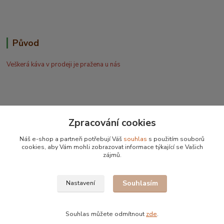
Původ
Veškerá káva v prodeji je pražena u nás
Zpracování cookies
Bohdan Blažek
Náš e-shop a partneři potřebují Váš
souhlas
s použitím souborů
+420 602 577 209
cookies, aby Vám mohli zobrazovat informace týkající se Vašich
zájmů.
info@kafujeme.cz
Souhlasím
Nastavení
Souhlas můžete odmítnout
zde
.
Vytvořeno na
Eshop-rychle.cz