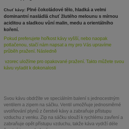
Plné čokoládové tělo, hladká a velmi
Chuť kávy:
dominantní nasládlá chuť žlutého melounu s mírnou
aciditou a sladkou vůní malin, medu a orientálního
koření.
Pokud preferujete hořkost ká
vy vyšší, nebo naopak
potlačenou, stačí nám napsat a my pro Vás upravíme
průběh pražení. Následně
vzorec uložíme pro opakované pražení. Takto můžete svou
kávu vyladit k dokonalosti
Svou
kávu obdržíte ve speciálním balení s jednocestným
ventilem a zipem na sáčku. Ventil
umožňuje j
ednosměrné
uvolňování plynů z čerstvé kávy a zabraňuje přístupu
vzduchu z venku. Zip na sáčku slouží k rychlému zavření a
zabraňuje opět přístupu vzduchu, takže káva vydrží déle