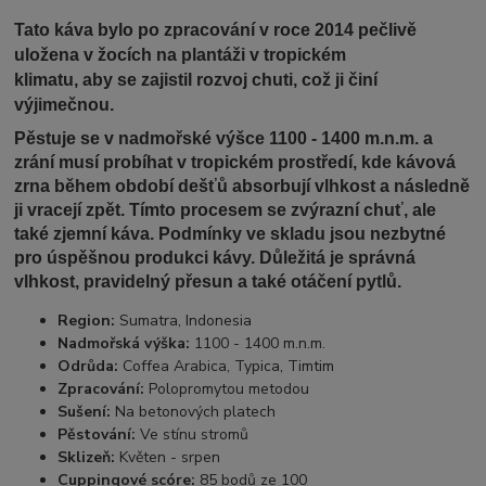
Tato káva bylo po zpracování v roce 2014 pečlivě
uložena v žocích na plantáži v tropickém
klimatu, aby se zajistil rozvoj chuti, což ji činí
výjimečnou.
Pěstuje se v nadmořské výšce 1100 - 1400 m.n.m. a
zrání musí probíhat v tropickém prostředí, kde kávová
zrna během období dešťů absorbují vlhkost a následně
ji vracejí zpět. Tímto procesem se zvýrazní chuť, ale
také zjemní káva. Podmínky ve skladu jsou nezbytné
pro úspěšnou produkci kávy. Důležitá je správná
vlhkost, pravidelný přesun a také otáčení pytlů.
Region:
Sumatra, Indonesia
Nadmořská výška:
1100 - 1400 m.n.m.
Odrůda:
Coffea Arabica, Typica, Timtim
Zpracování:
Polopromytou metodou
Sušení:
Na betonových platech
Pěstování:
Ve stínu stromů
Sklizeň:
Květen - srpen
Cuppingové scóre:
85 bodů ze 100