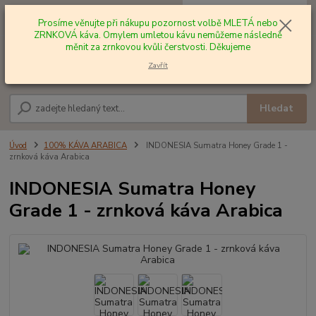
0
ks
+420 602 577 209
za
0,00 Kč
Prosíme věnujte při nákupu pozornost volbě MLETÁ nebo
ZRNKOVÁ káva. Omylem umletou kávu nemůžeme následně
měnit za zrnkovou kvůli čerstvosti. Děkujeme
Menu
Zavřít
Hledat
Úvod
100% KÁVA ARABICA
INDONESIA Sumatra Honey Grade 1 -
zrnková káva Arabica
INDONESIA Sumatra Honey
Grade 1 - zrnková káva Arabica