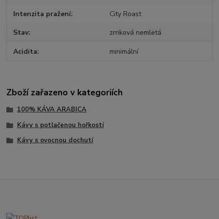
Intenzita pražení
City Roast
Stav
zrnková nemletá
Acidita
minimální
Zboží zařazeno v kategoriích
100% KÁVA ARABICA
Kávy s potlačenou hořkostí
Kávy s ovocnou dochutí