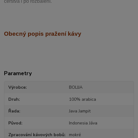
čerstvá i po rozbalení.
Obecný popis pražení kávy
Parametry
Výrobce
BOLIJA
Druh
100% arabica
Řada
Java Jampit
Původ
Indonesia Jáva
Zpracování kávových bobů
mokré